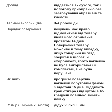
Догляд
піддається як сухого, так і
вологому прибиранню без
застосування абразивів та
кислоти
Терміни виробництва
3-4 робочі дні
Порядок повернення
покупець має право
відмовитися від товару
після його отримання
протягом 14 днів.
Повернення товару
можливе в тому випадку,
якщо товарний вигляд
зберігся в цілості й
схоронності, тобто наклейка
не була використана і її
комплектація не була
порушена.
Як зняти
прогрійте поверхню
наклейки побутовим феном
з відстані 15 див. Піддягніть
край стікера і під кутом в 45
градусів повільно зніміть
плівку
Розмір (Ширина х Висота)
дідух 295х500 мм