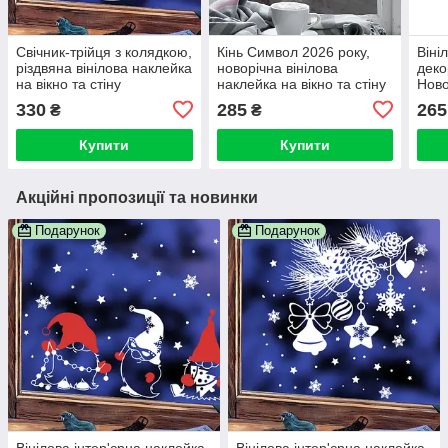
Свічник-трійця з колядкою,
Кінь Символ 2026 року,
Віні
різдвяна вінілова наклейка
новорічна вінілова
деко
на вікно та стіну
наклейка на вікно та стіну
Ново
ласу
330
285
265
₴
₴
Купити
Купити
Акційні пропозиції та новинки
Подарунок
Подарунок
Вінілова інтер'єрна наклейка
Вінілова інтер'єрна наклейка