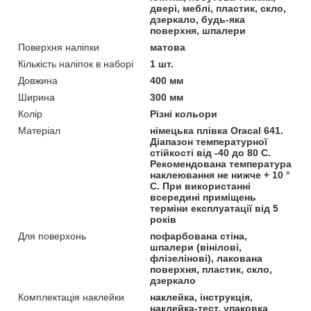
двері, меблі, пластик, скло,
дзеркало, будь-яка
поверхня, шпалери
Поверхня наліпки
матова
Кількість наліпок в наборі
1 шт.
Довжина
400 мм
Ширина
300 мм
Колір
Різні кольори
Матеріал
німецька плівка Oracal 641.
Діапазон температурної
стійкості від -40 до 80 С.
Рекомендована температура
наклеювання не нижче + 10 °
С. При використанні
всередині приміщень
терміни експлуатації від 5
років
Для поверхонь
пофарбована стіна,
шпалери (вінілові,
флізелінові), лакована
поверхня, пластик, скло,
дзеркало
Комплектація наклейки
наклейка, інструкція,
наклейка-тест, упаковка