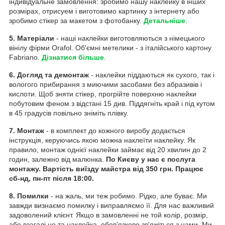
індивідуальне замовлення: зробимо нашу наклейку в інших
розмірах, отрисуем і виготовимо картинку з інтернету або
зробимо стікер за макетом з фотобанку.
Детальніше
.
5. Матеріали
- наші наклейки виготовляються з німецького
вінілу фірми Orafol. Об'ємні метелики - з італійського картону
Fabriano.
Дізнатися більше
.
6. Догляд та демонтаж
- наклейки піддаються як сухого, так і
вологого прибирання з миючими засобами без абразивів і
кислоти. Щоб зняти стікер, прогрійте поверхню наклейки
побутовим феном з відстані 15 див. Піддягніть край і під кутом
в 45 градусів повільно зніміть плівку.
7. Монтаж
- в комплект до кожного виробу додається
інструкція, керуючись якою можна наклеїти наклейку. Як
правило, монтаж однієї наклейки займає від 20 хвилин до 2
годин, залежно від малюнка.
По Києву у нас є послуга
монтажу. Вартість виїзду майстра від 350 грн. Працює
сб-нд, пн-пт після 18:00.
8. Помилки
- на жаль, ми теж робимо. Рідко, але буває. Ми
завжди визнаємо помилку і виправляємо її. Для нас важливий
задоволений клієнт. Якщо в замовленні не той колір, розмір,
або взагалі не та наклейка, обов'язково зв'яжіться з нами. Ми