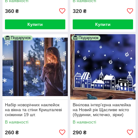
В наявності
В наявності
360
320
₴
₴
Купити
Купити
Подарунок
Подарунок
Набір новорічних наклейок
Вінілова інтер'єрна наклейка
на вікна та стіни Кришталеві
на Новий рік Щасливе місто
сніжинки 19 шт.
(будинки, містечко, зірки)
В наявності
В наявності
260
290
₴
₴