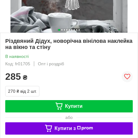
Різдвяний Дідух, новорічна вінілова наклейка
на вікно та стіну
В наявності
Код: fr01705
Опт і роздріб
285
₴
270 ₴
від 2 шт.
Купити
або
Купити з