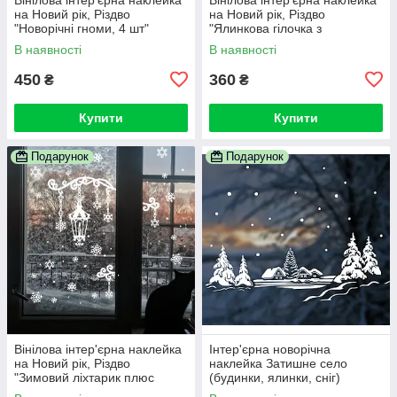
на Новий рік, Різдво
на Новий рік, Різдво
"Новорічні гноми, 4 шт"
"Ялинкова гілочка з
гірляндою"
В наявності
В наявності
450
360
₴
₴
Купити
Купити
Подарунок
Подарунок
Вінілова інтер'єрна наклейка
Інтер'єрна новорічна
на Новий рік, Різдво
наклейка Затишне село
"Зимовий ліхтарик плюс
(будинки, ялинки, сніг)
комплект сніжинок"