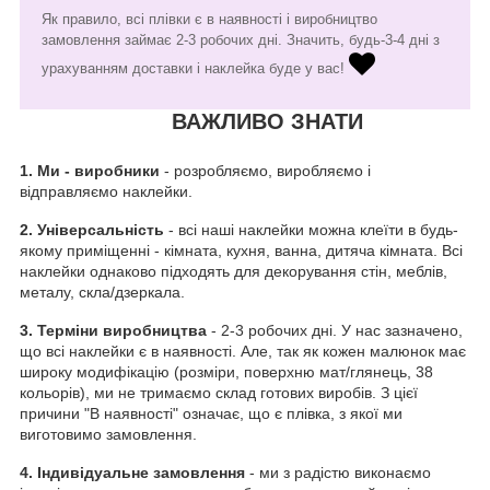
Як правило, всі плівки є в наявності і виробництво
замовлення займає 2-3 робочих дні. Значить, будь-3-4 дні з
урахуванням доставки і наклейка буде у вас!
ВАЖЛИВО ЗНАТИ
1.
Ми - виробники
- розробляємо, виробляємо і
відправляємо наклейки.
2. Універсальність
- всі наші наклейки можна клеїти в будь-
якому приміщенні - кімната, кухня, ванна, дитяча кімната. Всі
наклейки однаково підходять для декорування стін, меблів,
металу, скла/дзеркала.
3. Терміни виробництва
- 2-3 робочих дні. У нас зазначено,
що всі наклейки є в наявності. Але, так як кожен малюнок має
широку модифікацію (розміри, поверхню мат/глянець, 38
кольорів), ми не тримаємо склад готових виробів. З цієї
причини "В наявності" означає, що є плівка, з якої ми
виготовимо замовлення.
4. Індивідуальне замовлення
- ми з радістю виконаємо