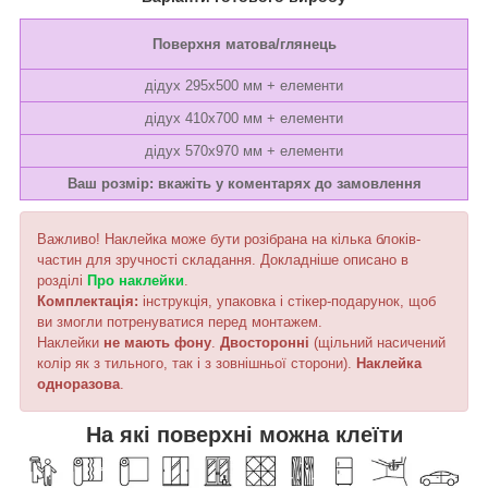
Поверхня матова/глянець
дідух 295х500 мм + елементи
дідух 410х700 мм + елементи
дідух 570х970 мм + елементи
Ваш розмір: вкажіть у коментарях до замовлення
Важливо! Наклейка може бути розібрана на кілька блоків-
частин для зручності складання. Докладніше описано в
розділі
Про наклейки
.
Комплектація:
інструкція, упаковка і стікер-подарунок, щоб
ви змогли потренуватися перед монтажем.
Наклейки
не мають фону
.
Двосторонні
(щільний насичений
колір як з тильного, так і з зовнішньої сторони).
Наклейка
одноразова
.
На які поверхні можна клеїти