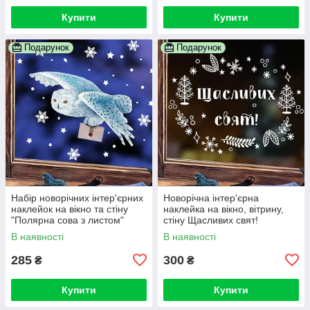
Купити
Купити
Подарунок
Подарунок
Набір новорічних інтер'єрних
Новорічна інтер'єрна
наклейок на вікно та стіну
наклейка на вікно, вітрину,
"Полярна сова з листом"
стіну Щасливих свят!
В наявності
В наявності
285
300
₴
₴
Купити
Купити