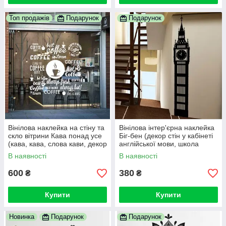
Топ продажів
Подарунок
Подарунок
Вінілова наклейка на стіну та
Вінілова інтер'єрна наклейка
скло вітрини Кава понад усе
Біг-бен (декор стін у кабінеті
(кава, кава, слова кави, декор
англійської мови, школа
у кав'ярню)
англійської)
В наявності
В наявності
600
380
₴
₴
Купити
Купити
Новинка
Подарунок
Подарунок