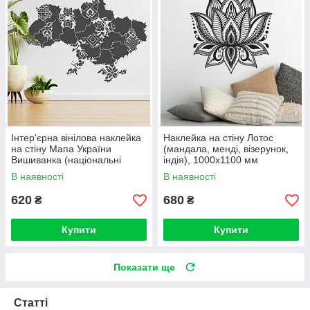
Інтер'єрна вінілова наклейка
Наклейка на стіну Лотос
на стіну Мапа України
(мандала, менді, візерунок,
Вишиванка (національні
індія), 1000х1100 мм
символи України, тризубець)
В наявності
В наявності
620
680
₴
₴
Купити
Купити
Показати ще
Статті