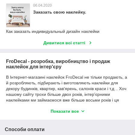
06.04.2020
Заказать свою наклейку.
Как заказать индивидуальный дизайн наклейки
Дивитися всі статті
FroDecal - розробка, виробництво і продаж
наклейок для інтер'єру
В Інтернет-магазині наклейок FroDecal не тільки продають, а
й розробляють, підбирають і виготовляють наклейки для
декору будинків, квартир, кав'ярень, салонів краси і т.д .. Хоч
нашому сайту трохи більше двох років, інтер'єрними
наклейками ми займаємося вже більше восьми років і ця
тема в наших очах себе не вичерпала, а, скоріше, ще більше
Показати все
виросла.
У вінілових наклейках приваблює можливість оживити
буквально будь-яке зображення, перенісши його на стіну /
Способи оплати
скло / плитку / меблі. У житті кожної людини є багато дорогих