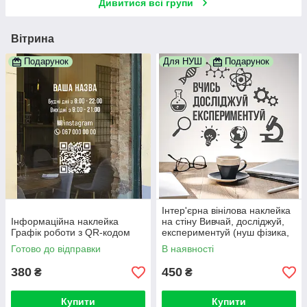
Дивитися всі групи
Вітрина
Подарунок
Для НУШ
Подарунок
Інтер'єрна вінілова наклейка
Інформаційна наклейка
на стіну Вивчай, досліджуй,
Графік роботи з QR-кодом
експериментуй (нуш фізика,
хімія, наука)
Готово до відправки
В наявності
380
450
₴
₴
Купити
Купити