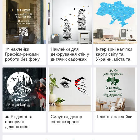
📌 наклейки
Наклейки для
Інтер'єрні наліпки
Графіки-режими
декорування стін у
карти світу та
роботи без фону,
дитячих садочках
України, міста та
наклейки з qr-
та класах Нової
архітектура
кодом
Української Школи
🎄 Різдвяні та
Силуети, декор
Текстові наклейки
новорічні
салонів краси
декоративні
наклейки на вікна,
стіни, вітрини