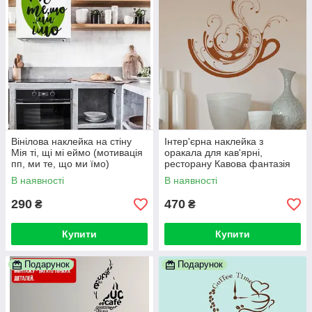
Вінілова наклейка на стіну
Інтер'єрна наклейка з
Мія ті, щі мі еймо (мотивація
оракала для кав'ярні,
пп, ми те, що ми їмо)
ресторану Кавова фантазія
(абстракція, чашка кави з
В наявності
В наявності
парою)
290
470
₴
₴
Купити
Купити
Подарунок
Подарунок