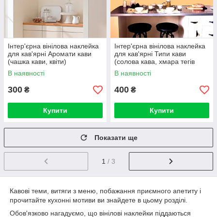
Інтер'єрна вінілова наклейка
Інтер'єрна вінілова наклейка
для кав'ярні Аромати кави
для кав'ярні Типи кави
(чашка кави, квіти)
(солова кава, хмара тегів
кави)
В наявності
В наявності
300
400
₴
₴
Купити
Купити
Показати ще
1
/ 3
Кавові теми, витяги з меню, побажання приємного апетиту і
прочитайте кухонні мотиви ви знайдете в цьому розділі.
Обов'язково нагадуємо, що вінілові наклейки піддаються