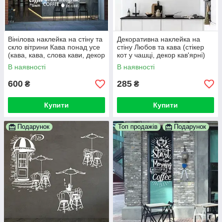
Вінілова наклейка на стіну та
Декоративна наклейка на
скло вітрини Кава понад усе
стіну Любов та кава (стікер
(кава, кава, слова кави, декор
кот у чашці, декор кав'ярні)
у кав'ярню)
В наявності
В наявності
600
285
₴
₴
Купити
Купити
Подарунок
Топ продажів
Подарунок