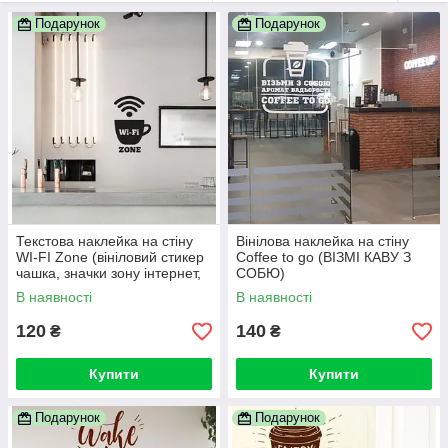
Подарунок
Подарунок
Текстова наклейка на стіну
Вінілова наклейка на стіну
WI-FI Zone (вініловий стикер
Coffee to go (ВІЗМІ КАВУ З
чашка, значки зону інтернет,
СОБЮ)
вай-фай зона)
В наявності
В наявності
120
140
₴
₴
Купити
Купити
Подарунок
Подарунок