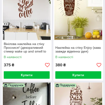
Вінілова наклейка на стіну
Проснися! (декоративний
Наклейка на стіну Enjoy (кава
стикер wake up and smell to
завжди відмінна ідея)
the coffee, запах кави)
В наявності
В наявності
375
380
₴
₴
Купити
Купити
Подарунок
Подарунок