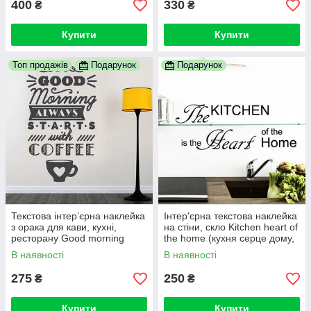
400
330
₴
₴
Купити
Купити
Топ продажів
Подарунок
Подарунок
Текстова інтер’єрна наклейка
Інтер'єрна текстова наклейка
з орака для кави, кухні,
на стіни, скло Kitchen heart of
ресторану Good morning
the home (кухня серце дому,
(чашка кави, добрий ранок)
правила дому)
В наявності
В наявності
275
250
₴
₴
Купити
Купити