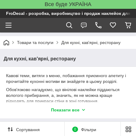
Все буде УКРАЇНА
FroDecal - розробка, виробництво і продаж наклейок для ін
Товари та послуги
Для кухні, кав'ярні, ресторану
Для кухні, кав'ярні, ресторану
Кавові теми, витяги з меню, побажання приємного апетиту і
прочитайте кухонні мотиви ви знайдете в цьому розділі.
Обов'язково нагадуємо, що вінілові наклейки піддаються
вологого прибирання, а, значить, як не можна краще
підходять для прикраси стіни в зоні готування.
Головне, не мити наклейку засобом з абразивами або
Показати все
кислотою.
Сортування
0
Фільтри