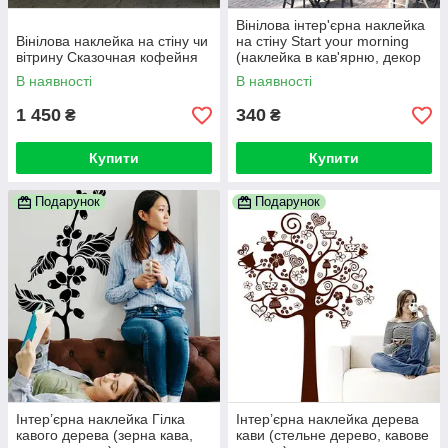
Вінілова інтер'єрна наклейка
Вінілова наклейка на стіну чи
на стіну Start your morning
вітрину Сказочная кофейня
(наклейка в кав'ярню, декор
вітрини)
В наявності
В наявності
1 450
340
₴
₴
Купити
Купити
Подарунок
Подарунок
Інтер’єрна наклейка Гілка
Інтер’єрна наклейка дерева
кавого дерева (зерна кава,
кави (стельне дерево, кавове