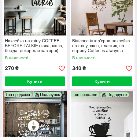
Наклейка на стіну COFFEE
Вінілова інтер'єрна наклейка
BEFORE TALKIE (кава, каша,
на стіну, скло, пластик, на
безіда, декор для кав'ярні)
вітрину Coffee is always a
good idea
В наявності
В наявності
270
340
₴
₴
Купити
Купити
Топ продажів
Подарунок
Топ продажів
Подарунок