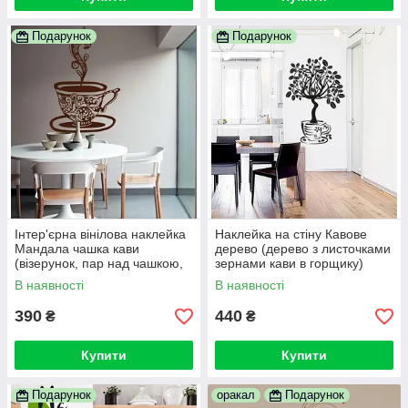
Подарунок
Подарунок
Інтер'єрна вінілова наклейка
Наклейка на стіну Кавове
Мандала чашка кави
дерево (дерево з листочками
(візерунок, пар над чашкою,
зернами кави в горщику)
чашка чаю)
В наявності
В наявності
390
440
₴
₴
Купити
Купити
Подарунок
оракал
Подарунок