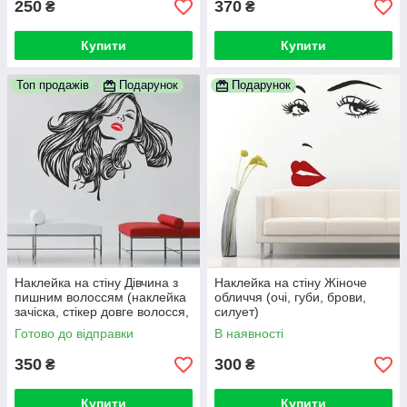
250
370
₴
₴
Купити
Купити
Топ продажів
Подарунок
Подарунок
Наклейка на стіну Дівчина з
Наклейка на стіну Жіноче
пишним волоссям (наклейка
обличчя (очі, губи, брови,
зачіска, стікер довге волосся,
силует)
красива жінка)
Готово до відправки
В наявності
350
300
₴
₴
Купити
Купити