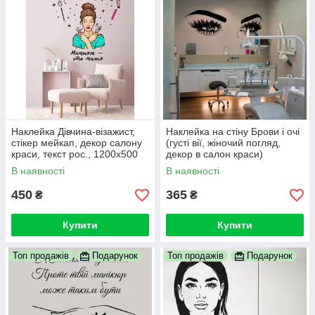
Наклейка Дівчина-візажист,
Наклейка на стіну Брови і очі
стікер мейкап, декор салону
(густі вії, жіночий погляд,
краси, текст рос., 1200х500
декор в салон краси)
мм
В наявності
В наявності
450
365
₴
₴
Купити
Купити
Топ продажів
Подарунок
Топ продажів
Подарунок