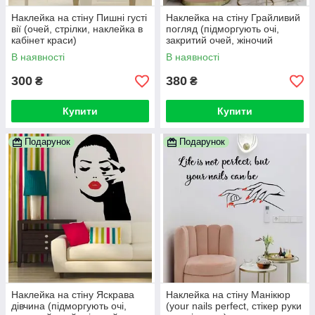
Наклейка на стіну Пишні густі
Наклейка на стіну Грайливий
вії (очей, стрілки, наклейка в
погляд (підморгують очі,
кабінет краси)
закритий очей, жіночий
погляд)
В наявності
В наявності
300
380
₴
₴
Купити
Купити
Подарунок
Подарунок
Наклейка на стіну Яскрава
Наклейка на стіну Манікюр
дівчина (підморгують очі,
(your nails perfect, стікер руки