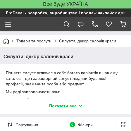
Все буде УКРАЇНА
FroDecal - розробка, виробництво і продаж наклейок для ін
Товари та послуги
Силуети, декор салонів краси
Силуети, декор салонів краси
Поняття силует включає в себе багато варіантів в нашому
каталозі - це і характерний силует людини будь-якої
професії, знаменита особа або предмет.
Ми раді запропонувати вам:
наклейки з нашого каталогу
Показати все
наклейки під замовлення (ваш логотип, назва, текст)
Вінілові інтер'єрні наклейки виробника Фродекаль
виготовляються з німецької плівки ORACAL 641 - м'які ПВХ-
Сортування
0
Фільтри
плівки товщиною 0,075 мм з клейовою товщиною.