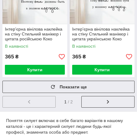
Інтер'єрна вінілова наклейка
Інтер'єрна вінілова наклейка
на стіну Стильний манікюр і
на стіну Стильний манікюр і
цитата російською Коко
цитата українською Коко
Шанель
Шанель
В наявності
В наявності
365
365
₴
₴
Купити
Купити
Показати ще
1
/ 2
Поняття силует включає в себе багато варіантів в нашому
каталозі - це і характерний силует людини будь-якої
професії, знаменита особа або предмет.