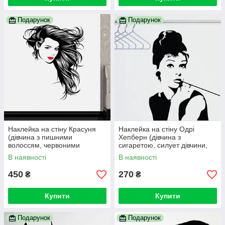
Подарунок
Подарунок
Наклейка на стіну Красуня
Наклейка на стіну Одрі
(дівчина з пишними
Хепберн (дівчина з
волоссям, червоними
сигаретою, силует дівчини,
губами, зачіска)
людини)
В наявності
В наявності
450
270
₴
₴
Купити
Купити
Подарунок
Подарунок