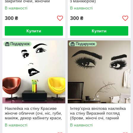
закритий очей, жіночий
з манікюром)
погляд)
В наявності
В наявності
300
300
₴
₴
Купити
Купити
Подарунок
Подарунок
Наклейка на стіну Красиве
Інтер'єрна вінілова наклейка
жіноче обличчя (очі, ніс, губи,
на стіну Виразний погляд
макіяж, декор кабінету краси,
(брови, жіночі очі, гарний
дівчина, жінка)
силует)
В наявності
В наявності