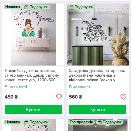
Мінімальна температура наклеювання плівки +10°С,
максимальна температура використання +80°С. Термін
Новинка
Подарунок
Подарунок
служби наклейки всередині приміщення при догляді 5 років і
більше.
Наклейка Дівчина-візажист,
Загадкова дівчина, інтер'єрна
стікер мейкап, декор салону
декоративна наклейка з
краси, текст укр, 1200х500
вінілової плівки (декор у
мм
перукарню)
В наявності
В наявності
450
560
₴
₴
Купити
Купити
Новинка
Подарунок
Топ продажів
Подарунок