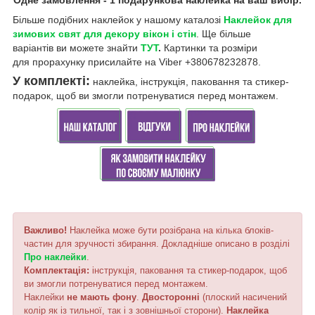
Біль
ше подібних наклейок у нашому каталозі
Н
аклейок для
зимових свят
для декору вікон і стін
. Ще більше
варіантів ви можете знайти
ТУТ
.
Картинки та розміри
для прорахунку присилайте на Viber +380678232878.
У комплекті:
наклейка, інструкція, паковання та стикер-
подарок, щоб ви змогли потренуватися перед монтажем.
Важливо!
Наклейка може бути розібрана на кілька блоків-
частин для зручності збирання. Докладніше описано в розділі
Про наклейки
.
Комплектація:
інструкція, паковання та стикер-подарок, щоб
ви змогли потренуватися перед монтажем.
Наклейки
не мають фону
.
Двосторонні
(плоский насичений
колір як із тильної, так і з зовнішньої сторони).
Наклейка