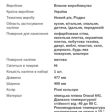
Виробник
Власне виробництво
Країна виробник
Україна
Тематика виробу
Новий рік, Різдво
Область застосування
кухня, вітальня, спальня,
наліпки
дитяча, їдальня, передпокій
Поверхня для нанесення
пофарбована стіна,
кахельна плитка, керамічна
плитка, побутова техніка,
двері, меблі, пластик, скло,
дзеркало, будь-яка
поверхня, шпалери
Поверхня наліпки
матова
Світиться в темряві
Ні
Кількість наліпок в наборі
1 шт.
Довжина
477 мм
Ширина
400 мм
Колір
Різні кольори
Матеріал
німецька плівка Oracal 641.
Діапазон температурної
стійкості від -40 до 80 С.
Рекомендована температура
наклеювання не нижче + 10 °