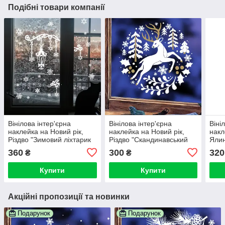
Подібні товари компанії
Вінілова інтер'єрна
Вінілова інтер'єрна
Віні
наклейка на Новий рік,
наклейка на Новий рік,
накл
Різдво "Зимовий ліхтарик
Різдво "Скандинавський
Ялин
плюс комплект сніжинок"
олень"
ялин
360
300
320
₴
₴
Купити
Купити
Акційні пропозиції та новинки
Подарунок
Подарунок