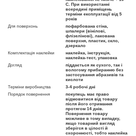
С. При використанні
всередині приміщень
терміни експлуатації від 5
років
Для поверхонь
пофарбована стіна,
шпалери (вінілові,
флізелінові), лакована
поверхня, пластик, скло,
дзеркало
Комплектація наклейки
наклейка, інструкція,
наклейка-тест, упаковка
Догляд
піддається як сухого, так і
вологому прибиранню без
застосування абразивів та
кислоти
Терміни виробництва
3-4 робочі дні
Порядок повернення
покупець має право
відмовитися від товару
після його отримання
протягом 14 днів.
Повернення товару
можливе в тому випадку,
якщо товарний вигляд
зберігся в цілості й
схоронності, тобто наклейка