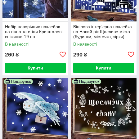
Набір новорічних наклейок
Вінілова інтер'єрна наклейка
на вікна та стіни Кришталеві
на Новий рік Щасливе місто
сніжинки 19 шт.
(будинки, містечко, зірки)
В наявності
В наявності
260
290
₴
₴
Купити
Купити
Подарунок
Подарунок