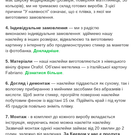
кольорів), ми не тримаємо склад готових виробів. З цієї
причини "У наявності" означає, що є плівка, з якої ми
виготовимо замовлення.
4. Індивідуальне замовлення
— ми з радістю
виконаємо індивідуальне замовлення: здіймемо нашу
наклейку в інших розмірах, відмалюємо та виготовимо
картинку з інтернету або продемонструємо стикер за макетом
із фотобанка.
Докладніше
.
5. Матеріали
— наші наклейки виготовляються з німецького
вінілу фірми Orafol. Об'ємні метелика — з італійської картону
Fabriano.
Дізнатися більше
.
6. Догляд і демонтаж
— наклейки піддаються як сухому, так і
вологому прибиранню з мийними засобами без абразивів і
кислоти. Щоб зняти стикер, прогрійте поверхню наклейки
побутовим феном із відстані 15 см. Підійміть край і під кутом
45 градусів повільно зніміть плівку.
7. Монтаж
- в комплект до кожного виробу вкладається
інструкція, керуючись якою можна наклеїти наклейку.
Зазвичай монтаж однієї наклейки займає від 20 хвилин до 2
годин, залежно від малюнка.
За Києвом у нас є послуга