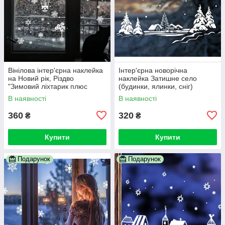
Вінілова інтер'єрна наклейка
Інтер'єрна новорічна
на Новий рік, Різдво
наклейка Затишне село
"Зимовий ліхтарик плюс
(будинки, ялинки, сніг)
комплект сніжинок"
В наявності
В наявності
360
320
₴
₴
Купити
Купити
Подарунок
Подарунок