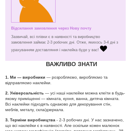
Відсилання замовлення через Нову почту
Зазвичай, всі плівки є в наявності та виробництво
замовлення займає 2-3 робочих дні. Отже, якихось 3-4 дні з
урахуванням доставляння і наклейка буде у вас!
ВАЖЛИВО ЗНАТИ
1.
Ми — виробники
— розробляємо, виробляємо та
відправляємо наклейки.
2. Універсальність
— усі наші наклейки можна клеїти в будь-
якому приміщенні — кімната, кухня, ванна, дитяча кімната.
Всі наклейки підходять однаково для декорування стін,
меблів, металу, скла/дзеркала.
3. Терміни виробництва
- 2-3 робочих дні. У нас зазначено,
що всі наклейки є в наявності. Але оскільки кожен малюнок
має широку модифікацію (розміри, поверхня мат/глянець, 38