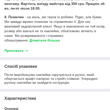
монтажу. Вартість виїзду майстра від 350 грн. Працює зб-
вс, пн-пт після 18:00.
8. Помилки
- на жаль, ми також їх робимо. Рідко, але буває.
Ми завжди віримо помилки та справляємо її. Для нас
важливий задоволений клієнт. Якщо в замовленні не той колір,
розмір або взагалі не та наклейка, обов'язково зв'яжіть із
нами. Ми розкриваємося і справимо
облаштування.
Дізнатися більше
.
Приховати
Спосіб упаковки
Після виробництва наклейки скручуються в рулон, який
обертається крафт-папірою та стрейч плівкою. Усередині
рулону наклейки ви знайдете інструкцію.
Характеристики
Основні