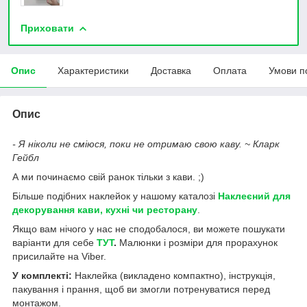
Приховати
Опис
Характеристики
Доставка
Оплата
Умови п
Опис
- Я ніколи не сміюся, поки не отримаю свою каву. ~ Кларк
Гейбл
А ми починаємо свій ранок тільки з кави. ;)
Більше подібних наклейок у нашому каталозі
Наклеєний для
декорування кави, кухні чи ресторану
.
Якщо вам нічого у нас не сподобалося, ви можете пошукати
варіанти для себе
ТУТ
.
Малюнки і розміри для прорахунок
присилайте на Viber.
У комплекті:
Наклейка (викладено компактно), інструкція,
пакування і прання, щоб ви змогли потренуватися перед
монтажом.