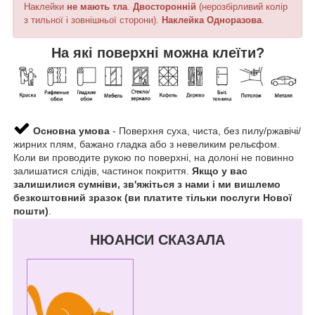
Наклейки
не мають тла
.
Двосторонній
(нерозбірливий колір
з тильної і зовнішньої сторони).
Наклейка
Одноразова
.
На які поверхні можна клеїти?
Основна умова
- Поверхня суха, чиста, без пилу/ржавічі/
жирних плям, бажано гладка або з невеликим рельєфом.
Коли ви проводите рукою по поверхні, на долоні не повинно
залишатися слідів, частинок покриття.
Якщо у вас
залишилися сумніви, зв'яжіться з нами і ми вишлемо
безкоштовний зразок (ви платите тільки послуги Нової
пошти)
.
НЮАНСИ СКАЗАЛА