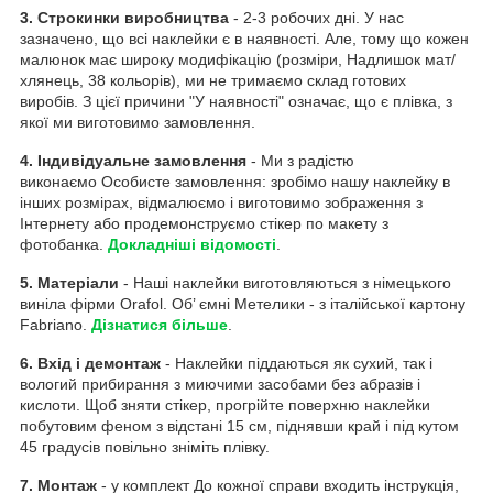
3. Строкинки виробництва
- 2-3 робочих дні. У нас
зазначено, що всі наклейки є в наявності. Але, тому що кожен
малюнок має широку модифікацію (розміри, Надлишок мат/
хлянець, 38 кольорів), ми не тримаємо склад готових
виробів. З цієї причини "У наявності" означає, що є плівка, з
якої ми виготовимо замовлення.
4. Індивідуальне замовлення
- Ми з радістю
виконаємо Особисте замовлення: зробімо нашу наклейку в
інших розмірах, відмалюємо і виготовимо зображення з
Інтернету або продемонструємо стікер по макету з
фотобанка.
Докладніші відомості
.
5. Матеріали
- Наші наклейки виготовляються з німецького
виніла фірми Orafol. Об’ ємні Метелики - з італійської картону
Fabriano.
Дізнатися більше
.
6. Вхід і демонтаж
- Наклейки піддаються як сухий, так і
вологий прибирання з миючими засобами без абразів і
кислоти. Щоб зняти стікер, прогрійте поверхню наклейки
побутовим феном з відстані 15 см, піднявши край і під кутом
45 градусів повільно зніміть плівку.
7. Монтаж
- у комплект До кожної справи входить інструкція,