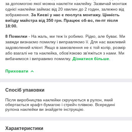
за допомогою якої можна наклеїти наклейку. Зазвичай монтаж
однієї наклейки займає від 20 хвилин до 2 годин, залежно від
зображення.
За Києві у нас є послуга монтажу. Цінність
виїзду майстра від 350 грн. Працює сб-вс, пн-пт після
18:00.
8 Помилки
- На жаль, ми теж їх робимо. Рідко, але буває. Ми
завжди визнаємо помилку і виправляємо її. Для нас важливий
задоволений клієнт. Якщо в замовлення не є той колір, розмір
або взагалі не та наклейка, обов’язково зв’яжіться з нами. Ми
вибачимося і виправимо помилку.
Дізнатися більше
.
Приховати
Спосіб упаковки
Після виробництва наклейки скручуються в рулон, який
обертається крафт-бумагою і стрейч плівкою. Всередині
рулона наклейки ви знайдете інструкцію.
Характеристики