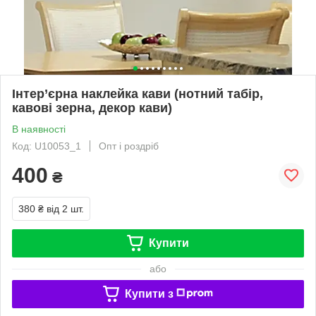
Інтер’єрна наклейка кави (нотний табір,
кавові зерна, декор кави)
В наявності
Код: U10053_1
Опт і роздріб
400
₴
380 ₴
від 2 шт.
Купити
або
Купити з