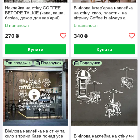
Наклейка на стіну COFFEE
Вінілова інтер'єрна наклейка
BEFORE TALKIE (кава, каша,
на стіну, скло, пластик, на
безіда, декор для кав'ярні)
вітрину Coffee is always a
good idea
В наявності
В наявності
270
340
₴
₴
Купити
Купити
Топ продажів
Подарунок
Подарунок
Вінілова наклейка на стіну та
скло вітрини Кава понад усе
Вінілова наклейка на стіну чи