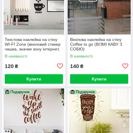
Текстова наклейка на стіну
Вінілова наклейка на стіну
WI-FI Zone (вініловий стикер
Coffee to go (ВІЗМІ КАВУ З
чашка, значки зону інтернет,
СОБЮ)
вай-фай зона)
В наявності
В наявності
120
140
₴
₴
Купити
Купити
Подарунок
Подарунок