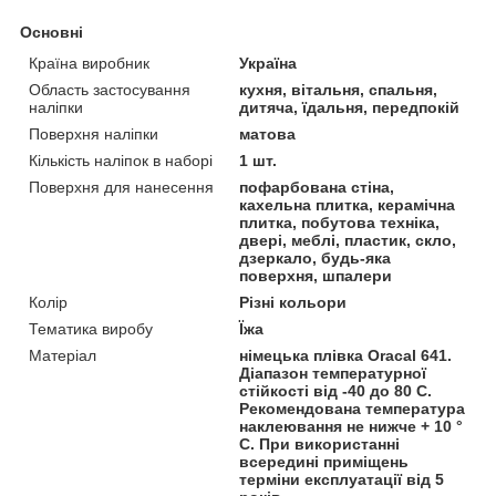
Основні
Країна виробник
Україна
Область застосування
кухня, вітальня, спальня,
наліпки
дитяча, їдальня, передпокій
Поверхня наліпки
матова
Кількість наліпок в наборі
1 шт.
Поверхня для нанесення
пофарбована стіна,
кахельна плитка, керамічна
плитка, побутова техніка,
двері, меблі, пластик, скло,
дзеркало, будь-яка
поверхня, шпалери
Колір
Різні кольори
Тематика виробу
Їжа
Матеріал
німецька плівка Oracal 641.
Діапазон температурної
стійкості від -40 до 80 С.
Рекомендована температура
наклеювання не нижче + 10 °
С. При використанні
всередині приміщень
терміни експлуатації від 5