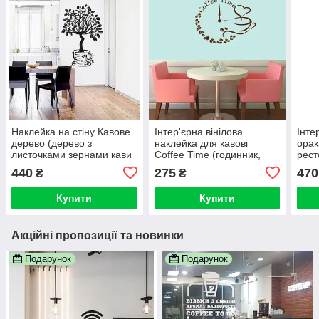
Наклейка на стіну Кавове
Інтер'єрна вінілова
Інте
дерево (дерево з
наклейка для кавові
орак
листочками зернами кави
Coffee Time (годинник,
рест
в горщику)
кавові зерна)
фант
440
275
470
₴
₴
чашк
Купити
Купити
Акційні пропозиції та новинки
Подарунок
Подарунок