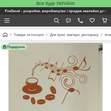
Все буде УКРАЇНА
FroDecal - розробка, виробництво і продаж наклейок для ін
Товари та послуги
Для кухні, кав'ярні, ресторану
Інт
Подарунок