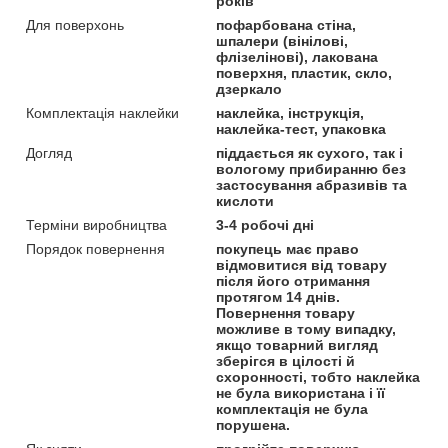
років
Для поверхонь
пофарбована стіна,
шпалери (вінілові,
флізелінові), лакована
поверхня, пластик, скло,
дзеркало
Комплектація наклейки
наклейка, інструкція,
наклейка-тест, упаковка
Догляд
піддається як сухого, так і
вологому прибиранню без
застосування абразивів та
кислоти
Терміни виробництва
3-4 робочі дні
Порядок повернення
покупець має право
відмовитися від товару
після його отримання
протягом 14 днів.
Повернення товару
можливе в тому випадку,
якщо товарний вигляд
зберігся в цілості й
схоронності, тобто наклейка
не була використана і її
комплектація не була
порушена.