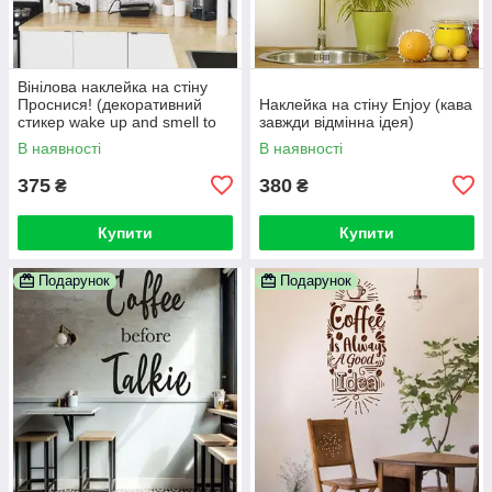
Вінілова наклейка на стіну
Проснися! (декоративний
Наклейка на стіну Enjoy (кава
стикер wake up and smell to
завжди відмінна ідея)
the coffee, запах кави)
В наявності
В наявності
375
380
₴
₴
Купити
Купити
Подарунок
Подарунок