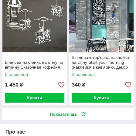
Вінілова інтер'єрна наклейка
Вінілова наклейка на стіну чи
на стіну Start your morning
вітрину Сказочная кофейня
(наклейка в кав'ярню, декор
вітрини)
В наявності
В наявності
1 450
340
₴
₴
Купити
Купити
Показати ще
Про нас