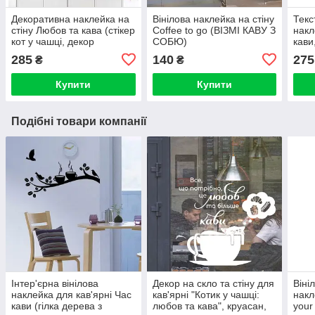
Декоративна наклейка на
Вінілова наклейка на стіну
Текс
стіну Любов та кава (стікер
Coffee to go (ВІЗМІ КАВУ З
накл
кот у чашці, декор
СОБЮ)
кави
кав'ярні)
Good
285
140
275
₴
₴
кави
Купити
Купити
Подібні товари компанії
Інтер'єрна вінілова
Декор на скло та стіну для
Віні
наклейка для кав'ярні Час
кав'ярні "Котик у чашці:
накл
кави (гілка дерева з
любов та кава", круасан,
your