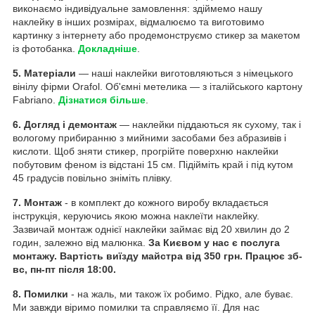
виконаємо індивідуальне замовлення: здіймемо нашу
наклейку в інших розмірах, відмалюємо та виготовимо
картинку з інтернету або продемонструємо стикер за макетом
із фотобанка.
Докладніше
.
5. Матеріали
— наші наклейки виготовляються з німецького
вінілу фірми Orafol. Об'ємні метелика — з італійського картону
Fabriano.
Дізнатися більше
.
6. Догляд і демонтаж
— наклейки піддаються як сухому, так і
вологому прибиранню з мийними засобами без абразивів і
кислоти. Щоб зняти стикер, прогрійте поверхню наклейки
побутовим феном із відстані 15 см. Підійміть край і під кутом
45 градусів повільно зніміть плівку.
7. Монтаж
- в комплект до кожного виробу вкладається
інструкція, керуючись якою можна наклеїти наклейку.
Зазвичай монтаж однієї наклейки займає від 20 хвилин до 2
годин, залежно від малюнка.
За Києвом у нас є послуга
монтажу. Вартість виїзду майстра від 350 грн. Працює зб-
вс, пн-пт після 18:00.
8. Помилки
- на жаль, ми також їх робимо. Рідко, але буває.
Ми завжди віримо помилки та справляємо її. Для нас