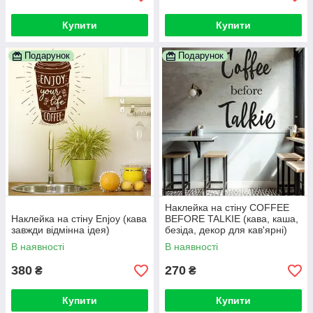
Купити
Купити
Подарунок
Подарунок
Наклейка на стіну COFFEE
Наклейка на стіну Enjoy (кава
BEFORE TALKIE (кава, каша,
завжди відмінна ідея)
безіда, декор для кав'ярні)
В наявності
В наявності
380
270
₴
₴
Купити
Купити