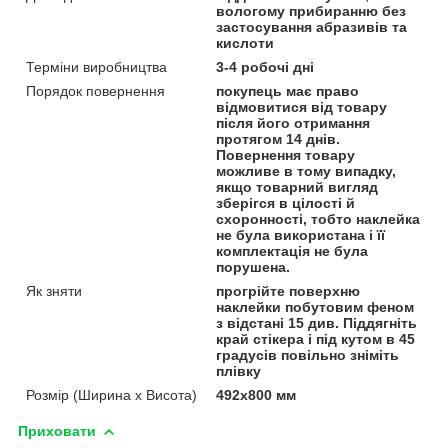
вологому прибиранню без
застосування абразивів та
кислоти
Терміни виробництва
3-4 робочі дні
Порядок повернення
покупець має право
відмовитися від товару
після його отримання
протягом 14 днів.
Повернення товару
можливе в тому випадку,
якщо товарний вигляд
зберігся в цілості й
схоронності, тобто наклейка
не була використана і її
комплектація не була
порушена.
Як зняти
прогрійте поверхню
наклейки побутовим феном
з відстані 15 див. Піддягніть
край стікера і під кутом в 45
градусів повільно зніміть
плівку
Розмір (Ширина х Висота)
492х800 мм
Приховати