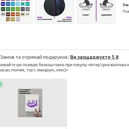
п
Замов та отримай подарунок
Ви заощаджуєте 5 ₴
имайте цю позицію безкоштовно при покупці «Інтер’єрна вінілова н
уасан, пончик, торт, макарунс, кекс)»