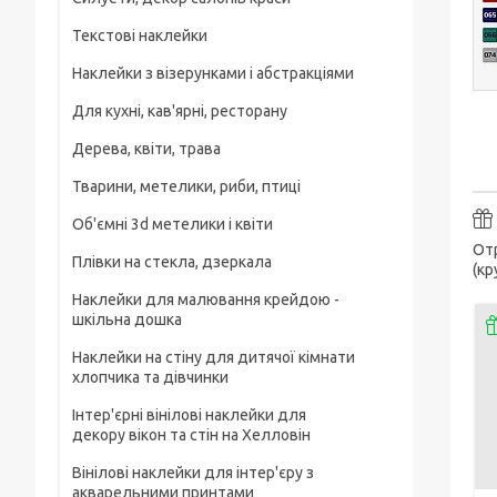
Текстові наклейки
Наклейки з візерунками і абстракціями
Для кухні, кав'ярні, ресторану
Дерева, квіти, трава
Тварини, метелики, риби, птиці
Об'ємні 3d метелики і квіти
Отр
Плівки на стекла, дзеркала
(кр
Наклейки для малювання крейдою -
шкільна дошка
Наклейки на стіну для дитячої кімнати
хлопчика та дівчинки
Інтер'єрні вінілові наклейки для
декору вікон та стін на Хелловін
Вінілові наклейки для інтер'єру з
акварельними принтами