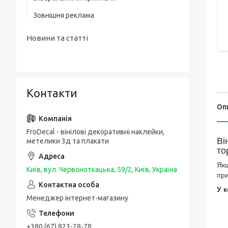
Зовнішня реклама
Новини та статті
Контакти
Оп
FroDecal - вінілові декоративні наклейки,
Ві
метелики 3д та плакати
то
Якщ
Київ, вул. Червоноткацька, 59/2, Київ, Україна
при
У к
Менеджер інтернет-магазину
+380 (67) 823-28-78