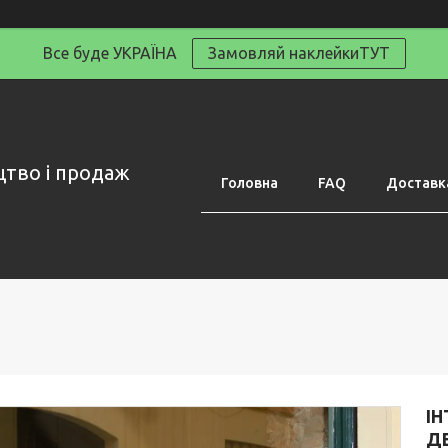
Все буде УКРАЇНА
Замовляй наклейкиТУТ
цтво і продаж
Головна
FAQ
Доставка
ІН
ДЕ