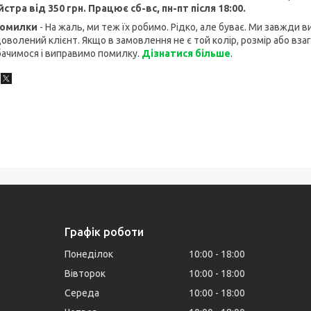
стра від 350 грн. Працює сб-вс, пн-пт після 18:00.
Помилки
- На жаль, ми теж їх робимо. Рідко, але буває. Ми завжди 
оволений клієнт. Якщо в замовлення не є той колір, розмір або взаг
ачимося і виправимо помилку.
Дізнатися більше
.
Графік роботи
Понеділок
10:00
18:00
Вівторок
10:00
18:00
Середа
10:00
18:00