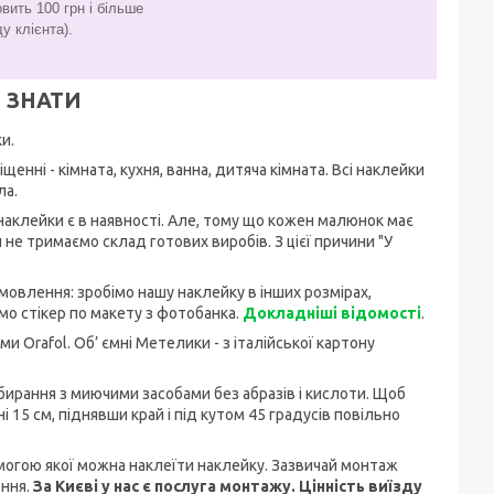
вить 100 грн і більше
у клієнта).
 ЗНАТИ
и.
енні - кімната, кухня, ванна, дитяча кімната. Всі наклейки
ла.
і наклейки є в наявності. Але, тому що кожен малюнок має
не тримаємо склад готових виробів. З цієї причини "У
мовлення: зробімо нашу наклейку в інших розмірах,
о стікер по макету з фотобанка.
Докладніші відомості
.
и Orafol. Об’ ємні Метелики - з італійської картону
ибирання з миючими засобами без абразів і кислоти. Щоб
 15 см, піднявши край і під кутом 45 градусів повільно
омогою якої можна наклеїти наклейку. Зазвичай монтаж
ення.
За Києві у нас є послуга монтажу. Цінність виїзду