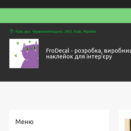
Київ, вул. Червоноткацька, 59/2, Київ, Україна
FroDecal - розробка, виробни
наклейок для інтер'єру