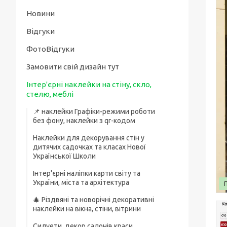
Новини
Відгуки
ФотоВідгуки
Замовити свій дизайн тут
Інтер'єрні наклейки на стіну, скло,
стелю, меблі
📌 наклейки Графіки-режими роботи
без фону, наклейки з qr-кодом
Наклейки для декорування стін у
дитячих садочках та класах Нової
Української Школи
Інтер'єрні наліпки карти світу та
України, міста та архітектура
🎄 Різдвяні та новорічні декоративні
наклейки на вікна, стіни, вітрини
Силуети, декор салонів краси