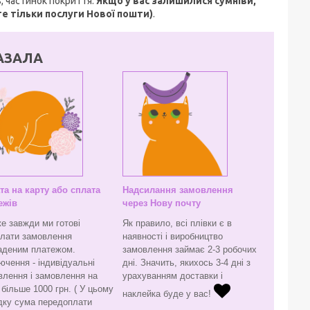
, частинок покриття.
Якщо у вас залишилися сумніви,
е тільки послуги Нової пошти)
.
АЗАЛА
та на карту або сплата
Надсилання замовлення
ежів
через Нову почту
е завжди ми готові
Як правило, всі плівки є в
слати замовлення
наявності і виробництво
аденим платежом.
замовлення займає 2-3 робочих
ючення - індивідуальні
дні. Значить, якихось 3-4 дні з
влення і замовлення на
урахуванням доставки і
більше 1000 грн. ( У цьому
наклейка буде у вас!
дку сума передоплати