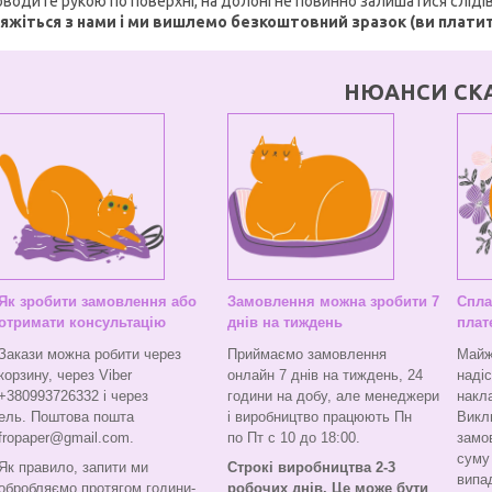
водите рукою по поверхні, на долоні не повинно залишатися слідів
'яжіться з нами і ми вишлемо безкоштовний зразок (ви платит
НЮАНСИ СК
Як зробити замовлення або
Замовлення можна зробити 7
Спла
отримати консультацію
днів на тиждень
плат
Закази можна робити через
Приймаємо замовлення
Майж
корзину, через Viber
онлайн 7 днів на тиждень, 24
наді
+380993726332 і через
години на добу, але менеджери
накл
ель. Поштова пошта
і виробництво працюють Пн
Викл
fropaper@gmail.com.
по Пт с 10 до 18:00.
замо
суму 
Як правило, запити ми
Строкі виробництва 2-3
випа
обробляємо протягом години-
робочих днів. Це може бути