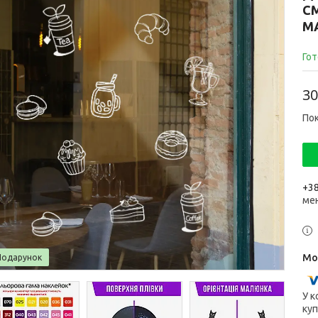
СМ
МА
Гот
30
Пок
+38
ме
Подарунок
У к
куп