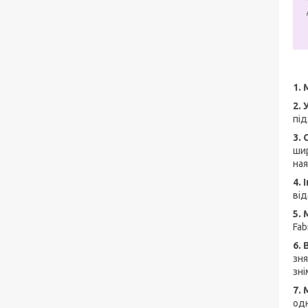
1.
2.
під
3.
шир
ная
4.
від
5.
Fab
6.
зня
зні
7.
одн