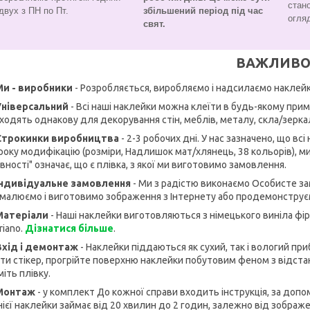
стано
двух з ПН по Пт.
збільшений період під час
огляд
свят.
ВАЖЛИВО
Ми - виробники
- Розробляється, виробляємо і надсилаємо наклейк
 Універсальний
- Всі наші наклейки можна клеїти в будь-якому приміщ
ходять однакову для декорування стін, меблів, металу, скла/зерка
 Строкинки виробництва
- 2-3 робочих дні. У нас зазначено, що вс
оку модифікацію (розміри, Надлишок мат/хлянець, 38 кольорів), ми 
вності" означає, що є плівка, з якої ми виготовимо замовлення.
 Індивідуальне замовлення
- Ми з радістю виконаємо Особисте за
малюємо і виготовимо зображення з Інтернету або продемонструєм
 Матеріали
- Наші наклейки виготовляються з німецького виніла фірм
riano.
Дізнатися більше
.
 Вхід і демонтаж
- Наклейки піддаються як сухий, так і вологий пр
ти стікер, прогрійте поверхню наклейки побутовим феном з відстані
міть плівку.
 Монтаж
- у комплект До кожної справи входить інструкція, за доп
ієї наклейки займає від 20 хвилин до 2 годин, залежно від зображ