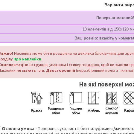
Варіанти вир
Поверхня матовий
10 елементів від 150х120 м
Ваш розмір: вкажіть у комент
Важно!
Наклейка може бути розділена на декілька блоків-чіків для зру
розділу
Про наклейки
.
Комплектація:
Інструкція, упаковка і стикер-подарок, щоб ви змогли 
Наклейки
не мають тла
.
Двосторонній
(нерозбірливий колір з тильної
На які поверхні мо
Основна умова
- Поверхня суха, чиста, без пилу/ржавічі/жирних