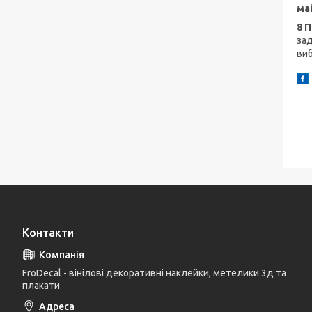
май
8 
зад
виб
Контакти
FroDecal - вінілові декоративні наклейки, метелики 3д та
плакати