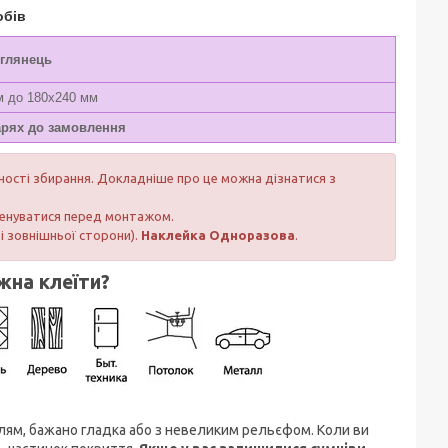
обів
/глянець
м до 180x240 мм
арях до замовлення
чності збирання. Докладніше про це можна дізнатися з
тренуватися перед монтажом.
 і зовнішньої сторони).
Наклейка
Одноразова
.
жна клеїти?
 плям, бажано гладка або з невеликим рельєфом. Коли ви