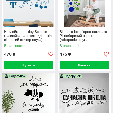
Наклейка на стіну Science
Вінілова інтер'єрна наклейка
(наклейка на стелю для шкіл,
Різнобарвний горох
вініловий стикер наука)
(абстрація, круги,
геометричні фігури)
В наявності
В наявності
470
475
₴
₴
Купити
Купити
Подарунок
Подарунок