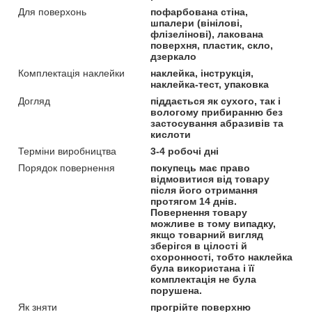
Для поверхонь
пофарбована стіна,
шпалери (вінілові,
флізелінові), лакована
поверхня, пластик, скло,
дзеркало
Комплектація наклейки
наклейка, інструкція,
наклейка-тест, упаковка
Догляд
піддається як сухого, так і
вологому прибиранню без
застосування абразивів та
кислоти
Терміни виробництва
3-4 робочі дні
Порядок повернення
покупець має право
відмовитися від товару
після його отримання
протягом 14 днів.
Повернення товару
можливе в тому випадку,
якщо товарний вигляд
зберігся в цілості й
схоронності, тобто наклейка
була використана і її
комплектація не була
порушена.
Як зняти
прогрійте поверхню