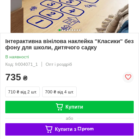
Інтерактивна вінілова наклейка "Класики" без
фону для школи, дитячого садку
В наявності
Код: fr004071_1
Опт і роздріб
735
₴
710 ₴
від 2 шт.
700 ₴
від 4 шт.
Купити
або
Купити з