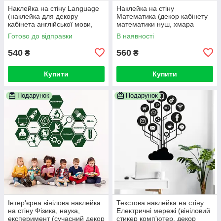
Наклейка на стіну Language
Наклейка на стіну
(наклейка для декору
Математика (декор кабінету
кабінета англійської мови,
математики нуш, хмара
дизайн школи нуш, купити)
математичних формул)
Готово до відправки
В наявності
540
560
₴
₴
Купити
Купити
Подарунок
Подарунок
Інтер'єрна вінілова наклейка
Текстова наклейка на стіну
на стіну Фізика, наука,
Електричні мережі (вініловий
експеримент (сучасний декор
стикер комп'ютер, декор