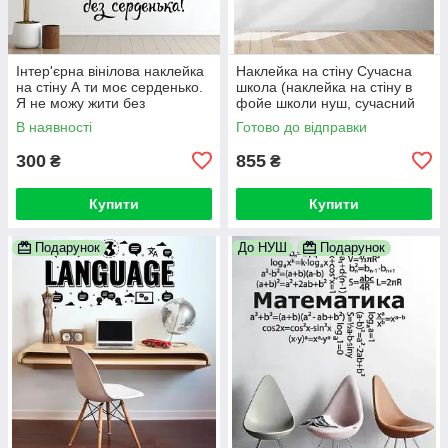
Інтер'єрна вінілова наклейка
Наклейка на стіну Сучасна
на стіну А ти моє серденько.
школа (наклейка на стіну в
Я не можу жити без
фойе школи нуш, сучасний
серденька!
декор школи)
В наявності
Готово до відправки
300
855
₴
₴
Купити
Купити
Подарунок
До НУШ
Подарунок