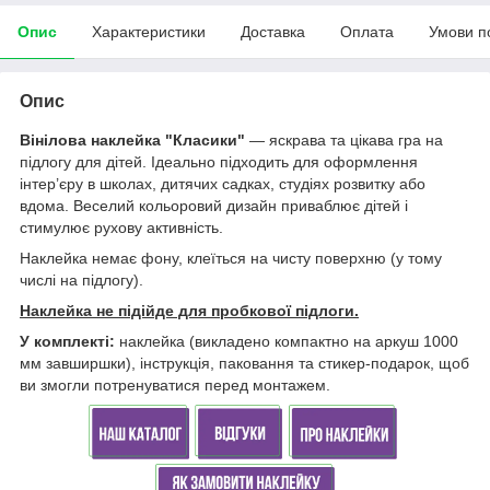
Опис
Характеристики
Доставка
Оплата
Умови п
Опис
Вінілова наклейка "Класики"
— яскрава та цікава гра на
підлогу для дітей. Ідеально підходить для оформлення
інтер’єру в школах, дитячих садках, студіях розвитку або
вдома. Веселий кольоровий дизайн приваблює дітей і
стимулює рухову активність.
Наклейка немає фону, клеїться на чисту поверхню (у тому
числі на підлогу).
Наклейка не підійде для пробкової підлоги.
У комплекті:
наклейка (викладено компактно на аркуш 1000
мм завширшки), інструкція, паковання та стикер-подарок, щоб
ви змогли потренуватися перед монтажем.