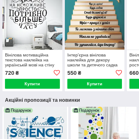
Вінілова мотиваційна
Інтер'єрна вінілова
Віні
текстова наклейка на
наклейка для декору
накл
українській мові на стіну
школи та дитячого садка
рост
Можливо все (декор для
"Мотиваційні сходи" без
садк
720
550
660
₴
₴
офісу, декор школи)
фону 12 шт по 8 см у
висоту
Купити
Купити
Акційні пропозиції та новинки
Подарунок
Подарунок