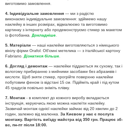
виготовимо замовлення.
4. Індивідуальне замовлення
— ми з радістю
виконаємо індивідуальне замовлення: здіймемо нашу
наклейку в інших розмірах, відмалюємо та виготовимо
картинку з інтернету або продемонструємо стикер за макетом
із фотобанка.
Докладніше
.
5. Матеріали
— наші наклейки виготовляються з німецького
вінілу фірми Orafol. Об'ємні метелика — з італійської картону
Fabriano.
Дізнатися більше
.
6. Догляд і демонтаж
— наклейки піддаються як сухому, так і
вологому прибиранню з мийними засобами без абразивів і
кислоти. Щоб зняти стикер, прогрійте поверхню наклейки
побутовим феном із відстані 15 см. Підійміть край і під кутом
45 градусів повільно зніміть плівку.
7. Монтаж
- в комплект до кожного виробу вкладається
інструкція, керуючись якою можна наклеїти наклейку.
Зазвичай монтаж однієї наклейки займає від 20 хвилин до 2
годин, залежно від малюнка.
За Києвом у нас є послуга
монтажу. Вартість виїзду майстра від 350 грн. Працює зб-
вс, пн-пт після 18:00.