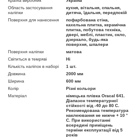
Країна виробник
Україна
Область застосування
кухня, вітальня, спальня,
наліпки
дитяча, їдальня, передпокій
Поверхня для нанесення
пофарбована стіна,
кахельна плитка, керамічна
плитка, побутова техніка,
двері, меблі, пластик, скло,
дзеркало, будь-яка
поверхня, шпалери
Поверхня наліпки
матова
Світиться в темряві
Ні
Кількість наліпок в наборі
1 шт.
Довжина
2000 мм
Ширина
600 мм
Колір
Різні кольори
Матеріал
німецька плівка Oracal 641.
Діапазон температурної
стійкості від -40 до 80 С.
Рекомендована температура
наклеювання не нижче + 10 °
С. При використанні
всередині приміщень
терміни експлуатації від 5
років