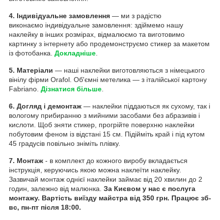
4. Індивідуальне замовлення
— ми з радістю
виконаємо індивідуальне замовлення: здіймемо нашу
наклейку в інших розмірах, відмалюємо та виготовимо
картинку з інтернету або продемонструємо стикер за макетом
із фотобанка.
Докладніше
.
5. Матеріали
— наші наклейки виготовляються з німецького
вінілу фірми Orafol. Об'ємні метелика — з італійської картону
Fabriano.
Дізнатися більше
.
6. Догляд і демонтаж
— наклейки піддаються як сухому, так і
вологому прибиранню з мийними засобами без абразивів і
кислоти. Щоб зняти стикер, прогрійте поверхню наклейки
побутовим феном із відстані 15 см. Підійміть край і під кутом
45 градусів повільно зніміть плівку.
7. Монтаж
- в комплект до кожного виробу вкладається
інструкція, керуючись якою можна наклеїти наклейку.
Зазвичай монтаж однієї наклейки займає від 20 хвилин до 2
годин, залежно від малюнка.
За Києвом у нас є послуга
монтажу. Вартість виїзду майстра від 350 грн. Працює зб-
вс, пн-пт після 18:00.