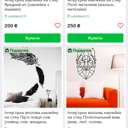
Вредний кіт (наклейки з
Політ метеликів (махаон,
кішками)
метелики)
В наявності
В наявності
200
250
₴
₴
Купити
Купити
Подарунок
Подарунок
Інтер'єрна вінілова наклейка
Інтер'єрна вінілова наклейка
на стіну Пір'я ловця снів
на стіну Полігональний вовк
(ловець снів, мандала,
(вовк, лінії, голова,
Менді, самоклейка)
самоклейка)