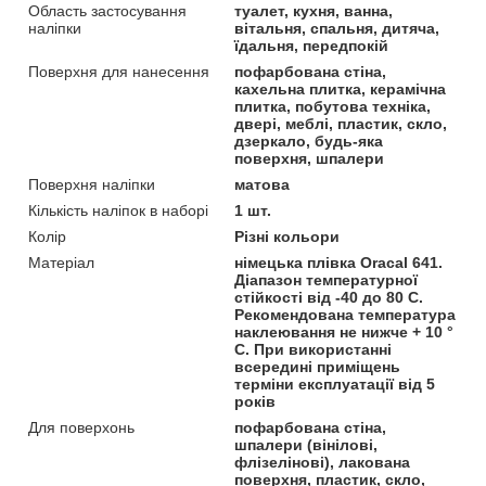
Область застосування
туалет, кухня, ванна,
наліпки
вітальня, спальня, дитяча,
їдальня, передпокій
Поверхня для нанесення
пофарбована стіна,
кахельна плитка, керамічна
плитка, побутова техніка,
двері, меблі, пластик, скло,
дзеркало, будь-яка
поверхня, шпалери
Поверхня наліпки
матова
Кількість наліпок в наборі
1 шт.
Колір
Різні кольори
Матеріал
німецька плівка Oracal 641.
Діапазон температурної
стійкості від -40 до 80 С.
Рекомендована температура
наклеювання не нижче + 10 °
С. При використанні
всередині приміщень
терміни експлуатації від 5
років
Для поверхонь
пофарбована стіна,
шпалери (вінілові,
флізелінові), лакована
поверхня, пластик, скло,