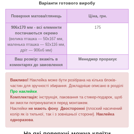
Варіанти готового виробу
Поверхня матова/глянець
Ціна, грн.
906х170 мм - всі елементи
175
постачаються окремо
(велика пташка ― 50х167 мм,
маленька пташка ― 92х116 мм,
дріт ― 906х6 мм)
Ваш розмір: вкажіть в
Менеджер прорахує
коментарях до замовлення
Важливо!
Наклейка може бути розібрана на кілька блоків-
частин для зручності збирання. Докладніше описано в розділі
Про наклейки
.
Комплектація:
інструкція, паковання та стикер-подарок, щоб
ви змогли потренуватися перед монтажем.
Наклейки
не мають фону
.
Двосторонні
(плоский насичений
колір як із тильної, так і з зовнішньої сторони).
Наклейка
одноразова
.
На які поверхні можна клеїти