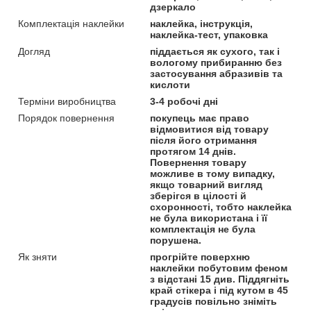
дзеркало
Комплектація наклейки
наклейка, інструкція,
наклейка-тест, упаковка
Догляд
піддається як сухого, так і
вологому прибиранню без
застосування абразивів та
кислоти
Терміни виробництва
3-4 робочі дні
Порядок повернення
покупець має право
відмовитися від товару
після його отримання
протягом 14 днів.
Повернення товару
можливе в тому випадку,
якщо товарний вигляд
зберігся в цілості й
схоронності, тобто наклейка
не була використана і її
комплектація не була
порушена.
Як зняти
прогрійте поверхню
наклейки побутовим феном
з відстані 15 див. Піддягніть
край стікера і під кутом в 45
градусів повільно зніміть