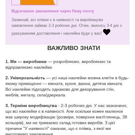
Відсилання замовлення через Нову почту
Зазвичай, всі плівки є в наявності та виробництво
замовлення займає 2-3 робочих дні. Отже, якихось 3-4 дні з
урахуванням доставляння і наклейка буде у вас!
ВАЖЛИВО ЗНАТИ
1.
Ми — виробники
— розробляємо, виробляємо та
відправляємо наклейки.
2. Універсальність
— усі наші наклейки можна клеїти в будь-
якому приміщенні — кімната, кухня, ванна, дитяча кімната.
Всі наклейки підходять однаково для декорування стін,
меблів, металу, скла/дзеркала.
3. Терміни виробництва
- 2-3 робочих дні. У нас зазначено,
що всі наклейки є в наявності. Але оскільки кожен малюнок
має широку модифікацію (розміри, поверхня мат/глянець, 38
кольорів), ми не тримаємо склад готових виробів. З цієї
причини "У наявності" означає, що є плівка, з якої ми
виготовимо замовлення.