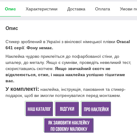
Опис
Характеристики
Доставка
Оплата
Умови п
Опис
Стикер зроблений
в Україні
з вінілової німецької плівки
Oracal
641 серії
.
Фону немає.
Наклейка чудово приклеїться до пофарбованої стіни, до
шпалер, до металу. Якщо є сумніви, проведіть невеликий тест,
скориставшись скотчем.
Якщо звичайний скотч не
відклеюється, отже, і наша наклейка успішно тішитиме
вас.
У комплекті:
наклейка, інструкція, паковання та стикер-
подарок, щоб ви змогли потренуватися перед монтажем.