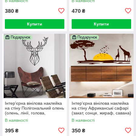
В наявності
В наявності
380
470
₴
₴
Купити
Купити
Подарунок
Подарунок
Інтер'єрна вінілова наклейка
Інтер'єрна вінілова наклейка
на стіну Полігональний олень
на стіну Африканські сафарі
(олень, лінії, голова,
(закат, сонце, жираф, савана)
самоклейка)
В наявності
В наявності
395
350
₴
₴