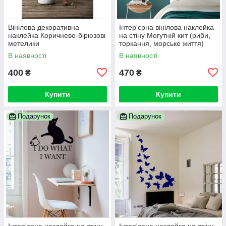
Вінілова декоративна
Інтер'єрна вінілова наклейка
наклейка Коричнево-бірюзові
на стіну Могутній кит (риби,
метелики
торкання, морське життя)
В наявності
В наявності
400
470
₴
₴
Купити
Купити
Подарунок
Подарунок
Інтер'єрна наклейка на стіну
Інтер'єрна наклейка на стіну