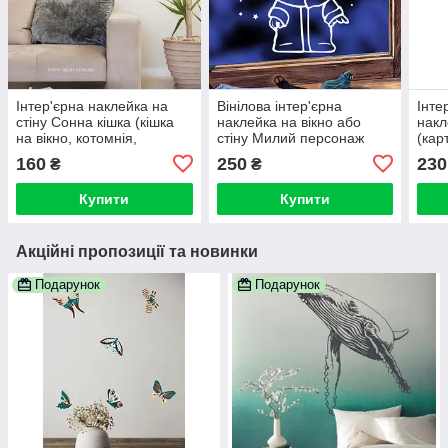
Інтер'єрна наклейка на
Вінілова інтер'єрна
Інте
стіну Сонна кішка (кішка
наклейка на вікно або
накл
на вікно, котомнія,
стіну Милий персонаж
(кар
зоодекоре)
коль
160
250
230
₴
₴
Купити
Купити
Акційні пропозиції та новинки
Подарунок
Подарунок