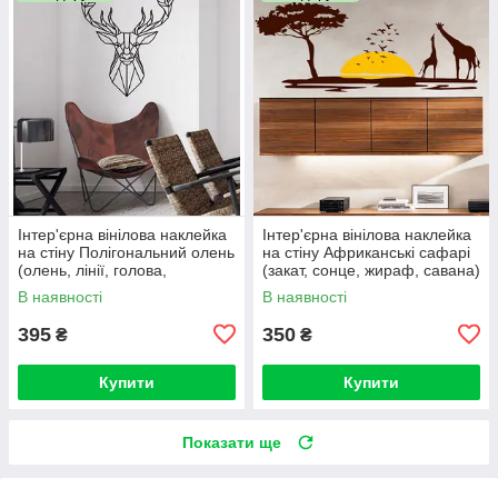
Інтер'єрна вінілова наклейка
Інтер'єрна вінілова наклейка
на стіну Полігональний олень
на стіну Африканські сафарі
(олень, лінії, голова,
(закат, сонце, жираф, савана)
самоклейка)
В наявності
В наявності
395
350
₴
₴
Купити
Купити
Показати ще