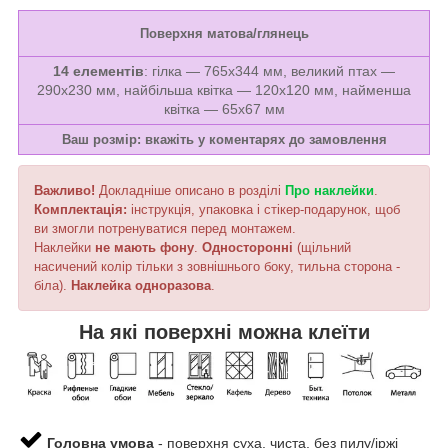
Поверхня матова/глянець
14 елементів
: гілка — 765х344 мм, великий птах —
290х230 мм, найбільша квітка — 120х120 мм, найменша
квітка — 65х67 мм
Ваш розмір: вкажіть у коментарях до замовлення
Важливо!
Докладніше описано в розділі
Про наклейки
.
Комплектація:
інструкція, упаковка і стікер-подарунок, щоб
ви змогли потренуватися перед монтажем.
Наклейки
не мають фону
.
Односторонні
(щільний
насичений колір тільки з зовнішнього боку, тильна сторона -
біла).
Наклейка
одноразова
.
На які поверхні можна клеїти
Головна умова
- поверхня суха, чиста, без пилу/іржі