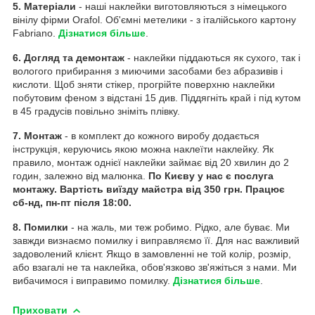
5. Матеріали
- наші наклейки виготовляються з німецького
вінілу фірми Orafol. Об'ємні метелики - з італійського картону
Fabriano.
Дізнатися більше
.
6. Догляд та демонтаж
- наклейки піддаються як сухого, так і
вологого прибирання з миючими засобами без абразивів і
кислоти. Щоб зняти стікер, прогрійте поверхню наклейки
побутовим феном з відстані 15 див. Піддягніть край і під кутом
в 45 градусів повільно зніміть плівку.
7. Монтаж
- в комплект до кожного виробу додається
інструкція, керуючись якою можна наклеїти наклейку. Як
правило, монтаж однієї наклейки займає від 20 хвилин до 2
годин, залежно від малюнка.
По Києву у нас є послуга
монтажу. Вартість виїзду майстра від 350 грн. Працює
сб-нд, пн-пт після 18:00.
8. Помилки
- на жаль, ми теж робимо. Рідко, але буває. Ми
завжди визнаємо помилку і виправляємо її. Для нас важливий
задоволений клієнт. Якщо в замовленні не той колір, розмір,
або взагалі не та наклейка, обов'язково зв'яжіться з нами. Ми
вибачимося і виправимо помилку.
Дізнатися більше
.
Приховати