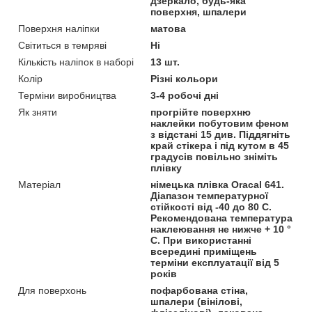
дзеркало, будь-яка
поверхня, шпалери
Поверхня наліпки
матова
Світиться в темряві
Ні
Кількість наліпок в наборі
13 шт.
Колір
Різні кольори
Терміни виробництва
3-4 робочі дні
Як зняти
прогрійте поверхню
наклейки побутовим феном
з відстані 15 див. Піддягніть
край стікера і під кутом в 45
градусів повільно зніміть
плівку
Матеріал
німецька плівка Oracal 641.
Діапазон температурної
стійкості від -40 до 80 С.
Рекомендована температура
наклеювання не нижче + 10 °
С. При використанні
всередині приміщень
терміни експлуатації від 5
років
Для поверхонь
пофарбована стіна,
шпалери (вінілові,