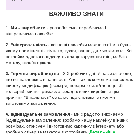
ВАЖЛИВО ЗНАТИ
1.
Ми - виробники
- розробляємо, виробляємо і
відправляємо наклейки.
2. Універсальність
- всі наші наклейки можна клеїти в будь-
якому приміщенні - кімната, кухня, ванна, дитяча кімната. Всі
наклейки однаково підходять для декорування стін, меблів,
металу, скла/дзеркала.
3. Терміни виробництва
- 2-3 робочих дні. У нас зазначено,
що всі наклейки є в наявності. Але, так як кожен малюнок має
широку модифікацію (розміри, поверхню мат/глянець, 38
кольорів), ми не тримаємо склад готових виробів. З цієї
причини "В наявності" означає, що є плівка, з якої ми
виготовимо замовлення.
4. Індивідуальне замовлення
- ми з радістю виконаємо
індивідуальне замовлення: зробимо нашу наклейку в інших
розмірах, отрисуем і виготовимо картинку з інтернету або
зробимо стікер за макетом з фотобанку.
Детальніше
.