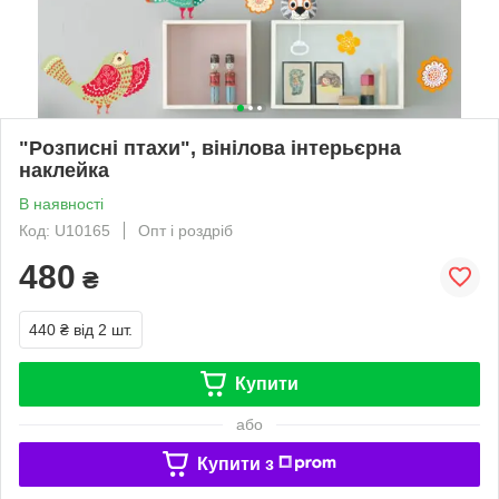
"Розписні птахи", вінілова інтерьєрна
наклейка
В наявності
Код: U10165
Опт і роздріб
480
₴
440 ₴
від 2 шт.
Купити
або
Купити з