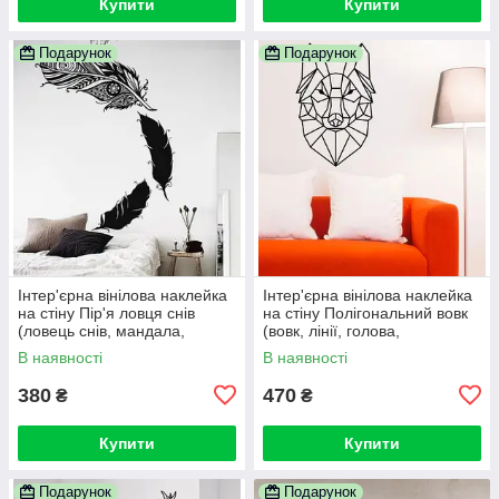
Купити
Купити
Подарунок
Подарунок
Інтер'єрна вінілова наклейка
Інтер'єрна вінілова наклейка
на стіну Пір'я ловця снів
на стіну Полігональний вовк
(ловець снів, мандала,
(вовк, лінії, голова,
Менді, самоклейка)
самоклейка)
В наявності
В наявності
380
470
₴
₴
Купити
Купити
Подарунок
Подарунок