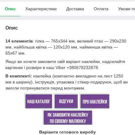
Опис
Характеристики
Доставка
Оплата
Умови п
Опис
14 елементів
: гілка — 765х344 мм, великий птах — 290х230
мм, найбільша квітка — 120х120 мм, найменша квітка —
65х67 мм.
Якщо ви хочете замовити свій варіант наклейки, надсилайте
картинки і розміри в наш Viber +380678232878.
В комплекті:
наклейка (компактно викладено на лист 1250
мм в ширину), інструкція, упаковка і стікер-подарунок, щоб ви
змогли потренуватися перед монтажем.
Варіанти готового виробу