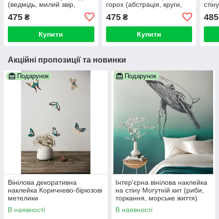
(ведмідь, милий звір,
горох (абстрація, круги,
стін
тварина)
геометричні фігури)
торт
475
475
485
₴
₴
дог,
Купити
Купити
Акційні пропозиції та новинки
Подарунок
Подарунок
Вінілова декоративна
Інтер'єрна вінілова наклейка
наклейка Коричнево-бірюзові
на стіну Могутній кит (риби,
метелики
торкання, морське життя)
В наявності
В наявності