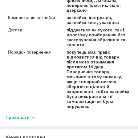
флізелінові), лакована
поверхня, пластик, скло,
дзеркало
Комплектація наклейки
наклейка, інструкція,
наклейка-тест, упаковка
Догляд
піддається як сухого, так і
вологому прибиранню без
застосування абразивів та
кислоти
Порядок повернення
покупець має право
відмовитися від товару
після його отримання
протягом 14 днів.
Повернення товару
можливе в тому випадку,
якщо товарний вигляд
зберігся в цілості й
схоронності, тобто наклейка
була використана і її
комплектація не була
порушена.
Приховати
Умови доставки