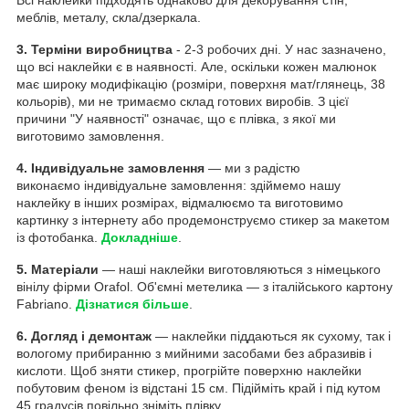
меблів, металу, скла/дзеркала.
3. Терміни виробництва
- 2-3 робочих дні. У нас зазначено,
що всі наклейки є в наявності. Але, оскільки кожен малюнок
має широку модифікацію (розміри, поверхня мат/глянець, 38
кольорів), ми не тримаємо склад готових виробів. З цієї
причини "У наявності" означає, що є плівка, з якої ми
виготовимо замовлення.
4. Індивідуальне замовлення
— ми з радістю
виконаємо індивідуальне замовлення: здіймемо нашу
наклейку в інших розмірах, відмалюємо та виготовимо
картинку з інтернету або продемонструємо стикер за макетом
із фотобанка.
Докладніше
.
5. Матеріали
— наші наклейки виготовляються з німецького
вінілу фірми Orafol. Об'ємні метелика — з італійського картону
Fabriano.
Дізнатися більше
.
6. Догляд і демонтаж
— наклейки піддаються як сухому, так і
вологому прибиранню з мийними засобами без абразивів і
кислоти. Щоб зняти стикер, прогрійте поверхню наклейки
побутовим феном із відстані 15 см. Підійміть край і під кутом
45 градусів повільно зніміть плівку.