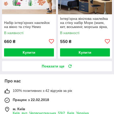
Інтер'єрна вінілова наклейка
Набір інтер'єрних наклейок
на стіну набір Море (маяк,
на вікно та стіну Немо
кит, восьминіг, морська зірка,
риби)
В наявності
В наявності
660
550
₴
₴
Купити
Купити
Показати ще
Про нас
100% позитивних з 42 відгуків за рік
Працює з 22.02.2018
м. Київ
Київ, вул. Червоноткацька, 59/2, Київ, Україна