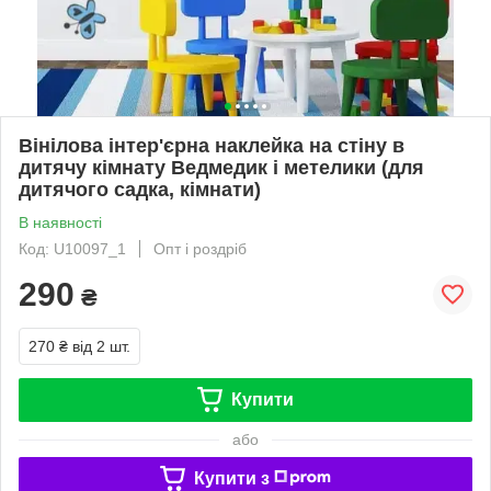
Вінілова інтер'єрна наклейка на стіну в
дитячу кімнату Ведмедик і метелики (для
дитячого садка, кімнати)
В наявності
Код: U10097_1
Опт і роздріб
290
₴
270 ₴
від 2 шт.
Купити
або
Купити з