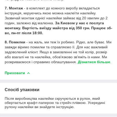
7. Монтаж
- в комплект до кожного виробу вкладається
інструкція, керуючись якою можна наклеїти наклейку.
Зазвичай монтаж однієї наклейки займає від 20 хвилин до 2
годин, залежно від малюнка.
За Києвом у нас є послуга
монтажу. Вартість виїзду майстра від 350 грн. Працює зб-
вс, пн-пт після 18:00.
8. Помилки
- на жаль, ми теж їх робимо. Рідко, але буває. Ми
завжди віримо помилки та справляємо її. Для нас важливий
задоволений клієнт. Якщо в замовленні не той колір, розмір
або взагалі не та наклейка, обов'язково зв'яжіть із нами. Ми
розкриваємося і справимо облаштування.
Дізнатися більше
.
Приховати
Спосіб упаковки
Після виробництва наклейки скручуються в рулон, який
обертається крафт-паперою та стрейч плівкою. Усередині
рулону наклейки ви знайдете інструкцію.