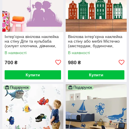
Інтер'єрна вінілова наклейка
Вінілова інтер'єрна наклейка
на стіну Діти та кульбаба
на стіну або меблі Містечко
(силует хлопчика, дівчинки,
(амстердам, будиночки,
любов, романтика)
повітряні кулі, літак, хмари)
В наявності
В наявності
700
980
₴
₴
Купити
Купити
Подарунок
Подарунок