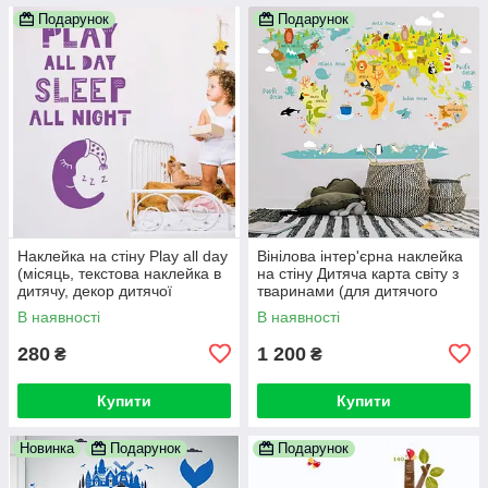
Подарунок
Подарунок
Наклейка на стіну Play all day
Вінілова інтер'єрна наклейка
(місяць, текстова наклейка в
на стіну Дитяча карта світу з
дитячу, декор дитячої
тваринами (для дитячого
хлопчика та дівчинки)
садка, кімнати, школи)
В наявності
В наявності
280
1 200
₴
₴
Купити
Купити
Новинка
Подарунок
Подарунок