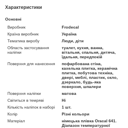
Характеристики
Основні
Виробник
Frodecal
Країна виробник
Україна
Тематика виробу
Люди, діти
Область застосування
туалет, кухня, ванна,
наліпки
вітальня, спальня, дитяча,
їдальня, передпокій
Поверхня для нанесення
пофарбована стіна,
кахельна плитка, керамічна
плитка, побутова техніка,
двері, меблі, пластик, скло,
дзеркало, будь-яка
поверхня, шпалери
Поверхня наліпки
матова
Світиться в темряві
Ні
Кількість наліпок в наборі
1 шт.
Колір
Різні кольори
Матеріал
німецька плівка Oracal 641.
Діапазон температурної