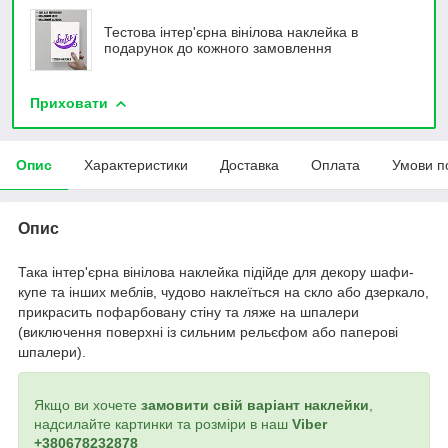
Тестова інтер'єрна вінілова наклейка в
подарунок до кожного замовлення
Приховати
Опис
Характеристики
Доставка
Оплата
Умови п
Опис
Така інтер'єрна вінілова наклейка підійде для декору шафи-
купе та інших меблів, чудово наклеїться на скло або дзеркало,
прикрасить пофарбовану стіну та ляже на шпалери
(виключення поверхні із сильним рельєфом або паперові
шпалери).
Якщо ви хочете
замовити свій варіант наклейки
,
надсилайте картинки та розміри в наш
Viber
+380678232878