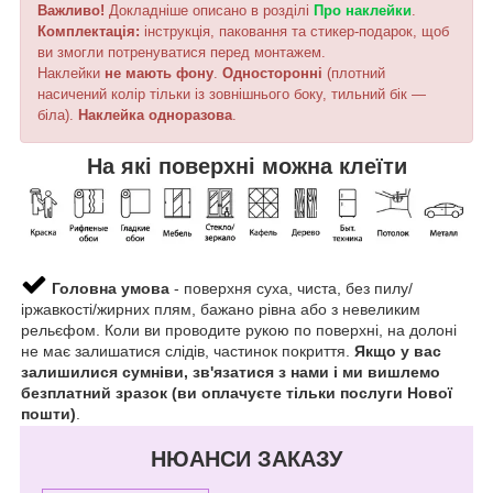
Важливо!
Докладніше описано в розділі
Про наклейки
.
Комплектація:
інструкція, паковання та стикер-подарок, щоб
ви змогли потренуватися перед монтажем.
Наклейки
не мають фону
.
Односторонні
(плотний
насичений колір тільки із зовнішнього боку, тильний бік —
біла).
Наклейка
одноразова
.
На які поверхні можна клеїти
Головна умова
- поверхня суха, чиста, без пилу/
іржавкості/жирних плям, бажано рівна або з невеликим
рельєфом. Коли ви проводите рукою по поверхні, на долоні
не має залишатися слідів, частинок покриття.
Якщо у вас
залишилися сумніви, зв'язатися з нами і ми вишлемо
безплатний зразок (ви оплачуєте тільки послуги Нової
пошти)
.
НЮАНСИ ЗАКАЗУ