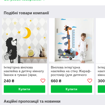
Подібні товари компанії
Інтер'єрна вінілова
Вінілова інтер'єрна
Інте
наклейка в дитячу кімнату
наклейка на стіну Жираф-
накл
Їжачок в тумані (зірки,
ростомір (для дитячого
кімн
місяць, дитяча наклейка.,
садка, кімнати, школи)
(дін
240
660
300
₴
₴
мультик)
роже
Купити
Купити
Акційні пропозиції та новинки