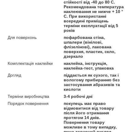
стійкості від -40 до 80 С.
Рекомендована температура
наклеювання не нижче + 10 °
С. При використанні
всередині приміщень
терміни експлуатації від 5
років
Для поверхонь
пофарбована стіна,
шпалери (вінілові,
флізелінові), лакована
поверхня, пластик, скло,
дзеркало
Комплектація наклейки
наклейка, інструкція,
наклейка-тест, упаковка
Догляд
піддається як сухого, так і
вологому прибиранню без
застосування абразивів та
кислоти
Терміни виробництва
3-4 робочі дні
Порядок повернення
покупець має право
відмовитися від товару
після його отримання
протягом 14 днів.
Повернення товару
можливе в тому випадку,
якщо товарний вигляд