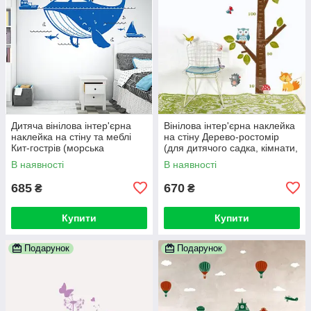
Дитяча вінілова інтер'єрна
Вінілова інтер'єрна наклейка
наклейка на стіну та меблі
на стіну Дерево-ростомір
Кит-гострів (морська
(для дитячого садка, кімнати,
тематика, місто, будинки,
школи)
В наявності
В наявності
чайки)
685
670
₴
₴
Купити
Купити
Подарунок
Подарунок