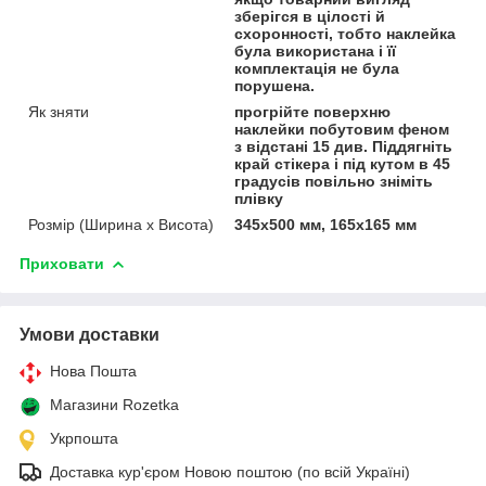
зберігся в цілості й
схоронності, тобто наклейка
була використана і її
комплектація не була
порушена.
Як зняти
прогрійте поверхню
наклейки побутовим феном
з відстані 15 див. Піддягніть
край стікера і під кутом в 45
градусів повільно зніміть
плівку
Розмір (Ширина х Висота)
345х500 мм, 165х165 мм
Приховати
Умови доставки
Нова Пошта
Магазини Rozetka
Укрпошта
Доставка кур'єром Новою поштою (по всій Україні)