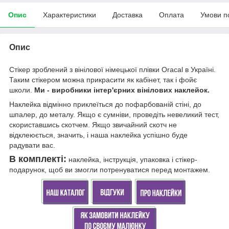
Опис
Характеристики
Доставка
Оплата
Умови п
Опис
Стікер зроблений з вінілової німецької плівки Oracal в Україні.
Таким стікером можна прикрасити як кабінет, так і фойє
школи.
Ми - виробники інтер'єрних вінілових наклейок.
Наклейка відмінно приклеїться до пофарбованій стіні, до
шпалер, до металу. Якщо є сумніви, проведіть невеликий тест,
скориставшись скотчем. Якщо звичайний скотч не
відклеюється, значить, і наша наклейка успішно буде
радувати вас.
В комплекті:
наклейка, інструкція, упаковка і стікер-
подарунок, щоб ви змогли потренуватися перед монтажем.