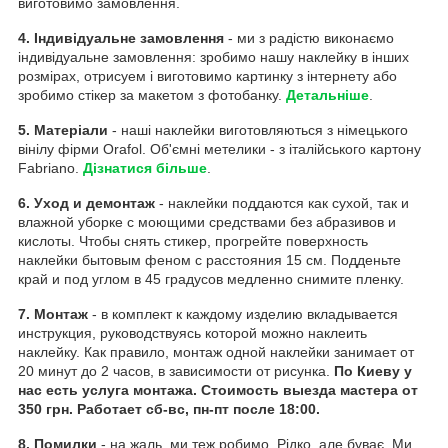
виготовимо замовлення.
4. Індивідуальне замовлення
- ми з радістю виконаємо
індивідуальне замовлення: зробимо нашу наклейку в інших
розмірах, отрисуем і виготовимо картинку з інтернету або
зробимо стікер за макетом з фотобанку.
Детальніше
.
5. Матеріали
- наші наклейки виготовляються з німецького
вінілу фірми Orafol. Об'ємні метелики - з італійського картону
Fabriano.
Дізнатися більше
.
6. Уход и демонтаж
- наклейки поддаются как сухой, так и
влажной уборке с моющими средствами без абразивов и
кислоты. Чтобы снять стикер, прогрейте поверхность
наклейки бытовым феном с расстояния 15 см. Подденьте
край и под углом в 45 градусов медленно снимите пленку.
7. Монтаж
- в комплект к каждому изделию вкладывается
инструкция, руководствуясь которой можно наклеить
наклейку. Как правило, монтаж одной наклейки занимает от
20 минут до 2 часов, в зависимости от рисунка.
По Киеву у
нас есть услуга монтажа. Стоимость выезда мастера от
350 грн. Работает сб-вс, пн-пт после 18:00.
8. Помилки
- на жаль, ми теж робимо. Рідко, але буває. Ми