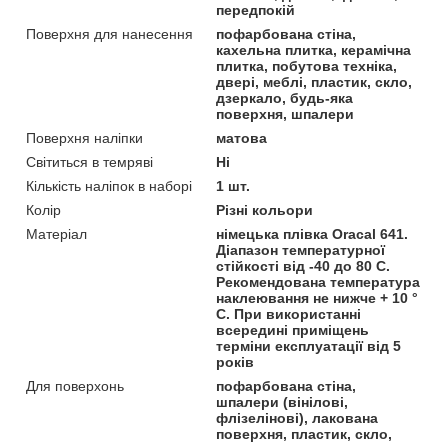
передпокій
Поверхня для нанесення
пофарбована стіна,
кахельна плитка, керамічна
плитка, побутова техніка,
двері, меблі, пластик, скло,
дзеркало, будь-яка
поверхня, шпалери
Поверхня наліпки
матова
Світиться в темряві
Ні
Кількість наліпок в наборі
1 шт.
Колір
Різні кольори
Матеріал
німецька плівка Oracal 641.
Діапазон температурної
стійкості від -40 до 80 С.
Рекомендована температура
наклеювання не нижче + 10 °
С. При використанні
всередині приміщень
терміни експлуатації від 5
років
Для поверхонь
пофарбована стіна,
шпалери (вінілові,
флізелінові), лакована
поверхня, пластик, скло,