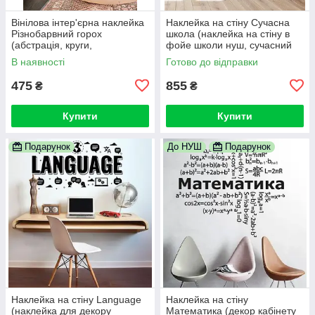
Вінілова інтер'єрна наклейка
Наклейка на стіну Сучасна
Різнобарвний горох
школа (наклейка на стіну в
(абстрація, круги,
фойе школи нуш, сучасний
геометричні фігури)
декор школи)
В наявності
Готово до відправки
475
855
₴
₴
Купити
Купити
Подарунок
До НУШ
Подарунок
Наклейка на стіну Language
Наклейка на стіну
(наклейка для декору
Математика (декор кабінету