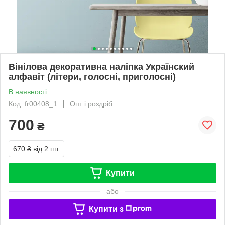
Вінілова декоративна наліпка Українский
алфавіт (літери, голосні, приголосні)
В наявності
Код: fr00408_1
Опт і роздріб
700
₴
670 ₴
від 2 шт.
Купити
або
Купити з