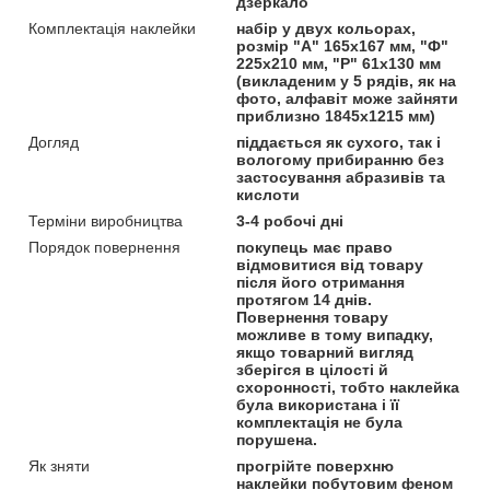
дзеркало
Комплектація наклейки
набір у двух кольорах,
розмір "А" 165x167 мм, "Ф"
225х210 мм, "Р" 61x130 мм
(викладеним у 5 рядів, як на
фото, алфавіт може зайняти
приблизно 1845x1215 мм)
Догляд
піддається як сухого, так і
вологому прибиранню без
застосування абразивів та
кислоти
Терміни виробництва
3-4 робочі дні
Порядок повернення
покупець має право
відмовитися від товару
після його отримання
протягом 14 днів.
Повернення товару
можливе в тому випадку,
якщо товарний вигляд
зберігся в цілості й
схоронності, тобто наклейка
була використана і її
комплектація не була
порушена.
Як зняти
прогрійте поверхню
наклейки побутовим феном