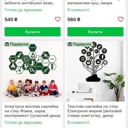
кабінета англійської мови,
математики нуш, хмара
дизайн школи нуш, купити)
математичних формул)
Готово до відправки
В наявності
540
560
₴
₴
Купити
Купити
Подарунок
Подарунок
Інтер'єрна вінілова наклейка
Текстова наклейка на стіну
на стіну Фізика, наука,
Електричні мережі (вініловий
експеримент (сучасний декор
стикер комп'ютер, декор
в кабінет фізики нуш)
офісу)
Готово до відправки
В наявності