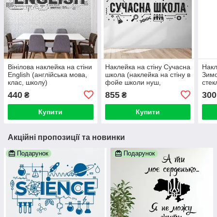
Вінілова наклейка на стіни
Наклейка на стіну Сучасна
Накл
English (англійська мова,
школа (наклейка на стіну в
Зимо
клас, школу)
фойе школи нуш,
стек
сучасний декор школи)
(сні
440
855
300
₴
₴
прин
Купити
Купити
Акційні пропозиції та новинки
Подарунок
Подарунок