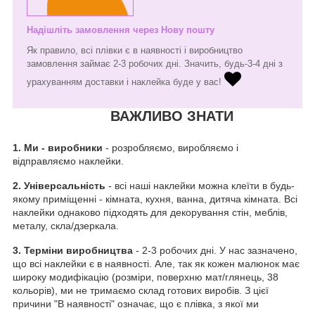
Надішліть замовлення через Нову пошту
Як правило, всі плівки є в наявності і виробництво
замовлення займає 2-3 робочих дні. Значить, будь-3-4 дні з
урахуванням доставки і наклейка буде у вас!
ВАЖЛИВО ЗНАТИ
1.
Ми - виробники
- розробляємо, виробляємо і
відправляємо наклейки.
2. Універсальність
- всі наші наклейки можна клеїти в будь-
якому приміщенні - кімната, кухня, ванна, дитяча кімната. Всі
наклейки однаково підходять для декорування стін, меблів,
металу, скла/дзеркала.
3. Терміни виробництва
- 2-3 робочих дні. У нас зазначено,
що всі наклейки є в наявності. Але, так як кожен малюнок має
широку модифікацію (розміри, поверхню мат/глянець, 38
кольорів), ми не тримаємо склад готових виробів. З цієї
причини "В наявності" означає, що є плівка, з якої ми