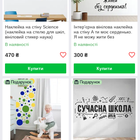
Наклейка на стіну Science
Інтер'єрна вінілова наклейка
(наклейка на стелю для шкіл,
на стіну А ти моє серденько.
вініловий стикер наука)
Я не можу жити без
серденька!
В наявності
В наявності
470
300
₴
₴
Купити
Купити
Подарунок
Подарунок