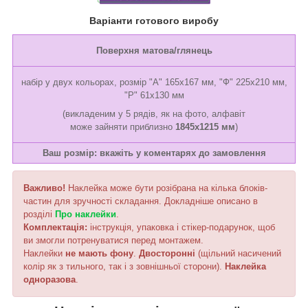
Варіанти готового виробу
Поверхня матова/глянець
набір у двух кольорах, розмір "А" 165x167 мм, "Ф" 225х210 мм,
"Р" 61x130 мм
(викладеним у 5 рядів, як на фото, алфавіт
може зайняти приблизно
1845x1215 мм
)
Ваш розмір: вкажіть у коментарях до замовлення
Важливо!
Наклейка може бути розібрана на кілька блоків-
частин для зручності складання. Докладніше описано в
розділі
Про наклейки
.
Комплектація:
інструкція, упаковка і стікер-подарунок, щоб
ви змогли потренуватися перед монтажем.
Наклейки
не мають фону
.
Двосторонні
(щільний насичений
колір як з тильного, так і з зовнішньої сторони).
Наклейка
одноразова
.