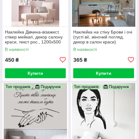
Наклейка Дівчина-візажист,
Наклейка на стіну Брови і очі
стікер мейкап, декор салону
(густі вії, жіночий погляд,
краси, текст рос., 1200х500
декор в салон краси)
мм
В наявності
В наявності
450
365
₴
₴
Купити
Купити
Топ продажів
Подарунок
Топ продажів
Подарунок