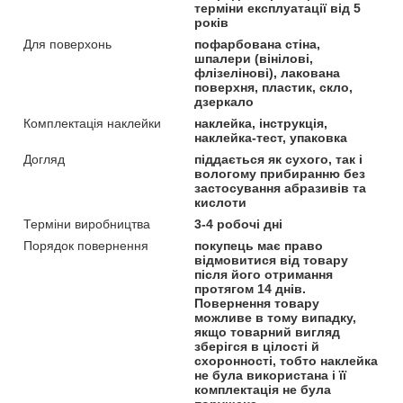
терміни експлуатації від 5
років
Для поверхонь
пофарбована стіна,
шпалери (вінілові,
флізелінові), лакована
поверхня, пластик, скло,
дзеркало
Комплектація наклейки
наклейка, інструкція,
наклейка-тест, упаковка
Догляд
піддається як сухого, так і
вологому прибиранню без
застосування абразивів та
кислоти
Терміни виробництва
3-4 робочі дні
Порядок повернення
покупець має право
відмовитися від товару
після його отримання
протягом 14 днів.
Повернення товару
можливе в тому випадку,
якщо товарний вигляд
зберігся в цілості й
схоронності, тобто наклейка
не була використана і її
комплектація не була