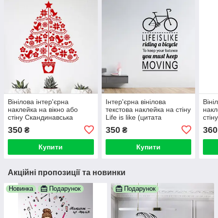
Вінілова інтер'єрна
Інтер'єрна вінілова
Віні
наклейка на вікно або
текстова наклейка на стіну
накл
стіну Скандинавська
Life is like (цитата
стін
ялинка
Ейнштейна)
2024
350
350
360
₴
₴
Купити
Купити
Акційні пропозиції та новинки
Новинка
Подарунок
Подарунок