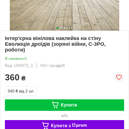
Інтер'єрна вінілова наклейка на стіну
Еволюція дроїдів (зоряні війни, C-3PO,
роботи)
В наявності
Код: U10472_1
Опт і роздріб
360
₴
340 ₴
від 2 шт.
Купити
або
Купити з