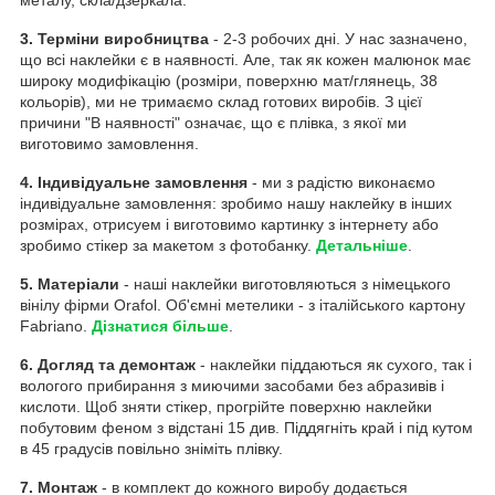
3. Терміни виробництва
- 2-3 робочих дні. У нас зазначено,
що всі наклейки є в наявності. Але, так як кожен малюнок має
широку модифікацію (розміри, поверхню мат/глянець, 38
кольорів), ми не тримаємо склад готових виробів. З цієї
причини "В наявності" означає, що є плівка, з якої ми
виготовимо замовлення.
4. Індивідуальне замовлення
- ми з радістю виконаємо
індивідуальне замовлення: зробимо нашу наклейку в інших
розмірах, отрисуем і виготовимо картинку з інтернету або
зробимо стікер за макетом з фотобанку.
Детальніше
.
5. Матеріали
- наші наклейки виготовляються з німецького
вінілу фірми Orafol. Об'ємні метелики - з італійського картону
Fabriano.
Дізнатися більше
.
6. Догляд та демонтаж
- наклейки піддаються як сухого, так і
вологого прибирання з миючими засобами без абразивів і
кислоти. Щоб зняти стікер, прогрійте поверхню наклейки
побутовим феном з відстані 15 див. Піддягніть край і під кутом
в 45 градусів повільно зніміть плівку.
7. Монтаж
- в комплект до кожного виробу додається