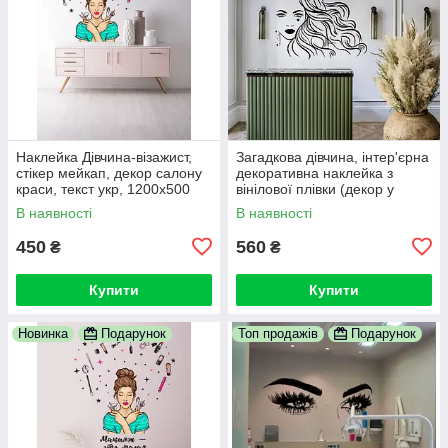
Наклейка Дівчина-візажист,
Загадкова дівчина, інтер'єрна
стікер мейкап, декор салону
декоративна наклейка з
краси, текст укр, 1200х500
вінілової плівки (декор у
мм
перукарню)
В наявності
В наявності
450
560
₴
₴
Купити
Купити
Новинка
Подарунок
Топ продажів
Подарунок