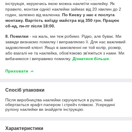
інструкція, керуючись якою можна наклеїти наклейку. Як
правило, монтаж однієї наклейки займає від 20 хвилин до 2
годин, залежно від малюнка.
По Києву у нас є послуга
монтажу. Вартість виїзду майстра від 350 грн. Працює
сб-нд, пн-пт після 18:00.
8. Помилки
- на жаль, ми теж робимо. Рідко, але буває. Ми
завжди визнаємо помилку і виправляємо її. Для нас важливий
задоволений клієнт. Якщо в замовленні не той колір, розмір,
або взагалі не та наклейка, обов'язково зв'яжіться з нами. Ми
вибачимося і виправимо помилку.
Дізнатися більше
.
Приховати
Спосіб упаковки
Після виробництва наклейки скручуються в рулон, який
обертається крафт-папером і стрейч плівкою. Усередині
рулону наклейки ви знайдете інструкцію.
Характеристики