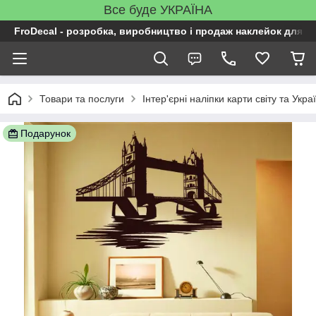
Все буде УКРАЇНА
FroDecal - розробка, виробництво і продаж наклейок для ін
Товари та послуги
Інтер'єрні наліпки карти світу та Укра
Подарунок