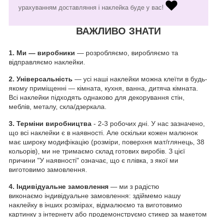
урахуванням доставляння і наклейка буде у вас!
ВАЖЛИВО ЗНАТИ
1.
Ми — виробники
— розробляємо, виробляємо та
відправляємо наклейки.
2. Універсальність
— усі наші наклейки можна клеїти в будь-
якому приміщенні — кімната, кухня, ванна, дитяча кімната.
Всі наклейки підходять однаково для декорування стін,
меблів, металу, скла/дзеркала.
3. Терміни виробництва
- 2-3 робочих дні. У нас зазначено,
що всі наклейки є в наявності. Але оскільки кожен малюнок
має широку модифікацію (розміри, поверхня мат/глянець, 38
кольорів), ми не тримаємо склад готових виробів. З цієї
причини "У наявності" означає, що є плівка, з якої ми
виготовимо замовлення.
4. Індивідуальне замовлення
— ми з радістю
виконаємо індивідуальне замовлення: здіймемо нашу
наклейку в інших розмірах, відмалюємо та виготовимо
картинку з інтернету або продемонструємо стикер за макетом