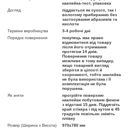
наклейка-тест, упаковка
Догляд
піддається як сухого, так і
вологому прибиранню без
застосування абразивів та
кислоти
Терміни виробництва
3-4 робочі дні
Порядок повернення
покупець має право
відмовитися від товару
після його отримання
протягом 14 днів.
Повернення товару
можливе в тому випадку,
якщо товарний вигляд
зберігся в цілості й
схоронності, тобто наклейка
не була використана і її
комплектація не була
порушена.
Як зняти
прогрійте поверхню
наклейки побутовим феном
з відстані 15 див. Піддягніть
край стікера і під кутом в 45
градусів повільно зніміть
плівку
Розмір (Ширина х Висота)
970х780 мм