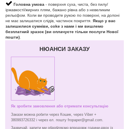
Головна умова
- поверхня суха, чиста, без пилу/
іржавкості/жирних плям, бажано рівна або з невеликим
рельєфом. Коли ви проводите рукою по поверхні, на долоні
не має залишатися слідів, частинок покриття.
Якщо у вас
залишилися сумніви, coke з нами і ми вишлемо
безплатний зразок (ви оплачуєте тільки послуги Нової
пошти)
.
НЮАНСИ ЗАКАЗУ
Як зробити замовлення або отримати консультацію
Закази можна робити через Кошик, через Viber +
380993726332 і через ел. пошту fropaper@gmail.com.
Зазвичай, запити ми обробляємо впродовж години-двох із