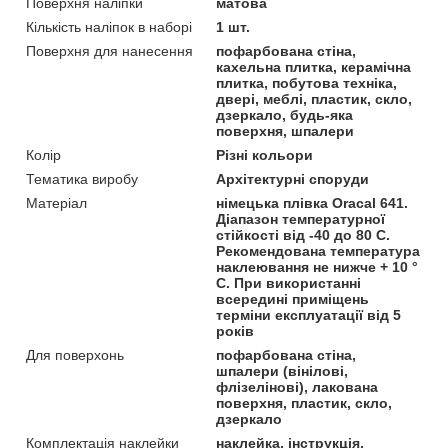
Поверхня наліпки
матова
Кількість наліпок в наборі
1 шт.
Поверхня для нанесення
пофарбована стіна,
кахельна плитка, керамічна
плитка, побутова техніка,
двері, меблі, пластик, скло,
дзеркало, будь-яка
поверхня, шпалери
Колір
Різні кольори
Тематика виробу
Архітектурні споруди
Матеріал
німецька плівка Oracal 641.
Діапазон температурної
стійкості від -40 до 80 С.
Рекомендована температура
наклеювання не нижче + 10 °
С. При використанні
всередині приміщень
терміни експлуатації від 5
років
Для поверхонь
пофарбована стіна,
шпалери (вінілові,
флізелінові), лакована
поверхня, пластик, скло,
дзеркало
Комплектація наклейки
наклейка, інструкція,