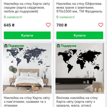
Наклейка на стіну Карта світу
Наклейка на стіну Ейфелева
серцем (карта сердечком,
вежа гранж з завитками,
любов до подорожей)
970х1500 мм, ТМ Фродекаль
В наявності
В наявності
645
700
₴
₴
Купити
Купити
Подарунок
Подарунок
Наклейка на стіну Карта світу
Вінілова наклейка на стіну
з пам'ятками, назвами та з
Карта світу (карта світу з
літаками
оракала, мапа, атлас)