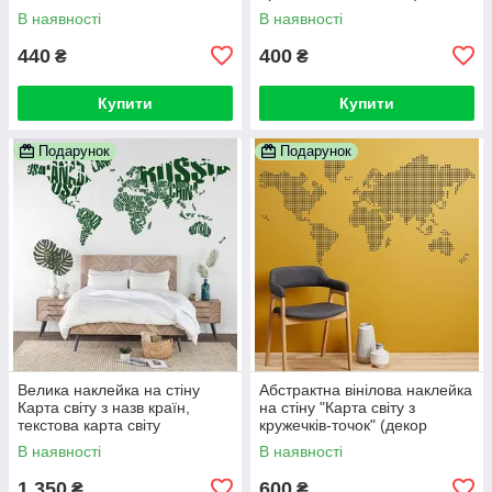
В наявності
В наявності
440
400
₴
₴
Купити
Купити
Подарунок
Подарунок
Велика наклейка на стіну
Абстрактна вінілова наклейка
Карта світу з назв країн,
на стіну "Карта світу з
текстова карта світу
кружечків-точок" (декор
офісу)
В наявності
В наявності
1 350
600
₴
₴