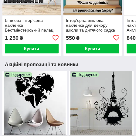
Вінілова інтер'єрна
Інтер'єрна вінілова
Інте
наклейка
наклейка для декору
накл
Вестмінстерський палац
школи та дитячого садка
Англ
(декор стін у кабінеті
"Мотиваційні сходи" без
будк
1 250
550
840
₴
₴
англійської мови, школа
фону 12 шт по 8 см у
лонд
англійської)
висоту
Купити
Купити
Акційні пропозиції та новинки
Подарунок
Подарунок