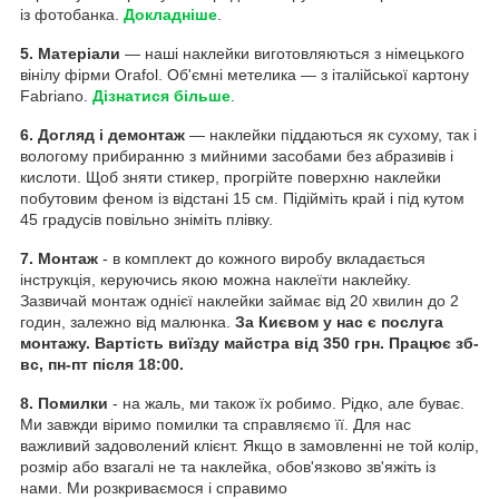
із фотобанка.
Докладніше
.
5. Матеріали
— наші наклейки виготовляються з німецького
вінілу фірми Orafol. Об'ємні метелика — з італійської картону
Fabriano.
Дізнатися більше
.
6. Догляд і демонтаж
— наклейки піддаються як сухому, так і
вологому прибиранню з мийними засобами без абразивів і
кислоти. Щоб зняти стикер, прогрійте поверхню наклейки
побутовим феном із відстані 15 см. Підійміть край і під кутом
45 градусів повільно зніміть плівку.
7. Монтаж
- в комплект до кожного виробу вкладається
інструкція, керуючись якою можна наклеїти наклейку.
Зазвичай монтаж однієї наклейки займає від 20 хвилин до 2
годин, залежно від малюнка.
За Києвом у нас є послуга
монтажу. Вартість виїзду майстра від 350 грн. Працює зб-
вс, пн-пт після 18:00.
8. Помилки
- на жаль, ми також їх робимо. Рідко, але буває.
Ми завжди віримо помилки та справляємо її. Для нас
важливий задоволений клієнт. Якщо в замовленні не той колір,
розмір або взагалі не та наклейка, обов'язково зв'яжіть із
нами. Ми розкриваємося і справимо