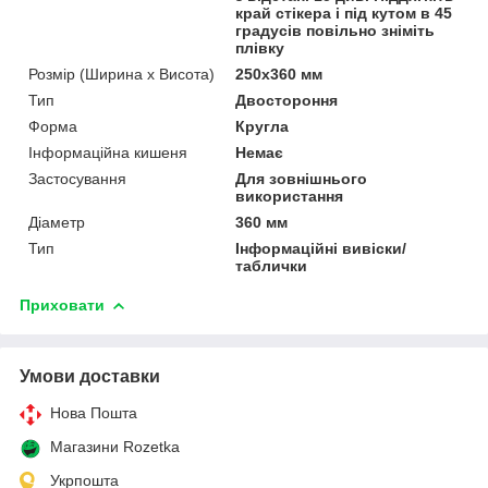
край стікера і під кутом в 45
градусів повільно зніміть
плівку
Розмір (Ширина х Висота)
250х360 мм
Тип
Двостороння
Форма
Кругла
Інформаційна кишеня
Немає
Застосування
Для зовнішнього
використання
Діаметр
360 мм
Тип
Інформаційні вивіски/
таблички
Приховати
Умови доставки
Нова Пошта
Магазини Rozetka
Укрпошта