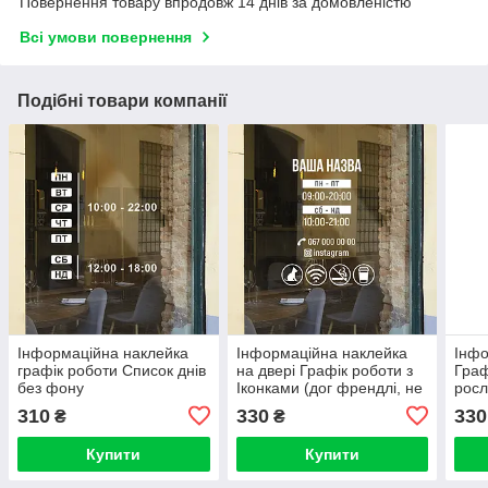
Повернення товару впродовж 14 днів за домовленістю
Всі умови повернення
Подібні товари компанії
Інформаційна наклейка
Інформаційна наклейка
Інфо
графік роботи Список днів
на двері Графік роботи з
Граф
без фону
Іконками (дог френдлі, не
рос
палити)
310
330
330
₴
₴
Купити
Купити