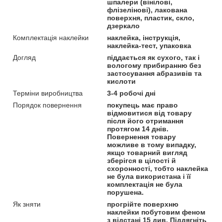
шпалери (вінілові,
флізелінові), лакована
поверхня, пластик, скло,
дзеркало
Комплектація наклейки
наклейка, інструкція,
наклейка-тест, упаковка
Догляд
піддається як сухого, так і
вологому прибиранню без
застосування абразивів та
кислоти
Терміни виробництва
3-4 робочі дні
Порядок повернення
покупець має право
відмовитися від товару
після його отримання
протягом 14 днів.
Повернення товару
можливе в тому випадку,
якщо товарний вигляд
зберігся в цілості й
схоронності, тобто наклейка
не була використана і її
комплектація не була
порушена.
Як зняти
прогрійте поверхню
наклейки побутовим феном
з відстані 15 див. Піддягніть