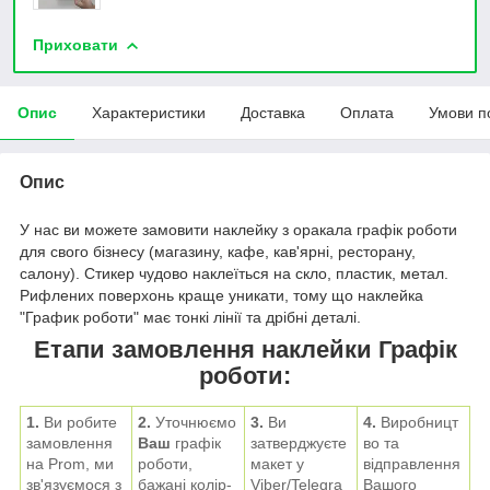
Приховати
Опис
Характеристики
Доставка
Оплата
Умови п
Опис
У нас ви можете замовити наклейку з оракала графік роботи
для свого бізнесу (магазину, кафе, кав'ярні, ресторану,
салону). Стикер чудово наклеїться на скло, пластик, метал.
Рифлених поверхонь краще уникати, тому що наклейка
"График роботи" має тонкі лінії та дрібні деталі.
Етапи замовлення наклейки Графік
роботи:
1.
Ви робите
2.
Уточнюємо
3.
Ви
4.
Виробницт
замовлення
Ваш
графік
затверджуєте
во та
на Prom, ми
роботи,
макет у
відправлення
зв'язуємося з
бажані колір-
Viber/
Telegra
Вашого