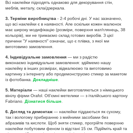
Всі наклейки підходять однаково для декорування стін,
меблів, металу, скла/дзеркала.
3. Терміни виробництва
- 2-4 робочі дні. У нас зазначено,
що всі наклейки є в наявності. Але оскільки кожен малюнок
має широку модифікацію (розміри, поверхня мат/глянець, 38
кольорів), ми не тримаємо склад готових виробів. З цієї
причини "У наявності" означає, що є плівка, з якої ми
виготовимо замовлення.
4. Індивідуальне замовлення
— ми з радістю
виконаємо індивідуальне замовлення: здіймемо нашу
наклейку в інших розмірах, відмалюємо та виготовимо
картинку з інтернету або продемонструємо стикер за макетом
із фотобанка.
Докладніше
.
5. Матеріали
— наші наклейки виготовляються з німецького
вінілу фірми Orafol. Об'ємні метелики — з італійського картону
Fabriano.
Дізнатися більше
.
6. Догляд та демонтаж
— наклейки піддаються як сухому,
так і вологому прибиранню з мийними засобами без
абразивів та кислоти. Щоб зняти стикер, прогрійте поверхню
наклейки побутовим феном із відстані 15 см. Підійміть край та