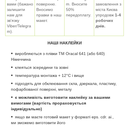
вами (бажано
поверхню.
m
. Вносите
замовлення з
залишити
Вносимо
50%
міста Києва
нам для
правки в наш
передоплату.
упродовж
1-4
зв'язку
макет.
робочих
Viber/
Telegra
днів.
m
).
НАШІ НАКЛЕЙКИ
виробляються з плівки ТМ Oracal 641 (або 640)
Німеччина
клеяться зсередини та зовні
температура монтажа + 12°C і вище
підходять для обклеювання скла, дзеркала, пластику,
пофарбованої поверхні, металу
є можливість виготовити наклейку за вашими
вимогами (вартість прораховується
індивідуально)
якщо ви маєте готовий макет у форматі eps. cdr. ai.,
ми зможемо виготовити його