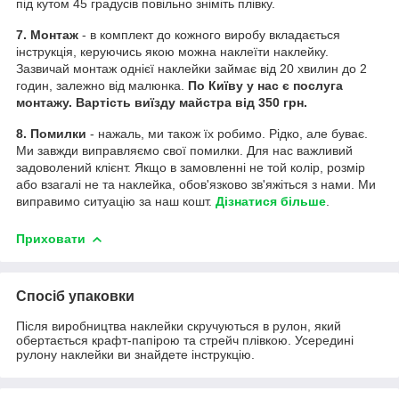
під кутом 45 градусів повільно зніміть плівку.
7. Монтаж
- в комплект до кожного виробу вкладається
інструкція, керуючись якою можна наклеїти наклейку.
Зазвичай монтаж однієї наклейки займає від 20 хвилин до 2
годин, залежно від малюнка.
По Київу у нас є послуга
монтажу. Вартість виїзду майстра від 350 грн.
8. Помилки
- нажаль, ми також їх робимо. Рідко, але буває.
Ми завжди виправляємо свої помилки. Для нас важливий
задоволений клієнт. Якщо в замовленні не той колір, розмір
або взагалі не та наклейка, обов'язково зв'яжіться з нами. Ми
виправимо ситуацію за наш кошт.
Дізнатися більше
.
Приховати
Спосіб упаковки
Після виробництва наклейки скручуються в рулон, який
обертається крафт-папірою та стрейч плівкою. Усередині
рулону наклейки ви знайдете інструкцію.