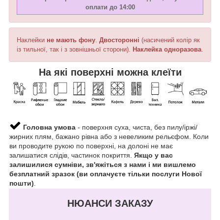
оплати до 14:00
Наклейки
не мають фону
.
Двосторонні
(насичений колір як
із тильної, так і з зовнішньої сторони).
Наклейка
одноразова
.
На які поверхні можна клеїти
Головна умова
- поверхня суха, чиста, без пилу/іржі/
жирних плям, бажано рівна або з невеликим рельєфом. Коли
ви проводите рукою по поверхні, на долоні не має
залишатися слідів, частинок покриття.
Якщо у вас
залишилися сумніви, зв'яжіться з нами і ми вишлемо
безплатний зразок (ви оплачуєте тільки послуги Нової
пошти)
.
НЮАНСИ ЗАКАЗУ