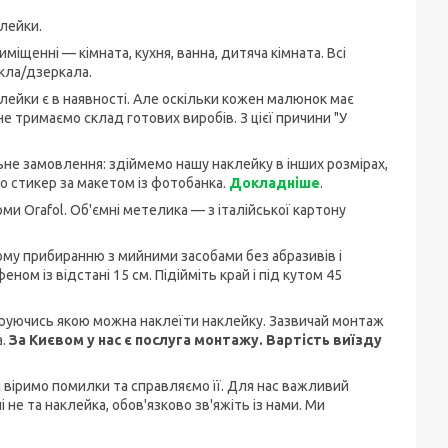
лейки.
міщенні — кімната, кухня, ванна, дитяча кімната. Всі
скла/дзеркала.
аклейки є в наявності. Але оскільки кожен малюнок має
е тримаємо склад готових виробів. З цієї причини "У
не замовлення: здіймемо нашу наклейку в інших розмірах,
 стикер за макетом із фотобанка.
Докладніше
.
ми Orafol. Об'ємні метелика — з італійської картону
ому прибиранню з мийними засобами без абразивів і
ом із відстані 15 см. Підійміть край і під кутом 45
керуючись якою можна наклеїти наклейку. Зазвичай монтаж
а.
За Києвом у нас є послуга монтажу. Вартість виїзду
ди віримо помилки та справляємо її. Для нас важливий
 не та наклейка, обов'язково зв'яжіть із нами. Ми