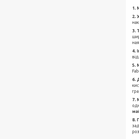
1.
2. 
нак
3.
шир
ная
4.
від
5.
Fab
6.
кис
гра
7.
одн
май
8.
зад
роз