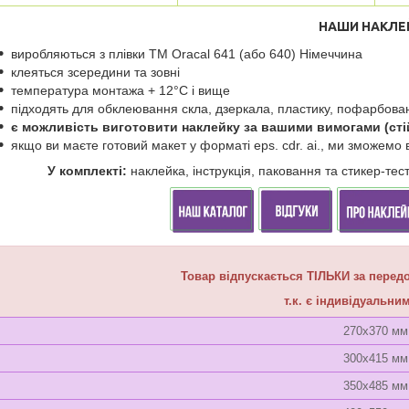
НАШИ НАКЛЕ
виробляються з плівки ТМ Oracal 641 (або 640) Німеччина
клеяться зсередини та зовні
температура монтажа + 12°C і вище
підходять для обклеювання скла, дзеркала, пластику, пофарбован
є можливість виготовити наклейку за вашими вимогами (сті
якщо ви маєте готовий макет у форматі eps. cdr. ai., ми зможемо 
У комплекті:
наклейка, інструкція, паковання та стикер-те
Товар відпускається ТІЛЬКИ за передо
т.к. є індивідуальн
270х370 мм
300х415 мм
350х485 мм