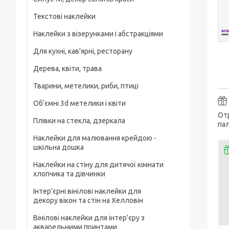
Текстові наклейки
Наклейки з візерунками і абстракціями
Для кухні, кав'ярні, ресторану
Дерева, квіти, трава
Тварини, метелики, риби, птиці
Об'ємні 3d метелики і квіти
Отр
Плівки на стекла, дзеркала
па
Наклейки для малювання крейдою -
шкільна дошка
Наклейки на стіну для дитячої кімнати
хлопчика та дівчинки
Інтер'єрні вінілові наклейки для
декору вікон та стін на Хелловін
Вінілові наклейки для інтер'єру з
акварельними принтами