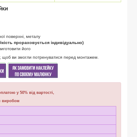
ЙКИ
ої поверхні, металу
йкість прораховується індивідуально)
виготовити його
ст, щоб ви змогли потренуватися перед монтажем.
платою у 50% від вартості,
им виробом