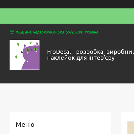
Київ, вул. Червоноткацька, 59/2, Київ, Україна
FroDecal - розробка, виробни
наклейок для інтер'єру