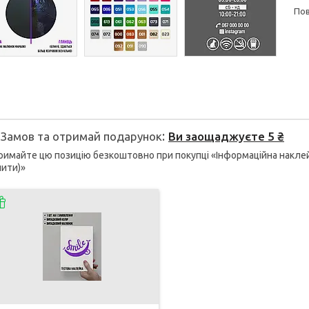
п
Замов та отримай подарунок
Ви заощаджуєте 5 ₴
имайте цю позицію безкоштовно при покупці «Інформаційна наклейка
лити)»