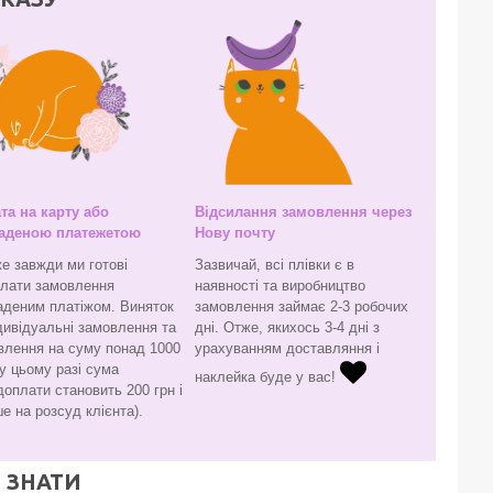
та на карту або
Відсилання замовлення через
аденою платежетою
Нову почту
е завжди ми готові
Зазвичай, всі плівки є в
слати замовлення
наявності та виробництво
аденим платіжом. Виняток
замовлення займає 2-3 робочих
дивідуальні замовлення та
дні. Отже, якихось 3-4 дні з
влення на суму понад 1000
урахуванням доставляння і
(у цьому разі сума
наклейка буде у вас!
оплати становить 200 грн і
е на розсуд клієнта).
 ЗНАТИ