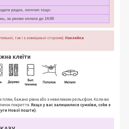
додати рядок, логотип тощо.
нь, за умови оплати до 14:00
тильної, так і з зовнішньої сторони).
Наклейка
ожна клеїти
их плям, бажано рівна або з невеликим рельєфом. Коли ви
стинок покриття.
Якщо у вас залишилися сумніви, coke з
луги Нової пошти)
.
КАЗУ