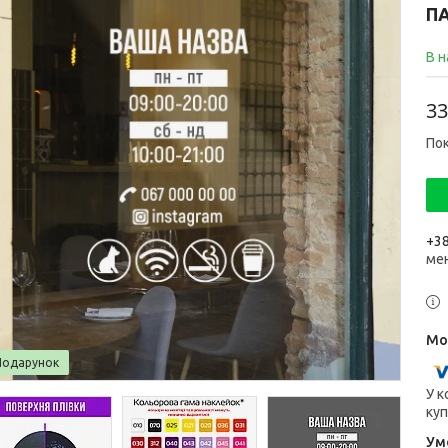
П
В н
33
Пок
+38
ме
Подарунок
У к
куп