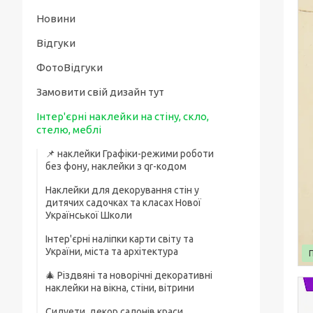
Новини
Відгуки
ФотоВідгуки
Замовити свій дизайн тут
Інтер'єрні наклейки на стіну, скло,
стелю, меблі
📌 наклейки Графіки-режими роботи
без фону, наклейки з qr-кодом
Наклейки для декорування стін у
дитячих садочках та класах Нової
Української Школи
Інтер'єрні наліпки карти світу та
України, міста та архітектура
🎄 Різдвяні та новорічні декоративні
наклейки на вікна, стіни, вітрини
Силуети, декор салонів краси