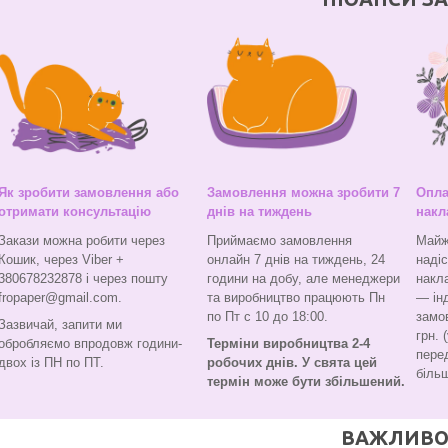
Як зробити замовлення або
Замовлення можна зробити 7
Опла
отримати консультацію
днів на тиждень
накл
Закази можна робити через
Приймаємо замовлення
Майж
Кошик, через Viber +
онлайн 7 днів на тиждень, 24
наді
380678232878 і через пошту
години на добу, але менеджери
накл
fropaper@gmail.com.
та виробництво працюють Пн
— ін
по Пт с 10 до 18:00.
замо
Зазвичай, запити ми
грн. 
обробляємо впродовж години-
Терміни виробництва 2-4
перед
двох із ПН по ПТ.
робочих днів. У свята цей
більш
термін може бути збільшений.
ВАЖЛИВО