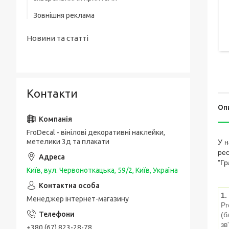
Зовнішня реклама
Новини та статті
Контакти
Оп
FroDecal - вінілові декоративні наклейки,
метелики 3д та плакати
У н
рес
"Гр
Київ, вул. Червоноткацька, 59/2, Київ, Україна
1.
Менеджер інтернет-магазину
Pr
(б
зв
+380 (67) 823-28-78