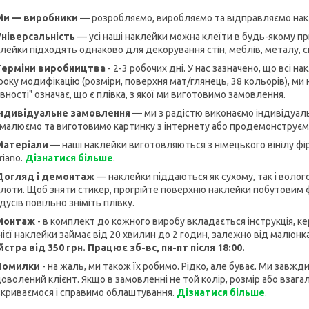
Ми — виробники
— розробляємо, виробляємо та відправляємо нак
Універсальність
— усі наші наклейки можна клеїти в будь-якому при
лейки підходять однаково для декорування стін, меблів, металу, 
 Терміни виробництва
- 2-3 робочих дні. У нас зазначено, що всі н
оку модифікацію (розміри, поверхня мат/глянець, 38 кольорів), ми н
вності" означає, що є плівка, з якої ми виготовимо замовлення.
 Індивідуальне замовлення
— ми з радістю виконаємо індивідуаль
малюємо та виготовимо картинку з інтернету або продемонструємо
 Матеріали
— наші наклейки виготовляються з німецького вінілу фір
riano.
Дізнатися більше
.
 Догляд і демонтаж
— наклейки піддаються як сухому, так і волог
лоти. Щоб зняти стикер, прогрійте поверхню наклейки побутовим фен
дусів повільно зніміть плівку.
 Монтаж
- в комплект до кожного виробу вкладається інструкція, 
ієї наклейки займає від 20 хвилин до 2 годин, залежно від малюнк
стра від 350 грн. Працює зб-вс, пн-пт після 18:00.
 Помилки
- на жаль, ми також їх робимо. Рідко, але буває. Ми завж
оволений клієнт. Якщо в замовленні не той колір, розмір або взагалі
криваємося і справимо облаштування.
Дізнатися більше
.