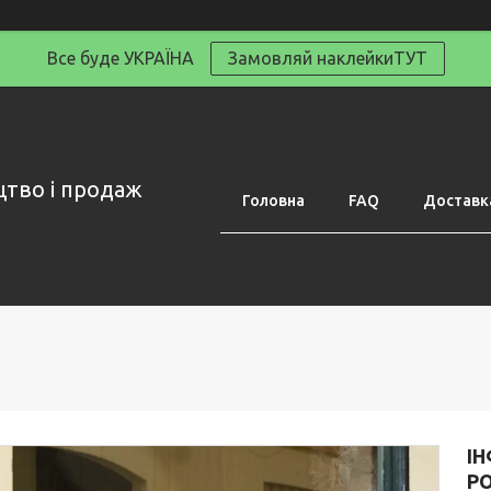
Все буде УКРАЇНА
Замовляй наклейкиТУТ
цтво і продаж
Головна
FAQ
Доставка
ІН
РО