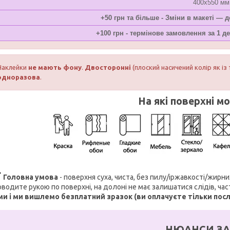
400х550 мм
+50 грн та більше - Зміни в макеті — 
+100 грн - термінове замовлення за 1 де
Наклейки
не мають фону
.
Двосторонні
(плоский насичений колір як із 
одноразова
.
На які поверхні м
Головна умова
- поверхня суха, чиста, без пилу/іржавкості/жирн
водите рукою по поверхні, на долоні не має залишатися слідів, ча
ми і ми вишлемо безплатний зразок (ви оплачуєте тільки пос
НЮАНСИ ЗА