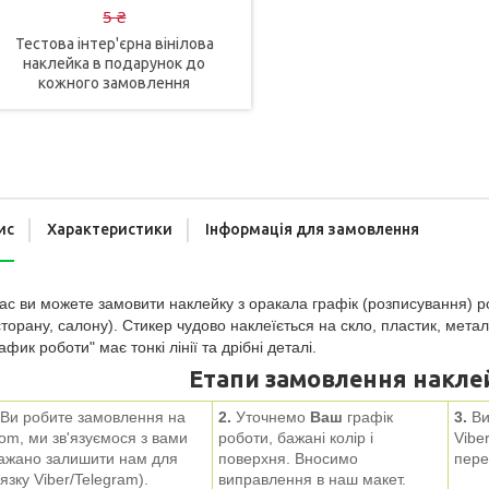
5 ₴
Тестова інтер'єрна вінілова
наклейка в подарунок до
кожного замовлення
ис
Характеристики
Інформація для замовлення
ас ви можете замовити наклейку з оракала графік (розписування) роб
торану, салону). Стикер чудово наклеїється на скло, пластик, мет
афик роботи" має тонкі лінії та дрібні деталі.
Етапи замовлення наклей
Ви робите замовлення на
2.
Уточнемо
Ваш
графік
3.
Ви
om, ми зв'язуємося з вами
роботи, бажані колір і
Viber
ажано залишити нам для
поверхня. Вносимо
пере
'язку Viber/
Telegram
).
виправлення в наш макет.