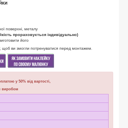
ЙКИ
ої поверхні, металу
йкість прораховується індивідуально)
виготовити його
ст, щоб ви змогли потренуватися перед монтажем.
платою у 50% від вартості,
им виробом