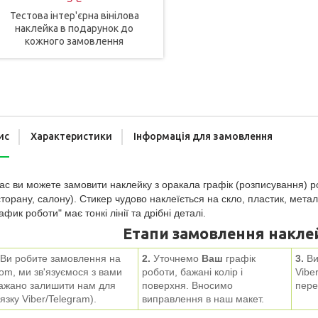
Тестова інтер'єрна вінілова
наклейка в подарунок до
кожного замовлення
ис
Характеристики
Інформація для замовлення
ас ви можете замовити наклейку з оракала графік (розписування) роб
торану, салону). Стикер чудово наклеїється на скло, пластик, мет
афик роботи" має тонкі лінії та дрібні деталі.
Етапи замовлення наклей
Ви робите замовлення на
2.
Уточнемо
Ваш
графік
3.
Ви
om, ми зв'язуємося з вами
роботи, бажані колір і
Viber
ажано залишити нам для
поверхня. Вносимо
пере
'язку Viber/
Telegram
).
виправлення в наш макет.