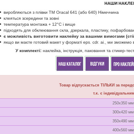
НАШИ НАКЛЕ
виробляються з плівки ТМ Oracal 641 (або 640) Німеччина
клеяться зсередини та зовні
температура монтажа + 12°C і вище
підходять для обклеювання скла, дзеркала, пластику, пофарбован
є можливість виготовити наклейку за вашими вимогами (сті
якщо ви маєте готовий макет у форматі eps. cdr. ai., ми зможемо 
У комплекті:
наклейка, інструкція, паковання та стикер-те
Товар відпускається ТІЛЬКИ за передо
т.к. є індивідуальн
250х350 мм
300х420 мм
350х490 мм
400х560 мм