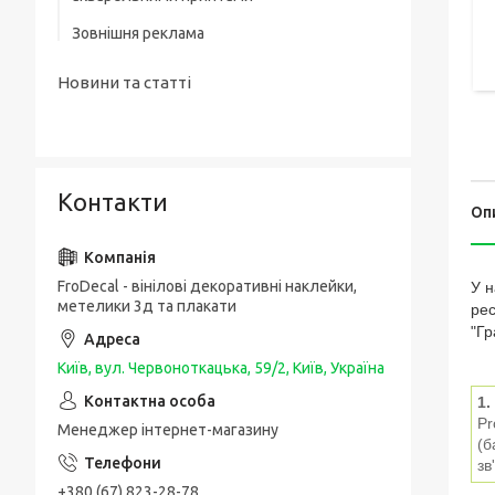
Зовнішня реклама
Новини та статті
Контакти
Оп
FroDecal - вінілові декоративні наклейки,
У н
метелики 3д та плакати
рес
"Гр
Київ, вул. Червоноткацька, 59/2, Київ, Україна
1.
Pr
Менеджер інтернет-магазину
(б
зв
+380 (67) 823-28-78