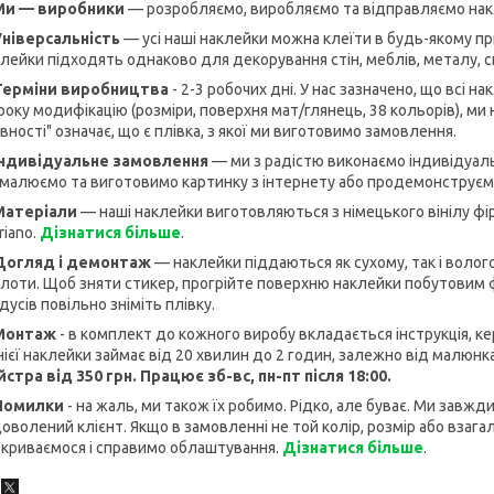
Ми — виробники
— розробляємо, виробляємо та відправляємо нак
Універсальність
— усі наші наклейки можна клеїти в будь-якому при
лейки підходять однаково для декорування стін, меблів, металу, 
 Терміни виробництва
- 2-3 робочих дні. У нас зазначено, що всі н
оку модифікацію (розміри, поверхня мат/глянець, 38 кольорів), ми н
вності" означає, що є плівка, з якої ми виготовимо замовлення.
 Індивідуальне замовлення
— ми з радістю виконаємо індивідуаль
малюємо та виготовимо картинку з інтернету або продемонструємо
 Матеріали
— наші наклейки виготовляються з німецького вінілу фір
riano.
Дізнатися більше
.
 Догляд і демонтаж
— наклейки піддаються як сухому, так і волог
лоти. Щоб зняти стикер, прогрійте поверхню наклейки побутовим фен
дусів повільно зніміть плівку.
 Монтаж
- в комплект до кожного виробу вкладається інструкція, 
ієї наклейки займає від 20 хвилин до 2 годин, залежно від малюнк
стра від 350 грн. Працює зб-вс, пн-пт після 18:00.
 Помилки
- на жаль, ми також їх робимо. Рідко, але буває. Ми завж
оволений клієнт. Якщо в замовленні не той колір, розмір або взагалі
криваємося і справимо облаштування.
Дізнатися більше
.