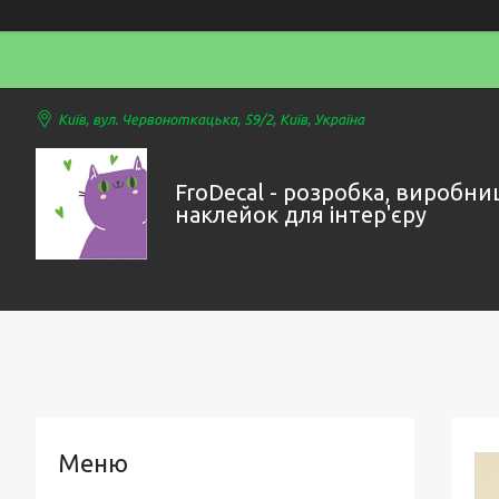
Київ, вул. Червоноткацька, 59/2, Київ, Україна
FroDecal - розробка, виробни
наклейок для інтер'єру