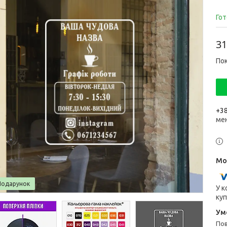
Гот
31
Пок
+38
ме
Подарунок
У к
куп
п