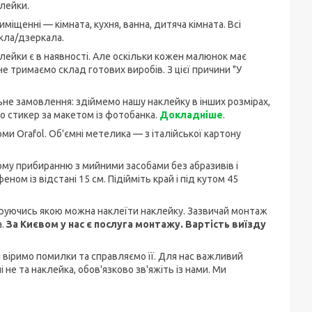
лейки.
міщенні — кімната, кухня, ванна, дитяча кімната. Всі
скла/дзеркала.
аклейки є в наявності. Але оскільки кожен малюнок має
е тримаємо склад готових виробів. З цієї причини "У
не замовлення: здіймемо нашу наклейку в інших розмірах,
 стикер за макетом із фотобанка.
Докладніше
.
ми Orafol. Об'ємні метелика — з італійської картону
ому прибиранню з мийними засобами без абразивів і
ом із відстані 15 см. Підійміть край і під кутом 45
керуючись якою можна наклеїти наклейку. Зазвичай монтаж
а.
За Києвом у нас є послуга монтажу. Вартість виїзду
ди віримо помилки та справляємо її. Для нас важливий
 не та наклейка, обов'язково зв'яжіть із нами. Ми