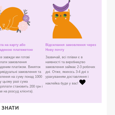
та на карту або
Відсилання замовлення через
аденою платежетою
Нову почту
е завжди ми готові
Зазвичай, всі плівки є в
слати замовлення
наявності та виробництво
аденим платіжом. Виняток
замовлення займає 2-3 робочих
дивідуальні замовлення та
дні. Отже, якихось 3-4 дні з
влення на суму понад 1000
урахуванням доставляння і
(у цьому разі сума
наклейка буде у вас!
оплати становить 200 грн і
е на розсуд клієнта).
 ЗНАТИ