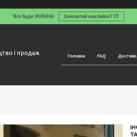
Все буде УКРАЇНА
Замовляй наклейкиТУТ
цтво і продаж
Головна
FAQ
Доставка
І
Т