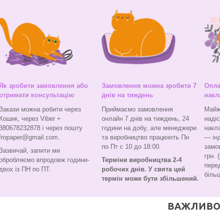
Як зробити замовлення або
Замовлення можна зробити 7
Опла
отримати консультацію
днів на тиждень
накл
Закази можна робити через
Приймаємо замовлення
Майж
Кошик, через Viber +
онлайн 7 днів на тиждень, 24
наді
380678232878 і через пошту
години на добу, але менеджери
накл
fropaper@gmail.com.
та виробництво працюють Пн
— ін
по Пт с 10 до 18:00.
замо
Зазвичай, запити ми
грн. 
обробляємо впродовж години-
Терміни виробництва 2-4
перед
двох із ПН по ПТ.
робочих днів. У свята цей
більш
термін може бути збільшений.
ВАЖЛИВО