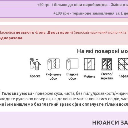
+50 грн і більше до ціни виробництва - Зміни в
+100 грн - термінове замовлення за 1 де
Наклейки
не мають фону
.
Двосторонні
(плоский насичений колір як із 
одноразова
.
На які поверхні м
Головна умова
- поверхня суха, чиста, без пилу/іржавкості/жирн
водите рукою по поверхні, на долоні не має залишатися слідів, ча
ми і ми вишлемо безплатний зразок (ви оплачуєте тільки пос
НЮАНСИ ЗА