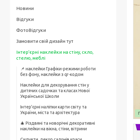
Новини
Відгуки
ФотоВідгуки
Замовити свій дизайн тут
Інтер'єрні наклейки на стіну, скло,
стелю, меблі
📌 наклейки Графіки-режими роботи
без фону, наклейки з qr-кодом
Наклейки для декорування стін у
дитячих садочках та класах Нової
Української Школи
Інтер'єрні наліпки карти світу та
України, міста та архітектура
🎄 Різдвяні та новорічні декоративні
наклейки на вікна, стіни, вітрини
Силуети, декор салонів краси