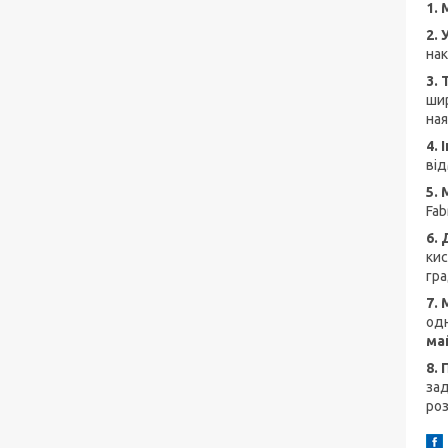
1.
2. 
нак
3.
шир
ная
4.
від
5.
Fab
6.
кис
гра
7.
одн
май
8.
зад
роз