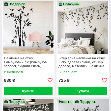
Подарунок
Подарунок
Наклейка на стіну
Інтер'єрна наклейка на стіну
Бамбуковий ліс (бамбукові
Гілки дерева (ліани, стикер
зарослі, східний стиль,
дерево, метелики, наклейка
бамбук, велика наклейка на
гілочки дерева з листям)
В наявності
В наявності
стіну)
830
725
₴
₴
Купити
Купити
Подарунок
Новинка
Подарунок