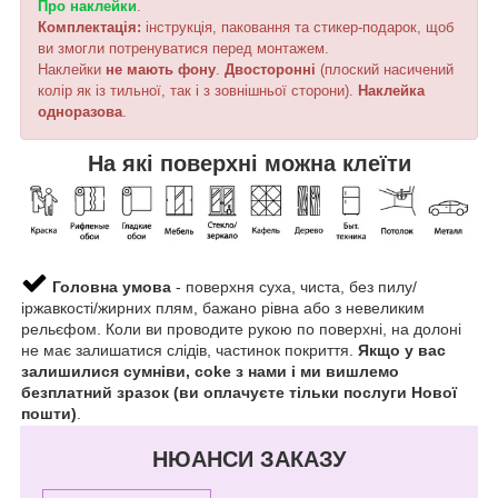
Про наклейки
.
Комплектація:
інструкція, паковання та стикер-подарок, щоб
ви змогли потренуватися перед монтажем.
Наклейки
не мають фону
.
Двосторонні
(плоский насичений
колір як із тильної, так і з зовнішньої сторони).
Наклейка
одноразова
.
На які поверхні можна клеїти
Головна умова
- поверхня суха, чиста, без пилу/
іржавкості/жирних плям, бажано рівна або з невеликим
рельєфом. Коли ви проводите рукою по поверхні, на долоні
не має залишатися слідів, частинок покриття.
Якщо у вас
залишилися сумніви, coke з нами і ми вишлемо
безплатний зразок (ви оплачуєте тільки послуги Нової
пошти)
.
НЮАНСИ ЗАКАЗУ