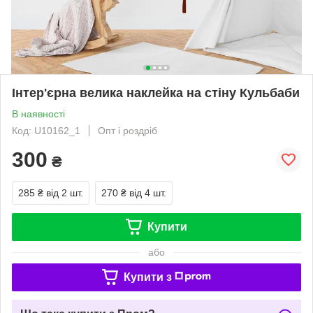
Інтер'єрна велика наклейка на стіну Кульбаби
В наявності
Код: U10162_1
Опт і роздріб
300
₴
285 ₴
від 2 шт.
270 ₴
від 4 шт.
Купити
або
Купити з