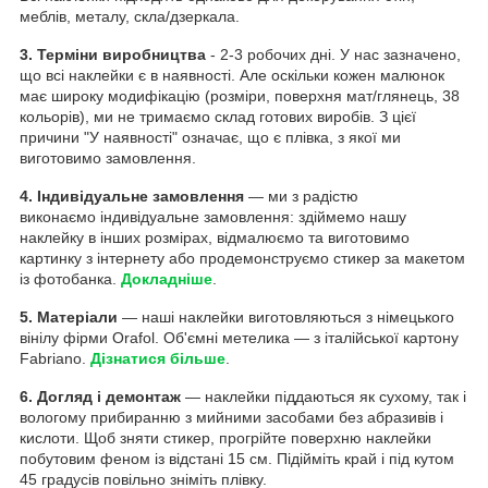
меблів, металу, скла/дзеркала.
3. Терміни виробництва
- 2-3 робочих дні. У нас зазначено,
що всі наклейки є в наявності. Але оскільки кожен малюнок
має широку модифікацію (розміри, поверхня мат/глянець, 38
кольорів), ми не тримаємо склад готових виробів. З цієї
причини "У наявності" означає, що є плівка, з якої ми
виготовимо замовлення.
4. Індивідуальне замовлення
— ми з радістю
виконаємо індивідуальне замовлення: здіймемо нашу
наклейку в інших розмірах, відмалюємо та виготовимо
картинку з інтернету або продемонструємо стикер за макетом
із фотобанка.
Докладніше
.
5. Матеріали
— наші наклейки виготовляються з німецького
вінілу фірми Orafol. Об'ємні метелика — з італійської картону
Fabriano.
Дізнатися більше
.
6. Догляд і демонтаж
— наклейки піддаються як сухому, так і
вологому прибиранню з мийними засобами без абразивів і
кислоти. Щоб зняти стикер, прогрійте поверхню наклейки
побутовим феном із відстані 15 см. Підійміть край і під кутом
45 градусів повільно зніміть плівку.