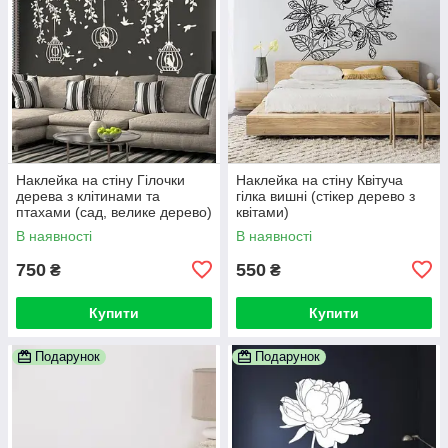
Наклейка на стіну Гілочки
Наклейка на стіну Квітуча
дерева з клітинами та
гілка вишні (стікер дерево з
птахами (сад, велике дерево)
квітами)
В наявності
В наявності
750
550
₴
₴
Купити
Купити
Подарунок
Подарунок