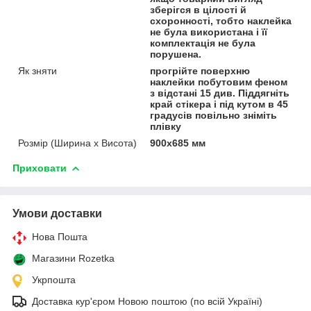
зберігся в цілості й
схоронності, тобто наклейка
не була використана і її
комплектація не була
порушена.
Як зняти
прогрійте поверхню
наклейки побутовим феном
з відстані 15 див. Піддягніть
край стікера і під кутом в 45
градусів повільно зніміть
плівку
Розмір (Ширина х Висота)
900х685 мм
Приховати
Умови доставки
Нова Пошта
Магазини Rozetka
Укрпошта
Доставка кур'єром Новою поштою (по всій Україні)