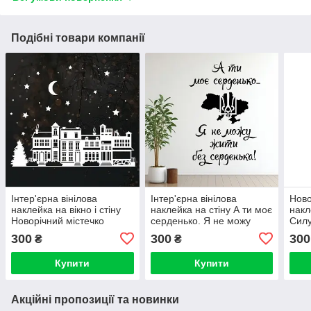
Подібні товари компанії
Інтер'єрна вінілова
Інтер'єрна вінілова
Ново
наклейка на вікно і стіну
наклейка на стіну А ти моє
накл
Новорічний містечко
серденько. Я не можу
Силу
(будиночки, зірки, біла
жити без серденька!
міст
300
300
300
₴
₴
наклейка)
сніж
Купити
Купити
Акційні пропозиції та новинки