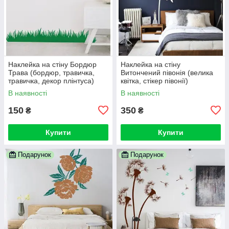
Наклейка на стіну Бордюр
Наклейка на стіну
Трава (бордюр, травичка,
Витончений півонія (велика
травичка, декор плінтуса)
квітка, стікер півонії)
В наявності
В наявності
150
350
₴
₴
Купити
Купити
Подарунок
Подарунок