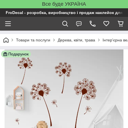
Все буде УКРАЇНА
FroDecal - розробка, виробництво і продаж наклейок для ін
Товари та послуги
Дерева, квіти, трава
Інтер'єрна в
Подарунок