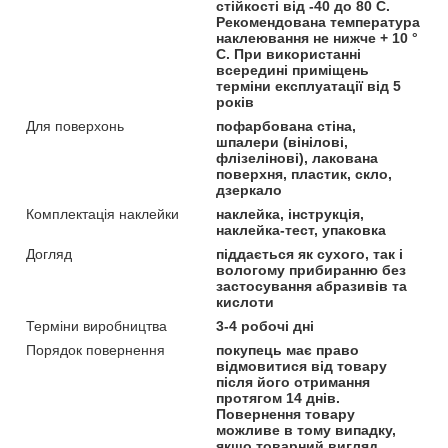
стійкості від -40 до 80 С.
Рекомендована температура
наклеювання не нижче + 10 °
С. При використанні
всередині приміщень
терміни експлуатації від 5
років
Для поверхонь
пофарбована стіна,
шпалери (вінілові,
флізелінові), лакована
поверхня, пластик, скло,
дзеркало
Комплектація наклейки
наклейка, інструкція,
наклейка-тест, упаковка
Догляд
піддається як сухого, так і
вологому прибиранню без
застосування абразивів та
кислоти
Терміни виробництва
3-4 робочі дні
Порядок повернення
покупець має право
відмовитися від товару
після його отримання
протягом 14 днів.
Повернення товару
можливе в тому випадку,
якщо товарний вигляд