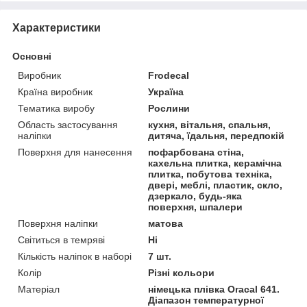
Характеристики
Основні
Виробник
Frodecal
Країна виробник
Україна
Тематика виробу
Рослини
Область застосування
кухня, вітальня, спальня,
наліпки
дитяча, їдальня, передпокій
Поверхня для нанесення
пофарбована стіна,
кахельна плитка, керамічна
плитка, побутова техніка,
двері, меблі, пластик, скло,
дзеркало, будь-яка
поверхня, шпалери
Поверхня наліпки
матова
Світиться в темряві
Ні
Кількість наліпок в наборі
7 шт.
Колір
Різні кольори
Матеріал
німецька плівка Oracal 641.
Діапазон температурної