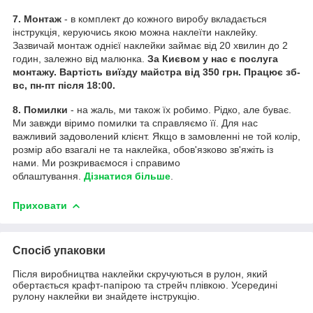
7. Монтаж
- в комплект до кожного виробу вкладається
інструкція, керуючись якою можна наклеїти наклейку.
Зазвичай монтаж однієї наклейки займає від 20 хвилин до 2
годин, залежно від малюнка.
За Києвом у нас є послуга
монтажу. Вартість виїзду майстра від 350 грн. Працює зб-
вс, пн-пт після 18:00.
8. Помилки
- на жаль, ми також їх робимо. Рідко, але буває.
Ми завжди віримо помилки та справляємо її. Для нас
важливий задоволений клієнт. Якщо в замовленні не той колір,
розмір або взагалі не та наклейка, обов'язково зв'яжіть із
нами. Ми розкриваємося і справимо
облаштування.
Дізнатися більше
.
Приховати
Спосіб упаковки
Після виробництва наклейки скручуються в рулон, який
обертається крафт-папірою та стрейч плівкою. Усередині
рулону наклейки ви знайдете інструкцію.