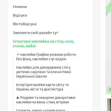
Новини
Відгуки
ФотоВідгуки
Замовити свій дизайн тут
Інтер'єрні наклейки на стіну, скло,
стелю, меблі
📌 наклейки Графіки-режими роботи
без фону, наклейки з qr-кодом
Наклейки для декорування стін у
дитячих садочках та класах Нової
Української Школи
Інтер'єрні наліпки карти світу та
України, міста та архітектура
🎄 Різдвяні та новорічні декоративні
наклейки на вікна, стіни, вітрини
Силуети, декор салонів краси