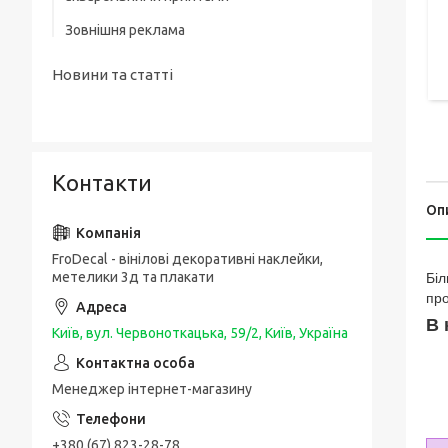
Зовнішня реклама
Новини та статті
Контакти
Оп
FroDecal - вінілові декоративні наклейки,
метелики 3д та плакати
Біл
про
В 
Київ, вул. Червоноткацька, 59/2, Київ, Україна
Менеджер інтернет-магазину
+380 (67) 823-28-78