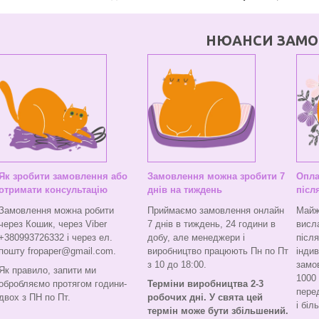
НЮАНСИ ЗАМО
Як зробити замовлення або
Замовлення можна зробити 7
Опла
отримати консультацію
днів на тиждень
післ
Замовлення можна робити
Приймаємо замовлення онлайн
Майж
через Кошик, через Viber
7 днів в тиждень, 24 години в
висл
+380993726332 і через ел.
добу, але менеджери і
післ
пошту fropaper@gmail.com.
виробництво працюють Пн по Пт
індив
з 10 до 18:00.
замо
Як правило, запити ми
1000 
обробляємо протягом години-
Терміни виробництва 2-3
пере
двох з ПН по Пт.
робочих дні. У свята цей
і біл
термін може бути збільшений.