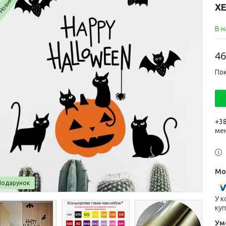
Новинка
Х
В н
46
Пок
+38
ме
Подарунок
У к
куп