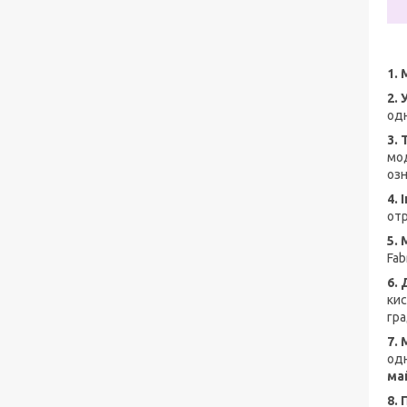
1.
2. 
одн
3.
мод
озн
4.
отр
5.
Fab
6.
кис
гра
7.
одн
май
8.