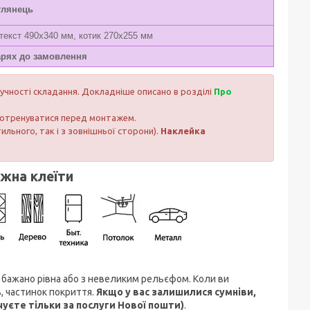
глянець
текст 490х340 мм, котик 270х255 мм
арях до замовлення
ручності складання. Докладніше описано в розділі
Про
 потренуватися перед монтажем.
тильного, так і з зовнішньої сторони).
Наклейка
ожна клеїти
м, бажано рівна або з невеликим рельєфом. Коли ви
, частинок покриття.
Якщо у вас залишилися сумніви,
чуєте тільки за послуги Нової пошти)
.