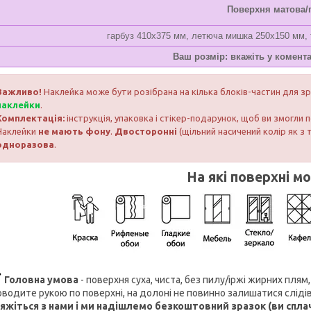
Поверхня матова/
гарбуз 410х375 мм, летюча мишка 250х150 мм, 
Ваш розмір: вкажіть у комент
Важливо!
Наклейка може бути розібрана на кілька блоків-частин для з
наклейки
.
Комплектація:
інструкція, упаковка і стікер-подарунок, щоб ви змогли
Наклейки
не мають фону
.
Двосторонні
(щільний насичений колір як з 
одноразова
.
На які поверхні м
Головна умова
- поверхня суха, чиста, без пилу/іржі жирних пля
водите рукою по поверхні, на долоні не повинно залишатися слідів
'яжіться з нами і ми надішлемо безкоштовний зразок (ви спла