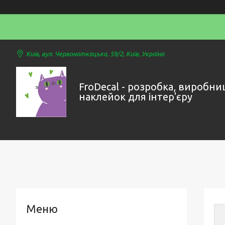
Київ, вул. Червоноткацька, 59/2, Київ, Україна
FroDecal - розробка, виробни
наклейок для інтер'єру