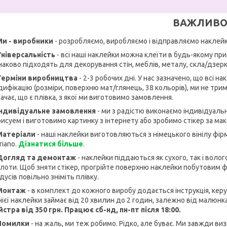
ВАЖЛИВО
Ми - виробники
- розробляємо, виробляємо і відправляємо наклейк
Універсальність
- всі наші наклейки можна клеїти в будь-якому прим
аково підходять для декорування стін, меблів, металу, скла/дзерк
 Терміни виробництва
- 2-3 робочих дні. У нас зазначено, що всі н
ифікацію (розміри, поверхню мат/глянець, 38 кольорів), ми не трима
ачає, що є плівка, з якої ми виготовимо замовлення.
 Індивідуальне замовлення
- ми з радістю виконаємо індивідуаль
исуем і виготовимо картинку з інтернету або зробимо стікер за ма
 Матеріали
- наші наклейки виготовляються з німецького вінілу фірм
riano.
Дізнатися більше
.
 Догляд та демонтаж
- наклейки піддаються як сухого, так і воло
лоти. Щоб зняти стікер, прогрійте поверхню наклейки побутовим фен
дусів повільно зніміть плівку.
 Монтаж
- в комплект до кожного виробу додається інструкція, ке
ієї наклейки займає від 20 хвилин до 2 годин, залежно від малюнк
стра від 350 грн. Працює сб-нд, пн-пт після 18:00.
 Помилки
- на жаль, ми теж робимо. Рідко, але буває. Ми завжди ви