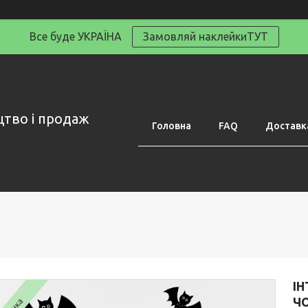
Все буде УКРАЇНА
Замовляй наклейкиТУТ
цтво і продаж
Головна
FAQ
Доставка
ІН
ЧО