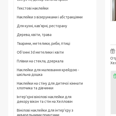
Текстові наклейки
Наклейки з візерунками і абстракціями
Для кухні, кав'ярні, ресторану
Дерева, квіти, трава
Тварини, метелики, риби, птиці
Об'ємні 3d метелики і квіти
Отр
Плівки на стекла, дзеркала
Хел
Наклейки для малювання крейдою -
шкільна дошка
Наклейки на стіну для дитячої кімнати
хлопчика та дівчинки
Інтер'єрні вінілові наклейки для
декору вікон та стін на Хелловін
Вінілові наклейки для інтер'єру з
акварельними принтами