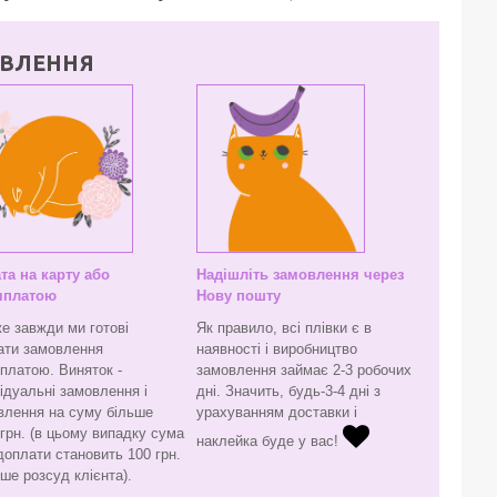
ВЛЕННЯ
та на карту або
Надішліть замовлення через
яплатою
Нову пошту
е завжди ми готові
Як правило, всі плівки є в
ати замовлення
наявності і виробництво
яплатою. Виняток -
замовлення займає 2-3 робочих
ідуальні замовлення і
дні. Значить, будь-3-4 дні з
влення на суму більше
урахуванням доставки і
грн. (в цьому випадку сума
наклейка буде у вас!
доплати становить 100 грн.
ьше розсуд клієнта).