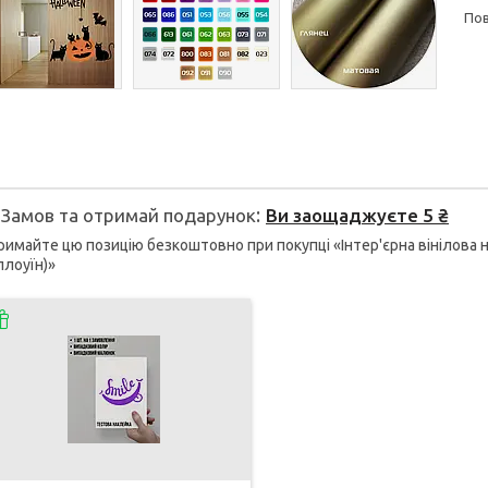
п
Замов та отримай подарунок
Ви заощаджуєте 5 ₴
имайте цю позицію безкоштовно при покупці «Інтер'єрна вінілова нак
лоуїн)»