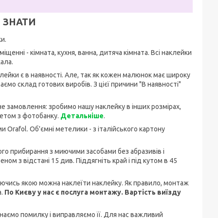
 ЗНАТИ
и.
іщенні - кімната, кухня, ванна, дитяча кімната. Всі наклейки
ала.
аклейки є в наявності. Але, так як кожен малюнок має широку
ємо склад готових виробів. З цієї причини "В наявності"
не замовлення: зробимо нашу наклейку в інших розмірах,
кетом з фотобанку.
Детальніше
.
и Orafol. Об'ємні метелики - з італійського картону
гого прибирання з миючими засобами без абразивів і
ом з відстані 15 див. Піддягніть край і під кутом в 45
руючись якою можна наклеїти наклейку. Як правило, монтаж
а.
По Києву у нас є послуга монтажу. Вартість виїзду
знаємо помилку і виправляємо її. Для нас важливий