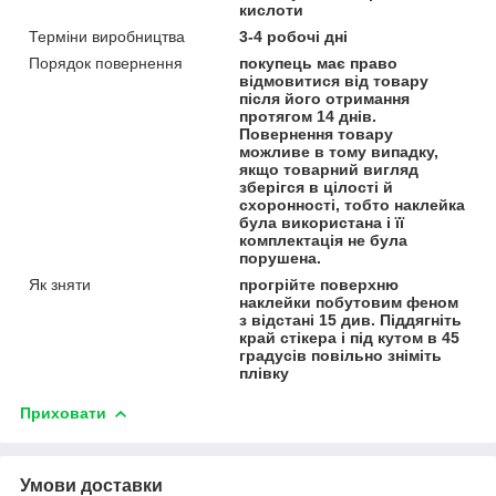
кислоти
Терміни виробництва
3-4 робочі дні
Порядок повернення
покупець має право
відмовитися від товару
після його отримання
протягом 14 днів.
Повернення товару
можливе в тому випадку,
якщо товарний вигляд
зберігся в цілості й
схоронності, тобто наклейка
була використана і її
комплектація не була
порушена.
Як зняти
прогрійте поверхню
наклейки побутовим феном
з відстані 15 див. Піддягніть
край стікера і під кутом в 45
градусів повільно зніміть
плівку
Приховати
Умови доставки