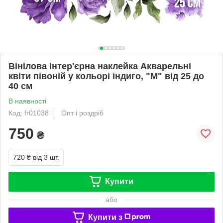
Вінілова інтер'єрна наклейка Акварельні
квіти півоній у кольорі індиго, "М" від 25 до
40 см
В наявності
Код: fr01038
Опт і роздріб
750
₴
720 ₴
від 3 шт.
Купити
або
Купити з