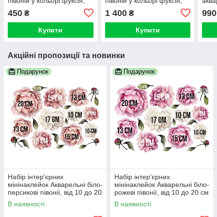
півоній у кольорі фуксія,
півоній у кольорі фуксія,
аква
"S" від 15 до 25 см
"L" від 30 до 55 см
до 1
450
1 400
990
₴
₴
Купити
Купити
Акційні пропозиції та новинки
Подарунок
Подарунок
Набір інтер'єрних
Набір інтер'єрних
мінінаклейок Акварельні біло-
мінінаклейок Акварельні біло-
персикові півонії, від 10 до 20
рожеві півонії, від 10 до 20 см
см
В наявності
В наявності