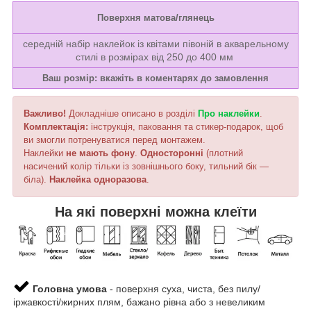
Поверхня матова/глянець
середній набір наклейок із квітами півоній в акварельному
стилі в розмірах від 250 до 400 мм
Ваш розмір: вкажіть в коментарях до замовлення
Важливо!
Докладніше описано в розділі
Про наклейки
.
Комплектація:
інструкція, паковання та стикер-подарок, щоб
ви змогли потренуватися перед монтажем.
Наклейки
не мають фону
.
Односторонні
(плотний
насичений колір тільки із зовнішнього боку, тильний бік —
біла).
Наклейка
одноразова
.
На які поверхні можна клеїти
Головна умова
- поверхня суха, чиста, без пилу/
іржавкості/жирних плям, бажано рівна або з невеликим