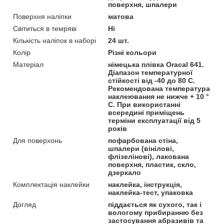
поверхня, шпалери
Поверхня наліпки
матова
Світиться в темряві
Ні
Кількість наліпок в наборі
24 шт.
Колір
Різні кольори
Матеріал
німецька плівка Oracal 641.
Діапазон температурної
стійкості від -40 до 80 С.
Рекомендована температура
наклеювання не нижче + 10 °
С. При використанні
всередині приміщень
терміни експлуатації від 5
років
Для поверхонь
пофарбована стіна,
шпалери (вінілові,
флізелінові), лакована
поверхня, пластик, скло,
дзеркало
Комплектація наклейки
наклейка, інструкція,
наклейка-тест, упаковка
Догляд
піддається як сухого, так і
вологому прибиранню без
застосування абразивів та