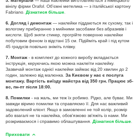
5. Матеріали
— наші наклейки виготовляються з німецького
вінілу фірми Orafol. Об'ємні метелика — з італійської картону
Fabriano.
Дізнатися більше
.
6. Догляд і демонтаж
— наклейки піддаються як сухому, так і
вологому прибиранню з мийними засобами без абразивів і
кислоти. Щоб зняти стикер, прогрійте поверхню наклейки
побутовим феном із відстані 15 см. Підійміть край і під кутом
45 градусів повільно зніміть плівку.
7. Монтаж
- в комплект до кожного виробу вкладається
інструкція, керуючись якою можна наклеїти наклейку.
Зазвичай монтаж однієї наклейки займає від 20 хвилин до 2
годин, залежно від малюнка.
За Києвом у нас є послуга
монтажу. Вартість виїзду майстра від 350 грн. Працює зб-
вс, пн-пт після 18:00.
8. Помилки
- на жаль, ми теж їх робимо. Рідко, але буває. Ми
завжди віримо помилки та справляємо її. Для нас важливий
задоволений клієнт. Якщо в замовленні не той колір, розмір
або взагалі не та наклейка, обов'язково зв'яжіть із нами. Ми
розкриваємося і справимо облаштування.
Дізнатися більше
.
Приховати