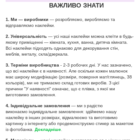
ВАЖЛИВО ЗНАТИ
1.
Ми — виробники
— розробляємо, виробляємо та
відправляємо наклейки.
2. Універсальність
— усі наші наклейки можна клеїти в будь-
якому приміщенні — кімната, кухня, ванна, дитяча кімната.
Всі наклейки підходять однаково для декорування стін,
меблів, металу, скла/дзеркала.
3. Терміни виробництва
- 2-3 робочих дні. У нас зазначено,
що всі наклейки є в наявності. Але оскільки кожен малюнок
має широку модифікацію (розміри, поверхня мат/глянець, 38
кольорів), ми не тримаємо склад готових виробів. З цієї
причини "У наявності" означає, що є плівка, з якої ми
виготовимо замовлення.
4. Індивідуальне замовлення
— ми з радістю
виконаємо індивідуальне замовлення: здіймемо нашу
наклейку в інших розмірах, відмалюємо та виготовимо
картинку з інтернету або продемонструємо стикер за макетом
із фотобанка.
Докладніше
.