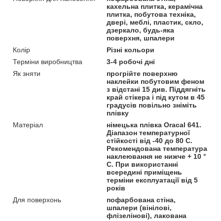
кахельна плитка, керамічна
плитка, побутова техніка,
двері, меблі, пластик, скло,
дзеркало, будь-яка
поверхня, шпалери
Колір
Різні кольори
Терміни виробництва
3-4 робочі дні
Як зняти
прогрійте поверхню
наклейки побутовим феном
з відстані 15 див. Піддягніть
край стікера і під кутом в 45
градусів повільно зніміть
плівку
Матеріал
німецька плівка Oracal 641.
Діапазон температурної
стійкості від -40 до 80 С.
Рекомендована температура
наклеювання не нижче + 10 °
С. При використанні
всередині приміщень
терміни експлуатації від 5
років
Для поверхонь
пофарбована стіна,
шпалери (вінілові,
флізелінові), лакована