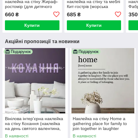
наклейка на стіну Жираф-
наклейка на стіну та меблі
накл
ростомір (для дитячого
Кит-гострів (морська
Фабр
садка, кімнати, школи)
тематика, місто, будинки,
(нов
660
685
350
₴
₴
чайки)
буди
Купити
Купити
Акційні пропозиції та новинки
Подарунок
Подарунок
Вінілова інтер'єрна наклейка
Наклейка на стіну Home a
на стіну Кохання (наклейка
gathering place for family to
на день святого валентина,
join together in laughter
цитати про любов)
В наявності
В наявності