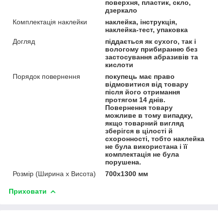
поверхня, пластик, скло,
дзеркало
Комплектація наклейки
наклейка, інструкція,
наклейка-тест, упаковка
Догляд
піддається як сухого, так і
вологому прибиранню без
застосування абразивів та
кислоти
Порядок повернення
покупець має право
відмовитися від товару
після його отримання
протягом 14 днів.
Повернення товару
можливе в тому випадку,
якщо товарний вигляд
зберігся в цілості й
схоронності, тобто наклейка
не була використана і її
комплектація не була
порушена.
Розмір (Ширина х Висота)
700х1300 мм
Приховати