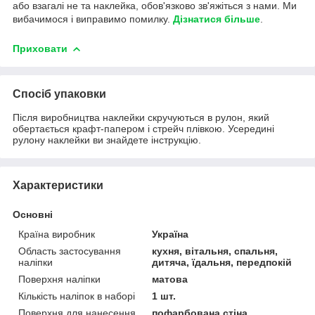
або взагалі не та наклейка, обов'язково зв'яжіться з нами. Ми
вибачимося і виправимо помилку.
Дізнатися більше
.
Приховати
Спосіб упаковки
Після виробництва наклейки скручуються в рулон, який
обертається крафт-папером і стрейч плівкою. Усередині
рулону наклейки ви знайдете інструкцію.
Характеристики
Основні
Країна виробник
Україна
Область застосування
кухня, вітальня, спальня,
наліпки
дитяча, їдальня, передпокій
Поверхня наліпки
матова
Кількість наліпок в наборі
1 шт.
Поверхня для нанесення
пофарбована стіна,