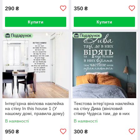
290
350
₴
₴
Купити
Купити
Подарунок
Подарунок
Інтер'єрна вінілова наклейка
Текстова інтер'єрна наклейка
на стіну In this house 1 (У
на стіну Дива (вініловий
нашому домі, правила дому)
стікер Чудеса там, де в них
вірять)
В наявності
В наявності
950
300
₴
₴