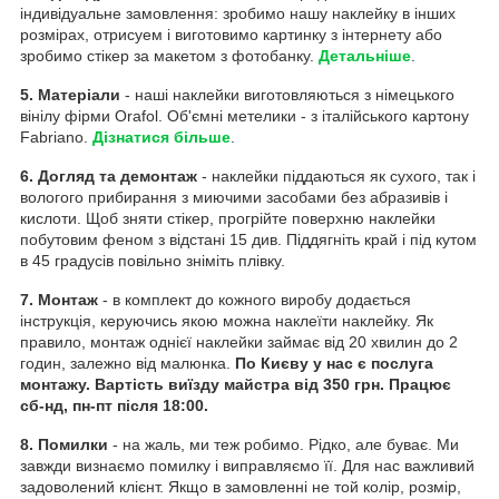
індивідуальне замовлення: зробимо нашу наклейку в інших
розмірах, отрисуем і виготовимо картинку з інтернету або
зробимо стікер за макетом з фотобанку.
Детальніше
.
5. Матеріали
- наші наклейки виготовляються з німецького
вінілу фірми Orafol. Об'ємні метелики - з італійського картону
Fabriano.
Дізнатися більше
.
6. Догляд та демонтаж
- наклейки піддаються як сухого, так і
вологого прибирання з миючими засобами без абразивів і
кислоти. Щоб зняти стікер, прогрійте поверхню наклейки
побутовим феном з відстані 15 див. Піддягніть край і під кутом
в 45 градусів повільно зніміть плівку.
7. Монтаж
- в комплект до кожного виробу додається
інструкція, керуючись якою можна наклеїти наклейку. Як
правило, монтаж однієї наклейки займає від 20 хвилин до 2
годин, залежно від малюнка.
По Києву у нас є послуга
монтажу. Вартість виїзду майстра від 350 грн. Працює
сб-нд, пн-пт після 18:00.
8. Помилки
- на жаль, ми теж робимо. Рідко, але буває. Ми
завжди визнаємо помилку і виправляємо її. Для нас важливий
задоволений клієнт. Якщо в замовленні не той колір, розмір,