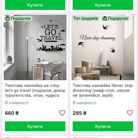
Купити
Купити
Подарунок
Топ продажів
Подарунок
Текстова наклейка на стіну
Текстова наклейка Never stop
let's go travel (подорож, декор
dreaming (невір стоп, ніколи
турагентства, літак, чудеса
не зупиняйся, мрій)
світу)
В наявності
В наявності
660
285
₴
₴
Купити
Купити