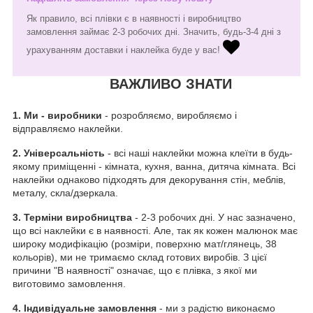
Як правило, всі плівки є в наявності і виробництво
замовлення займає 2-3 робочих дні. Значить, будь-3-4 дні з
урахуванням доставки і наклейка буде у вас!
ВАЖЛИВО ЗНАТИ
1.
Ми - виробники
- розробляємо, виробляємо і
відправляємо наклейки.
2. Універсальність
- всі наші наклейки можна клеїти в будь-
якому приміщенні - кімната, кухня, ванна, дитяча кімната. Всі
наклейки однаково підходять для декорування стін, меблів,
металу, скла/дзеркала.
3. Терміни виробництва
- 2-3 робочих дні. У нас зазначено,
що всі наклейки є в наявності. Але, так як кожен малюнок має
широку модифікацію (розміри, поверхню мат/глянець, 38
кольорів), ми не тримаємо склад готових виробів. З цієї
причини "В наявності" означає, що є плівка, з якої ми
виготовимо замовлення.
4. Індивідуальне замовлення
- ми з радістю виконаємо