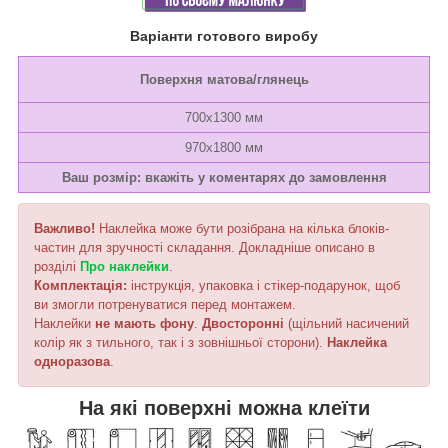
Варіанти готового виробу
Поверхня матова/глянець
700х1300 мм
970х1800 мм
Ваш розмір: вкажіть у коментарях до замовлення
Важливо!
Наклейка може бути розібрана на кілька блоків-
частин для зручності складання. Докладніше описано в
розділі
Про наклейки
.
Комплектація:
інструкція, упаковка і стікер-подарунок, щоб
ви змогли потренуватися перед монтажем.
Наклейки
не мають фону
.
Двосторонні
(щільний насичений
колір як з тильного, так і з зовнішньої сторони).
Наклейка
одноразова
.
На які поверхні можна клеїти