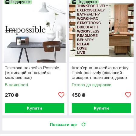
Подарунок
Подарунок
Текстова наклейка Possible
Інтер'єрна наклейка на стіну
(мотиваційна наклейка
Think positively (вініловий
можливо все)
стикерпет позитивно, декор
офісу)
В наявності
Готово до відправки
270
450
₴
₴
Купити
Купити
Показати ще