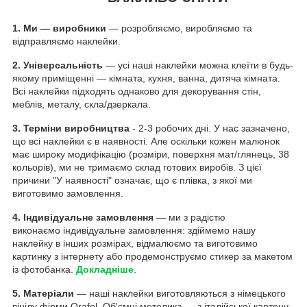
1.
Ми — виробники
— розробляємо, виробляємо та
відправляємо наклейки.
2. Універсальність
— усі наші наклейки можна клеїти в будь-
якому приміщенні — кімната, кухня, ванна, дитяча кімната.
Всі наклейки підходять однаково для декорування стін,
меблів, металу, скла/дзеркала.
3. Терміни виробництва
- 2-3 робочих дні. У нас зазначено,
що всі наклейки є в наявності. Але оскільки кожен малюнок
має широку модифікацію (розміри, поверхня мат/глянець, 38
кольорів), ми не тримаємо склад готових виробів. З цієї
причини "У наявності" означає, що є плівка, з якої ми
виготовимо замовлення.
4. Індивідуальне замовлення
— ми з радістю
виконаємо індивідуальне замовлення: здіймемо нашу
наклейку в інших розмірах, відмалюємо та виготовимо
картинку з інтернету або продемонструємо стикер за макетом
із фотобанка.
Докладніше
.
5. Матеріали
— наші наклейки виготовляються з німецького
вінілу фірми Orafol. Об'ємні метелика — з італійської картону