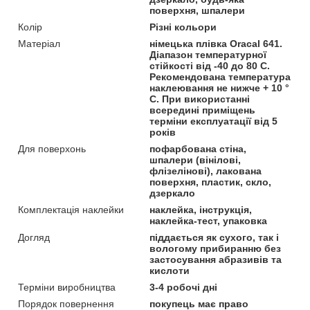
поверхня, шпалери
Колір
Різні кольори
Матеріал
німецька плівка Oracal 641.
Діапазон температурної
стійкості від -40 до 80 С.
Рекомендована температура
наклеювання не нижче + 10 °
С. При використанні
всередині приміщень
терміни експлуатації від 5
років
Для поверхонь
пофарбована стіна,
шпалери (вінілові,
флізелінові), лакована
поверхня, пластик, скло,
дзеркало
Комплектація наклейки
наклейка, інструкція,
наклейка-тест, упаковка
Догляд
піддається як сухого, так і
вологому прибиранню без
застосування абразивів та
кислоти
Терміни виробництва
3-4 робочі дні
Порядок повернення
покупець має право