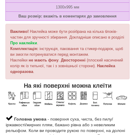
1300х995 мм
Ваш розмір: вкажіть в коментарях до замовлення
Важливо!
Наклейка може бути розібрана на кілька блоків-
частин для зручності збирання. Докладніше описано в розділі
Про наклейки
.
Комплектація:
інструкція, паковання та стикер-подарок, щоб
ви змогли потренуватися перед монтажем.
Наклейки
не мають фону
.
Двосторонні
(плоский насичений
колір як із тильної, так і з зовнішньої сторони).
Наклейка
одноразова
.
На які поверхні можна клеїти
Головна умова
- поверхня суха, чиста, без пилу/
іржавкості/жирних плям, бажано рівна або з невеликим
рельєфом. Коли ви проводите рукою по поверхні, на долоні