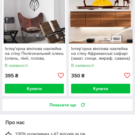
Інтер'єрна вінілова наклейка
Інтер'єрна вінілова наклейка
на стіну Полігональний олень
на стіну Африканські сафарі
(олень, лінії, голова,
(закат, сонце, жираф, савана)
самоклейка)
В наявності
В наявності
395
350
₴
₴
Купити
Купити
Показати ще
Про нас
100% позитивних з 42 відгуків за рік