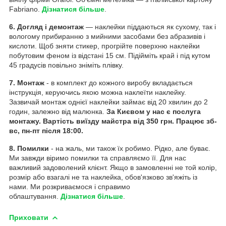
Fabriano.
Дізнатися більше
.
6. Догляд і демонтаж
— наклейки піддаються як сухому, так і
вологому прибиранню з мийними засобами без абразивів і
кислоти. Щоб зняти стикер, прогрійте поверхню наклейки
побутовим феном із відстані 15 см. Підійміть край і під кутом
45 градусів повільно зніміть плівку.
7. Монтаж
- в комплект до кожного виробу вкладається
інструкція, керуючись якою можна наклеїти наклейку.
Зазвичай монтаж однієї наклейки займає від 20 хвилин до 2
годин, залежно від малюнка.
За Києвом у нас є послуга
монтажу. Вартість виїзду майстра від 350 грн. Працює зб-
вс, пн-пт після 18:00.
8. Помилки
- на жаль, ми також їх робимо. Рідко, але буває.
Ми завжди віримо помилки та справляємо її. Для нас
важливий задоволений клієнт. Якщо в замовленні не той колір,
розмір або взагалі не та наклейка, обов'язково зв'яжіть із
нами. Ми розкриваємося і справимо
облаштування.
Дізнатися більше
.
Приховати