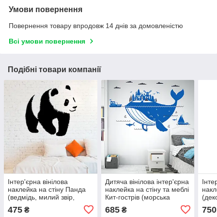
Умови повернення
Повернення товару впродовж 14 днів за домовленістю
Всі умови повернення
Подібні товари компанії
Інтер'єрна вінілова
Дитяча вінілова інтер'єрна
Інте
наклейка на стіну Панда
наклейка на стіну та меблі
накл
(ведмідь, милий звір,
Кит-гострів (морська
(дек
тварина)
тематика, місто, будинки,
475
685
750
₴
₴
чайки)