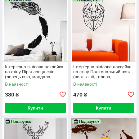
Інтер'єрна вінілова наклейка
Інтер'єрна вінілова наклейка
на стіну Пір'я ловця снів
на стіну Полігональний вовк
(ловець снів, мандала,
(вовк, лінії, голова,
Менді, самоклейка)
самоклейка)
В наявності
В наявності
380
470
₴
₴
Купити
Купити
Подарунок
Подарунок