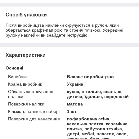
Спосіб упаковки
Після виробництва наклейки скручуються в рулон, який
обертається крафт-папірою та стрейч плівкою. Усередині
рулону наклейки ви знайдете інструкцію.
Характеристики
Основні
Виробник
Власне виробництво
Країна виробник
Україна
Область застосування
кухня, вітальня, спальня,
наліпки
дитяча, їдальня, передпокій
Поверхня наліпки
матова
Кількість наліпок в наборі
1 шт.
Поверхня для нанесення
пофарбована стіна,
кахельна плитка, керамічна
плитка, побутова техніка,
двері, меблі, пластик, скло,
дзеркало, будь-яка