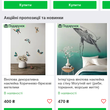
Купити
Купити
Акційні пропозиції та новинки
Подарунок
Подарунок
Вінілова декоративна
Інтер'єрна вінілова наклейка
наклейка Коричнево-бірюзові
на стіну Могутній кит (риби,
метелики
торкання, морське життя)
В наявності
В наявності
400
470
₴
₴