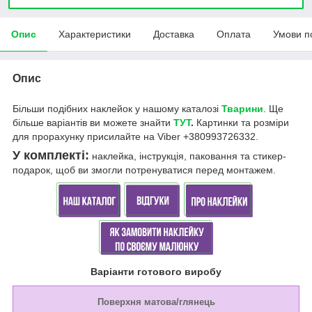
Опис
Характеристики
Доставка
Оплата
Умови п
Опис
Біль
ши подібних наклейок у нашому каталозі
Тварини
. Ще
більше варіантів ви можете знайти
ТУТ
.
Картинки та розміри
для прорахунку присилайте на Viber +380993726332.
У комплекті:
наклейка, інструкція, паковання та стикер-
подарок, щоб ви змогли потренуватися перед монтажем.
Варіанти готового виробу
Поверхня матова/глянець