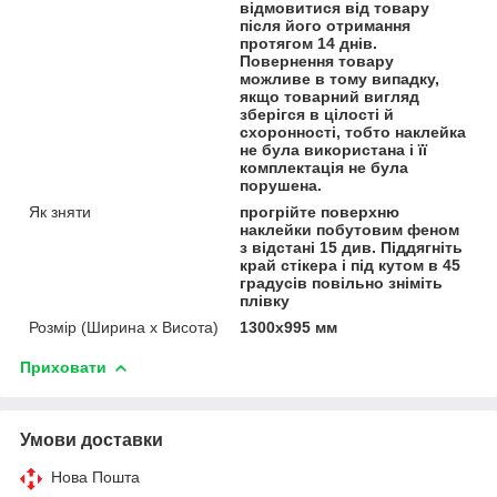
відмовитися від товару
після його отримання
протягом 14 днів.
Повернення товару
можливе в тому випадку,
якщо товарний вигляд
зберігся в цілості й
схоронності, тобто наклейка
не була використана і її
комплектація не була
порушена.
Як зняти
прогрійте поверхню
наклейки побутовим феном
з відстані 15 див. Піддягніть
край стікера і під кутом в 45
градусів повільно зніміть
плівку
Розмір (Ширина х Висота)
1300х995 мм
Приховати
Умови доставки
Нова Пошта