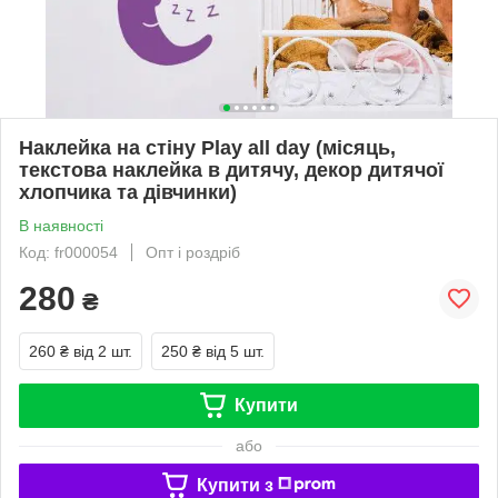
Наклейка на стіну Play all day (місяць,
текстова наклейка в дитячу, декор дитячої
хлопчика та дівчинки)
В наявності
Код: fr000054
Опт і роздріб
280
₴
260 ₴
від 2 шт.
250 ₴
від 5 шт.
Купити
або
Купити з