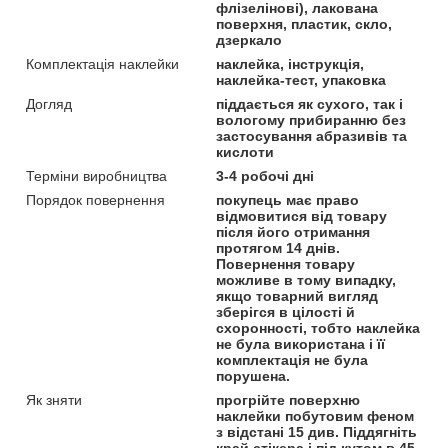
флізелінові), лакована
поверхня, пластик, скло,
дзеркало
Комплектація наклейки
наклейка, інструкція,
наклейка-тест, упаковка
Догляд
піддається як сухого, так і
вологому прибиранню без
застосування абразивів та
кислоти
Терміни виробництва
3-4 робочі дні
Порядок повернення
покупець має право
відмовитися від товару
після його отримання
протягом 14 днів.
Повернення товару
можливе в тому випадку,
якщо товарний вигляд
зберігся в цілості й
схоронності, тобто наклейка
не була використана і її
комплектація не була
порушена.
Як зняти
прогрійте поверхню
наклейки побутовим феном
з відстані 15 див. Піддягніть
край стікера і під кутом в 45