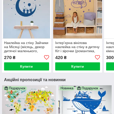
Наклейка на стіну Зайчики
Інтер'єрна вінілова
Інте
на Місяці (місяць, декор
наклейка на стіну в дитячу
накл
дитячої маленького,
Кіт і зірочки (романтика,
кімн
стикер зірочки, кролики,
хмарка, сон, тучі)
(дін
270
420
300
₴
₴
символ року 2023)
роже
Купити
Купити
Акційні пропозиції та новинки
Подарунок
Новинка
Подарунок