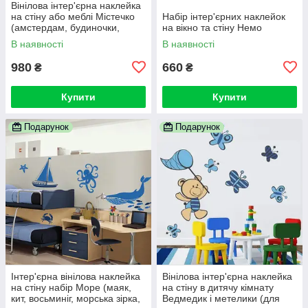
Вінілова інтер'єрна наклейка
на стіну або меблі Містечко
Набір інтер'єрних наклейок
(амстердам, будиночки,
на вікно та стіну Немо
повітряні кулі, літак, хмари)
В наявності
В наявності
980
660
₴
₴
Купити
Купити
Подарунок
Подарунок
Інтер'єрна вінілова наклейка
Вінілова інтер'єрна наклейка
на стіну набір Море (маяк,
на стіну в дитячу кімнату
кит, восьминіг, морська зірка,
Ведмедик і метелики (для