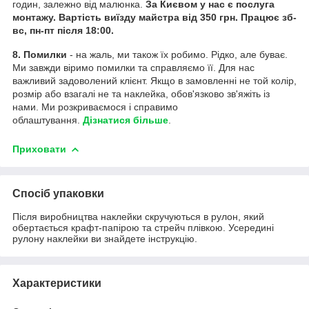
годин, залежно від малюнка.
За Києвом у нас є послуга
монтажу. Вартість виїзду майстра від 350 грн. Працює зб-
вс, пн-пт після 18:00.
8. Помилки
- на жаль, ми також їх робимо. Рідко, але буває.
Ми завжди віримо помилки та справляємо її. Для нас
важливий задоволений клієнт. Якщо в замовленні не той колір,
розмір або взагалі не та наклейка, обов'язково зв'яжіть із
нами. Ми розкриваємося і справимо
облаштування.
Дізнатися більше
.
Приховати
Спосіб упаковки
Після виробництва наклейки скручуються в рулон, який
обертається крафт-папірою та стрейч плівкою. Усередині
рулону наклейки ви знайдете інструкцію.
Характеристики