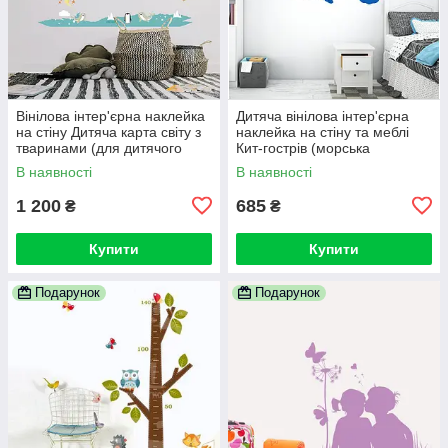
Вінілова інтер'єрна наклейка
Дитяча вінілова інтер'єрна
на стіну Дитяча карта світу з
наклейка на стіну та меблі
тваринами (для дитячого
Кит-гострів (морська
садка, кімнати, школи)
тематика, місто, будинки,
В наявності
В наявності
чайки)
1 200
685
₴
₴
Купити
Купити
Подарунок
Подарунок