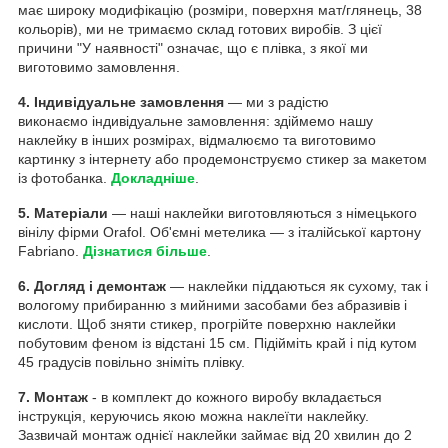
має широку модифікацію (розміри, поверхня мат/глянець, 38
кольорів), ми не тримаємо склад готових виробів. З цієї
причини "У наявності" означає, що є плівка, з якої ми
виготовимо замовлення.
4. Індивідуальне замовлення
— ми з радістю
виконаємо індивідуальне замовлення: здіймемо нашу
наклейку в інших розмірах, відмалюємо та виготовимо
картинку з інтернету або продемонструємо стикер за макетом
із фотобанка.
Докладніше
.
5. Матеріали
— наші наклейки виготовляються з німецького
вінілу фірми Orafol. Об'ємні метелика — з італійської картону
Fabriano.
Дізнатися більше
.
6. Догляд і демонтаж
— наклейки піддаються як сухому, так і
вологому прибиранню з мийними засобами без абразивів і
кислоти. Щоб зняти стикер, прогрійте поверхню наклейки
побутовим феном із відстані 15 см. Підійміть край і під кутом
45 градусів повільно зніміть плівку.
7. Монтаж
- в комплект до кожного виробу вкладається
інструкція, керуючись якою можна наклеїти наклейку.
Зазвичай монтаж однієї наклейки займає від 20 хвилин до 2