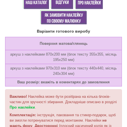
Варіанти готового виробу
Поверхня матова/глянець
аркуш з наклейками 870х200 мм (блок тексту 355х355, місяць
195х250 мм)
аркуш з наклейками 970х310 мм (блок тексту 440х440, місяць
240х304 мм)
Ваш розмір: вкажіть в коментарях до замовлення
Важливо!
Наклейка може бути розібрана на кілька блоків-
частин для зручності збирання. Докладніше описано в розділі
Про наклейки
.
Комплектація:
інструкція, паковання та стикер-подарок, щоб
ви змогли потренуватися перед монтажем. Наклейки
не
мають фону
.
Двосторонні
(плоский насичений колір як із