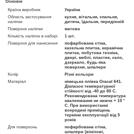
Основні
Країна виробник
Україна
Область застосування
кухня, вітальня, спальня,
наліпки
дитяча, їдальня, передпокій
Поверхня наліпки
матова
Кількість наліпок в наборі
1 шт.
Поверхня для нанесення
пофарбована стіна,
кахельна плитка, керамічна
плитка, побутова техніка,
двері, меблі, пластик, скло,
дзеркало, будь-яка
поверхня, шпалери
Колір
Різні кольори
Матеріал
німецька плівка Oracal 641.
Діапазон температурної
стійкості від -40 до 80 С.
Рекомендована температура
наклеювання не нижче + 10 °
С. При використанні
всередині приміщень
терміни експлуатації від 5
років
Для поверхонь
пофарбована стіна,
шпалери (вінілові,