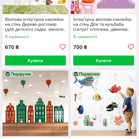
Вінілова інтер'єрна наклейка
Інтер'єрна вінілова наклейка
на стіну Дерево-ростомір
на стіну Діти та кульбаба
(для дитячого садка, кімнати,
(силует хлопчика, дівчинки,
школи)
любов, романтика)
В наявності
В наявності
670
700
₴
₴
Купити
Купити
Подарунок
Подарунок