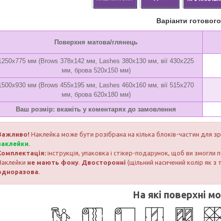
Варіанти готовог
Поверхня матова/глянець
1250х775 мм (Brows 378х142 мм, Lashes 380х130 мм, вії 430х225
мм, брова 520х150 мм)
1500х930 мм (Brows 455х195 мм, Lashes 460х160 мм, вії 515х270
мм, брова 620х180 мм)
Ваш розмір: вкажіть у коментарях до замовлення
Важливо!
Наклейка може бути розібрана на кілька блоків-частин для з
наклейки
.
Комплектація:
інструкція, упаковка і стікер-подарунок, щоб ви змогли
Наклейки
не мають фону
.
Двосторонні
(щільний насичений колір як з 
одноразова
.
На які поверхні м