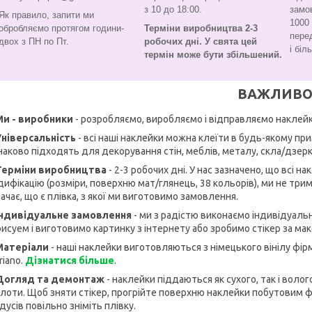
з 10 до 18:00.
замо
Як правило, запити ми
1000 
обробляємо протягом години-
Терміни виробництва 2-3
пере
двох з ПН по Пт.
робочих дні. У свята цей
і біл
термін може бути збільшений.
ВАЖЛИВО
Ми - виробники
- розробляємо, виробляємо і відправляємо наклейк
Універсальність
- всі наші наклейки можна клеїти в будь-якому прим
аково підходять для декорування стін, меблів, металу, скла/дзерк
 Терміни виробництва
- 2-3 робочих дні. У нас зазначено, що всі н
ифікацію (розміри, поверхню мат/глянець, 38 кольорів), ми не трима
ачає, що є плівка, з якої ми виготовимо замовлення.
 Індивідуальне замовлення
- ми з радістю виконаємо індивідуаль
исуем і виготовимо картинку з інтернету або зробимо стікер за ма
 Матеріали
- наші наклейки виготовляються з німецького вінілу фірм
riano.
Дізнатися більше
.
 Догляд та демонтаж
- наклейки піддаються як сухого, так і воло
лоти. Щоб зняти стікер, прогрійте поверхню наклейки побутовим фен
дусів повільно зніміть плівку.