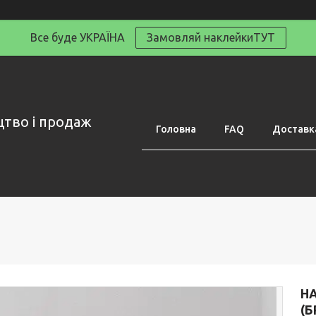
Все буде УКРАЇНА
Замовляй наклейкиТУТ
цтво і продаж
Головна
FAQ
Доставка
НА
(Б