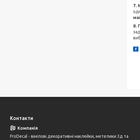
7.
одн
май
8.
зад
виб
Контакти
FroDecal - вінілові декоративні наклейки, метелики 3д та