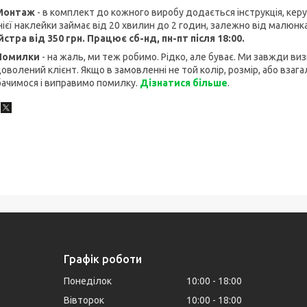
 Монтаж
- в комплект до кожного виробу додається інструкція, ке
ієї наклейки займає від 20 хвилин до 2 годин, залежно від малюнк
стра від 350 грн. Працює сб-нд, пн-пт після 18:00.
 Помилки
- на жаль, ми теж робимо. Рідко, але буває. Ми завжди ви
оволений клієнт. Якщо в замовленні не той колір, розмір, або взагал
ачимося і виправимо помилку.
Дізнатися більше
.
Графік роботи
Понеділок
10:00
18:00
Вівторок
10:00
18:00