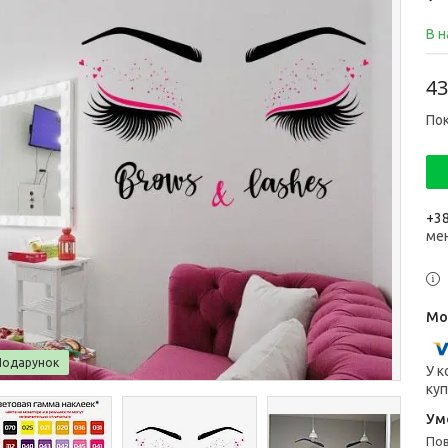
В н
43
Пок
+38
ме
Подарунок
У к
куп
п