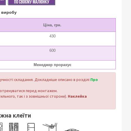
о виробу
Ціна, грн.
430
600
Менеджер прорахує
ручності складання. Докладніше описано в розділі
Про
 потренуватися перед монтажем.
тильного, так і з зовнішньої сторони).
Наклейка
ожна клеїти