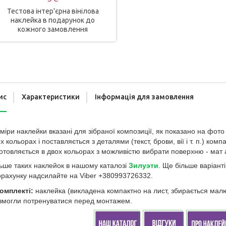
Тестова інтер'єрна вінілова
наклейка в подарунок до
кожного замовлення
ис
Характеристики
Інформація для замовлення
міри наклейки вказані для зібраної композиції, як показано на фото
х кольорах і поставляється з деталями (текст, брови, вії і т. п.) к
отовляється в двох кольорах з можливістю вибрати поверхню - мат 
ь
ше таких наклейок в нашому каталозі
З
илуэт
и
. Ще більше варіант
рахунку надсилайте на Viber +380993726332.
омплекті:
наклейка (викладена компактно на лист, збирається малюно
змогли потренуватися перед монтажем.