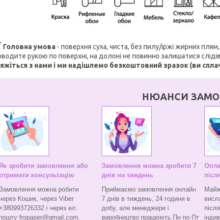
Головна умова
- поверхня суха, чиста, без пилу/іржі жирних пля
водите рукою по поверхні, на долоні не повинно залишатися слідів
'яжіться з нами і ми надішлемо безкоштовний зразок (ви спла
НЮАНСИ ЗАМО
Як зробити замовлення або
Замовлення можна зробити 7
Опла
отримати консультацію
днів на тиждень
післ
Замовлення можна робити
Приймаємо замовлення онлайн
Майж
через Кошик, через Viber
7 днів в тиждень, 24 години в
висл
+380993726332 і через ел.
добу, але менеджери і
післ
пошту fropaper@gmail.com.
виробництво працюють Пн по Пт
індив