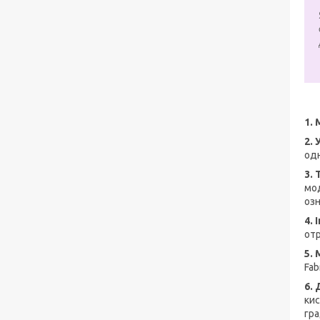
1.
2. 
одн
3.
мод
озн
4.
отр
5.
Fab
6.
кис
гра