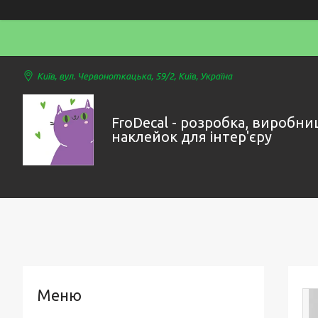
Київ, вул. Червоноткацька, 59/2, Київ, Україна
FroDecal - розробка, виробни
наклейок для інтер'єру