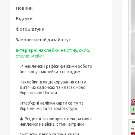
Новини
Відгуки
ФотоВідгуки
Замовити свій дизайн тут
Інтер'єрні наклейки на стіну, скло,
стелю, меблі
📌 наклейки Графіки-режими роботи
без фону, наклейки з qr-кодом
Наклейки для декорування стін у
дитячих садочках та класах Нової
Української Школи
Інтер'єрні наліпки карти світу та
України, міста та архітектура
🎄 Різдвяні та новорічні декоративні
наклейки на вікна, стіни, вітрини
Силуети, декор салонів краси