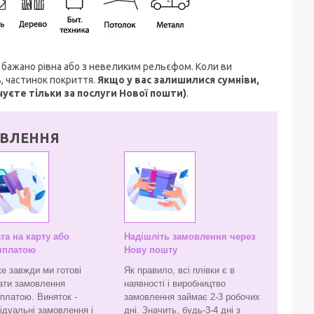
м, бажано рівна або з невеликим рельєфом. Коли ви
, частинок покриття.
Якщо у вас залишилися сумніви,
чуєте тільки за послуги Нової пошти)
.
ВЛЕННЯ
та на карту або
Надішліть замовлення через
яплатою
Нову пошту
е завжди ми готові
Як правило, всі плівки є в
ати замовлення
наявності і виробництво
яплатою. Виняток -
замовлення займає 2-3 робочих
ідуальні замовлення і
дні. Значить, будь-3-4 дні з