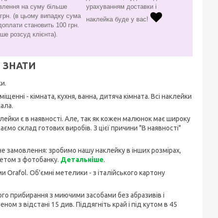
влення на суму більше
урахуванням доставки і
грн. (в цьому випадку сума
наклейка буде у вас!
доплати становить 100 грн.
ьше розсуд клієнта).
 ЗНАТИ
и.
іщенні - кімната, кухня, ванна, дитяча кімната. Всі наклейки
ала.
аклейки є в наявності. Але, так як кожен малюнок має широку
ємо склад готових виробів. З цієї причини "В наявності"
не замовлення: зробимо нашу наклейку в інших розмірах,
кетом з фотобанку.
Детальніше
.
и Orafol. Об'ємні метелики - з італійського картону
гого прибирання з миючими засобами без абразивів і
ом з відстані 15 див. Піддягніть край і під кутом в 45