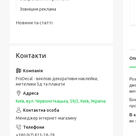
Зовнішня реклама
Новини та статті
Контакти
Оп
FroDecal - вінілові декоративні наклейки,
Роз
метелики 3д та плакати
дво
виг
Біл
Київ, вул. Червоноткацька, 59/2, Київ, Україна
про
В к
Менеджер інтернет-магазину
ви 
+380 (67) 823-28-78