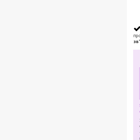
про
зв