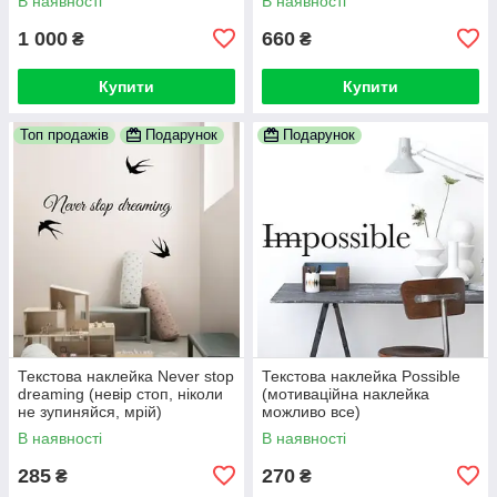
В наявності
В наявності
1 000
660
₴
₴
Купити
Купити
Топ продажів
Подарунок
Подарунок
Текстова наклейка Never stop
Текстова наклейка Possible
dreaming (невір стоп, ніколи
(мотиваційна наклейка
не зупиняйся, мрій)
можливо все)
В наявності
В наявності
285
270
₴
₴