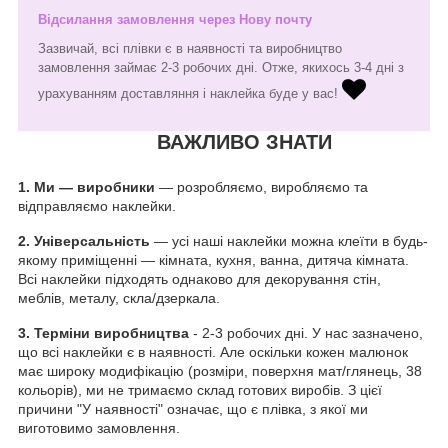
Відсилання замовлення через Нову почту
Зазвичай, всі плівки є в наявності та виробництво
замовлення займає 2-3 робочих дні. Отже, якихось 3-4 дні з
урахуванням доставляння і наклейка буде у вас!
ВАЖЛИВО ЗНАТИ
1.
Ми — виробники
— розробляємо, виробляємо та
відправляємо наклейки.
2. Універсальність
— усі наші наклейки можна клеїти в будь-
якому приміщенні — кімната, кухня, ванна, дитяча кімната.
Всі наклейки підходять однаково для декорування стін,
меблів, металу, скла/дзеркала.
3. Терміни виробництва
- 2-3 робочих дні. У нас зазначено,
що всі наклейки є в наявності. Але оскільки кожен малюнок
має широку модифікацію (розміри, поверхня мат/глянець, 38
кольорів), ми не тримаємо склад готових виробів. З цієї
причини "У наявності" означає, що є плівка, з якої ми
виготовимо замовлення.