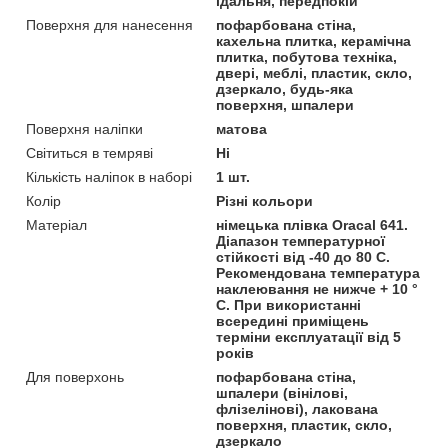
їдальня, передпокій
Поверхня для нанесення
пофарбована стіна,
кахельна плитка, керамічна
плитка, побутова техніка,
двері, меблі, пластик, скло,
дзеркало, будь-яка
поверхня, шпалери
Поверхня наліпки
матова
Світиться в темряві
Ні
Кількість наліпок в наборі
1 шт.
Колір
Різні кольори
Матеріал
німецька плівка Oracal 641.
Діапазон температурної
стійкості від -40 до 80 С.
Рекомендована температура
наклеювання не нижче + 10 °
С. При використанні
всередині приміщень
терміни експлуатації від 5
років
Для поверхонь
пофарбована стіна,
шпалери (вінілові,
флізелінові), лакована
поверхня, пластик, скло,
дзеркало