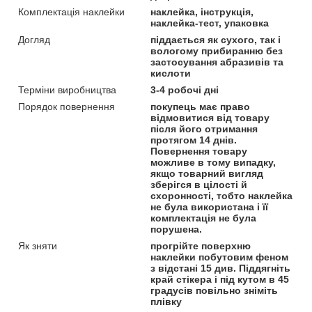
Комплектація наклейки
наклейка, інструкція,
наклейка-тест, упаковка
Догляд
піддається як сухого, так і
вологому прибиранню без
застосування абразивів та
кислоти
Терміни виробництва
3-4 робочі дні
Порядок повернення
покупець має право
відмовитися від товару
після його отримання
протягом 14 днів.
Повернення товару
можливе в тому випадку,
якщо товарний вигляд
зберігся в цілості й
схоронності, тобто наклейка
не була використана і її
комплектація не була
порушена.
Як зняти
прогрійте поверхню
наклейки побутовим феном
з відстані 15 див. Піддягніть
край стікера і під кутом в 45
градусів повільно зніміть
плівку