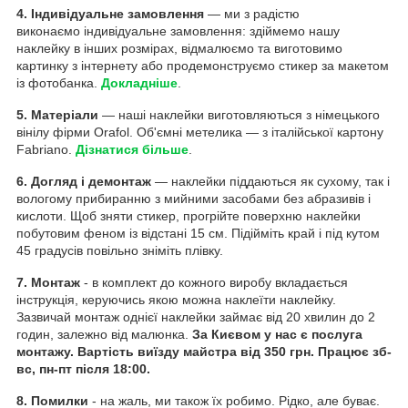
4. Індивідуальне замовлення
— ми з радістю
виконаємо індивідуальне замовлення: здіймемо нашу
наклейку в інших розмірах, відмалюємо та виготовимо
картинку з інтернету або продемонструємо стикер за макетом
із фотобанка.
Докладніше
.
5. Матеріали
— наші наклейки виготовляються з німецького
вінілу фірми Orafol. Об'ємні метелика — з італійської картону
Fabriano.
Дізнатися більше
.
6. Догляд і демонтаж
— наклейки піддаються як сухому, так і
вологому прибиранню з мийними засобами без абразивів і
кислоти. Щоб зняти стикер, прогрійте поверхню наклейки
побутовим феном із відстані 15 см. Підійміть край і під кутом
45 градусів повільно зніміть плівку.
7. Монтаж
- в комплект до кожного виробу вкладається
інструкція, керуючись якою можна наклеїти наклейку.
Зазвичай монтаж однієї наклейки займає від 20 хвилин до 2
годин, залежно від малюнка.
За Києвом у нас є послуга
монтажу. Вартість виїзду майстра від 350 грн. Працює зб-
вс, пн-пт після 18:00.
8. Помилки
- на жаль, ми також їх робимо. Рідко, але буває.