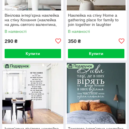
Вінілова інтер'єрна наклейка
Наклейка на стіну Home a
на стіну Кохання (наклейка
gathering place for family to
на день святого валентина,
join together in laughter
цитати про любов)
В наявності
В наявності
290
350
₴
₴
Купити
Купити
Подарунок
Подарунок
Інтер'єрна вінілова наклейка
Текстова інтер'єрна наклейка