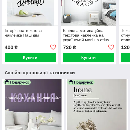
Інтер'єрна текстова
Вінілова мотиваційна
Текс
наклейка Наш дім
текстова наклейка на
стін
українській мові на стіну
стик
Можливо все (декор для
інте
400
720
120
₴
₴
офісу, декор школи)
Купити
Купити
Акційні пропозиції та новинки
Подарунок
Подарунок