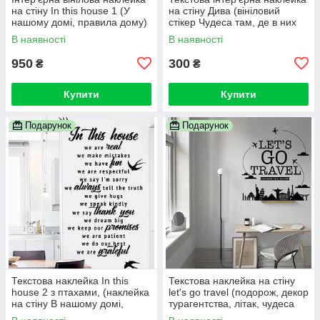
на стіну In this house 1 (У
на стіну Дива (вініловий
нашому домі, правила дому)
стікер Чудеса там, де в них
вірять)
В наявності
В наявності
950
300
₴
₴
Купити
Купити
Подарунок
Подарунок
Текстова наклейка In this
Текстова наклейка на стіну
house 2 з птахами, (наклейка
let's go travel (подорож, декор
на стіну В нашому домі,
турагентства, літак, чудеса
стікер У нашому домі)
світу)