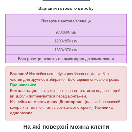
Варіанти готового виробу
Поверхня матова/глянець
970х690 мм
1200х850 мм
1350х970 мм
Ваш розмір: вкажіть в коментарях до замовлення
Важливо!
Наклейка може бути розібрана на кілька блоків-
частин для зручності збирання. Докладніше описано в розділі
Про наклейки
.
Комплектація:
інструкція, паковання та стикер-подарок, щоб
ви змогли потренуватися перед монтажем.
Наклейки
не мають фону
.
Двосторонні
(плоский насичений
колір як із тильної, так і з зовнішньої сторони).
Наклейка
одноразова
.
На які поверхні можна клеїти