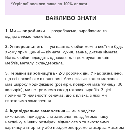
*Укріплої висилки лише по 100% оплати.
ВАЖЛИВО ЗНАТИ
1.
Ми — виробники
— розробляємо, виробляємо та
відправляємо наклейки.
2. Універсальність
— усі наші наклейки можна клеїти в будь-
якому приміщенні — кімната, кухня, ванна, дитяча кімната.
Всі наклейки підходять однаково для декорування стін,
меблів, металу, скла/дзеркала.
3. Терміни виробництва
- 2-3 робочих дні. У нас зазначено,
що всі наклейки є в наявності. Але оскільки кожен малюнок
має широку модифікацію (розміри, поверхня мат/глянець, 38
кольорів), ми не тримаємо склад готових виробів. З цієї
причини "У наявності" означає, що є плівка, з якої ми
виготовимо замовлення.
4. Індивідуальне замовлення
— ми з радістю
виконаємо індивідуальне замовлення: здіймемо нашу
наклейку в інших розмірах, відмалюємо та виготовимо
картинку з інтернету або продемонструємо стикер за макетом