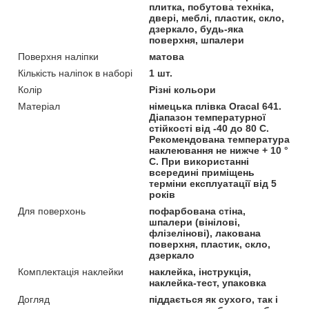
плитка, побутова техніка,
двері, меблі, пластик, скло,
дзеркало, будь-яка
поверхня, шпалери
Поверхня наліпки
матова
Кількість наліпок в наборі
1 шт.
Колір
Різні кольори
Матеріал
німецька плівка Oracal 641.
Діапазон температурної
стійкості від -40 до 80 С.
Рекомендована температура
наклеювання не нижче + 10 °
С. При використанні
всередині приміщень
терміни експлуатації від 5
років
Для поверхонь
пофарбована стіна,
шпалери (вінілові,
флізелінові), лакована
поверхня, пластик, скло,
дзеркало
Комплектація наклейки
наклейка, інструкція,
наклейка-тест, упаковка
Догляд
піддається як сухого, так і