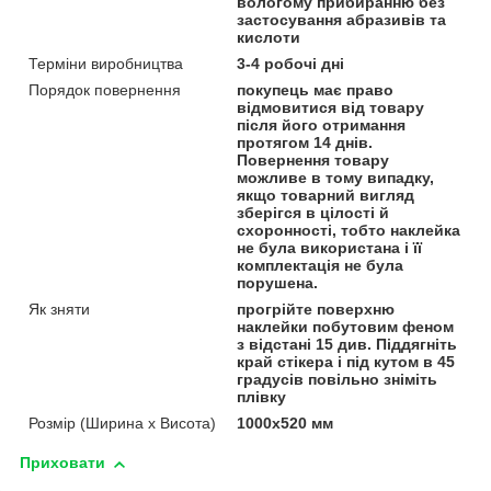
вологому прибиранню без
застосування абразивів та
кислоти
Терміни виробництва
3-4 робочі дні
Порядок повернення
покупець має право
відмовитися від товару
після його отримання
протягом 14 днів.
Повернення товару
можливе в тому випадку,
якщо товарний вигляд
зберігся в цілості й
схоронності, тобто наклейка
не була використана і її
комплектація не була
порушена.
Як зняти
прогрійте поверхню
наклейки побутовим феном
з відстані 15 див. Піддягніть
край стікера і під кутом в 45
градусів повільно зніміть
плівку
Розмір (Ширина х Висота)
1000х520 мм
Приховати