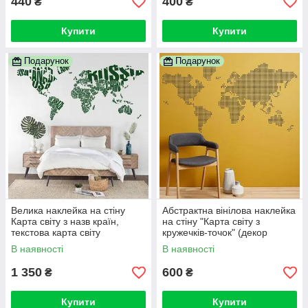
440
400
₴
₴
Купити
Купити
Подарунок
Подарунок
Велика наклейка на стіну
Абстрактна вінілова наклейка
Карта світу з назв країн,
на стіну "Карта світу з
текстова карта світу
кружечків-точок" (декор
офісу)
В наявності
В наявності
1 350
600
₴
₴
Купити
Купити