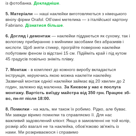
із фотобанка.
Докладніше
.
5. Матеріали
— наші наклейки виготовляються з німецького
вінілу фірми Orafol. Об'ємні метелика — з італійської картону
Fabriano.
Дізнатися більше
.
6. Догляд і демонтаж
— наклейки піддаються як сухому, так і
вологому прибиранню з мийними засобами без абразивів і
кислоти. Щоб зняти стикер, прогрійте поверхню наклейки
побутовим феном із відстані 15 см. Підійміть край і під кутом
45 градусів повільно зніміть плівку.
7. Монтаж
- в комплект до кожного виробу вкладається
інструкція, керуючись якою можна наклеїти наклейку.
Зазвичай монтаж однієї наклейки займає від 20 хвилин до 2
годин, залежно від малюнка.
За Києвом у нас є послуга
монтажу. Вартість виїзду майстра від 350 грн. Працює зб-
вс, пн-пт після 18:00.
8. Помилки
- на жаль, ми також їх робимо. Рідко, але буває.
Ми завжди віримо помилки та справляємо її. Для нас
важливий задоволений клієнт. Якщо в замовленні не той колір,
розмір або взагалі не та наклейка, обов'язково зв'яжіть із
нами. Ми розкриваємося і справимо