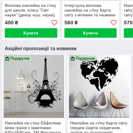
Вінілова наклейка на стіну
Інтер'єрна вінілова
Накл
для школи, класу "Світ
наклейка на стіну Карта
світ
науки" (декор нуш, наука)
світу з мітками та назвами
світ
океанів
400
560
570
₴
₴
Купити
Купити
Акційні пропозиції та новинки
Подарунок
Подарунок
Наклейка на стіну Ейфелева
Наклейка на стіну Карта світу
вежа гранж з завитками,
серцем (карта сердечком,
970х1500 мм, ТМ Фродекаль
любов до подорожей)