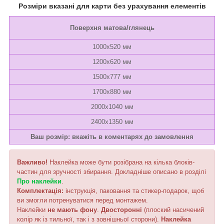
Розміри вказані для карти без урахування елементів
Поверхня матова/глянець
1000х520 мм
1200х620 мм
1500х777 мм
1700х880 мм
2000х1040 мм
2400х1350 мм
Ваш розмір: вкажіть в коментарях до замовлення
Важливо!
Наклейка може бути розібрана на кілька блоків-
частин для зручності збирання. Докладніше описано в розділі
Про наклейки
.
Комплектація:
інструкція, паковання та стикер-подарок, щоб
ви змогли потренуватися перед монтажем.
Наклейки
не мають фону
.
Двосторонні
(плоский насичений
колір як із тильної, так і з зовнішньої сторони).
Наклейка