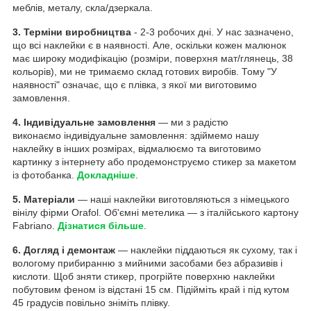
меблів, металу, скла/дзеркала.
3. Терміни виробництва
- 2-3 робочих дні. У нас зазначено,
що всі наклейки є в наявності. Але, оскільки кожен малюнок
має широку модифікацію (розміри, поверхня мат/глянець, 38
кольорів), ми не тримаємо склад готових виробів. Тому "У
наявності" означає, що є плівка, з якої ми виготовимо
замовлення.
4. Індивідуальне замовлення
— ми з радістю
виконаємо індивідуальне замовлення: здіймемо нашу
наклейку в інших розмірах, відмалюємо та виготовимо
картинку з інтернету або продемонструємо стикер за макетом
із фотобанка.
Докладніше
.
5. Матеріали
— наші наклейки виготовляються з німецького
вінілу фірми Orafol. Об'ємні метелика — з італійського картону
Fabriano.
Дізнатися більше
.
6. Догляд і демонтаж
— наклейки піддаються як сухому, так і
вологому прибиранню з мийними засобами без абразивів і
кислоти. Щоб зняти стикер, прогрійте поверхню наклейки
побутовим феном із відстані 15 см. Підійміть край і під кутом
45 градусів повільно зніміть плівку.