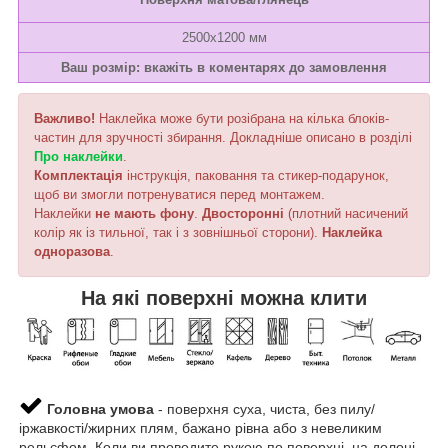
2500х1200 мм
Ваш розмір: вкажіть в коментарях до замовлення
Важливо!
Наклейка може бути розібрана на кілька блоків-
частин для зручності збирання. Докладніше описано в розділі
Про наклейки
.
Комплектація
інструкція, паковання та стикер-подарунок,
щоб ви змогли потренуватися перед монтажем.
Наклейки
не мають фону
.
Двосторонні
(плотний насичений
колір як із тильної, так і з зовнішньої сторони).
Наклейка
одноразова
.
На які поверхні можна клити
Головна умова
- поверхня суха, чиста, без пилу/
іржавкості/жирних плям, бажано рівна або з невеликим
рельєфом. Коли ви проводите рукою по поверхні, на долоні