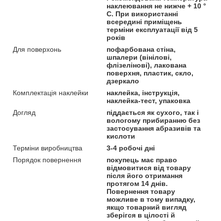
наклеювання не нижче + 10 °
С. При використанні
всередині приміщень
терміни експлуатації від 5
років
Для поверхонь
пофарбована стіна,
шпалери (вінілові,
флізелінові), лакована
поверхня, пластик, скло,
дзеркало
Комплектація наклейки
наклейка, інструкція,
наклейка-тест, упаковка
Догляд
піддається як сухого, так і
вологому прибиранню без
застосування абразивів та
кислоти
Терміни виробництва
3-4 робочі дні
Порядок повернення
покупець має право
відмовитися від товару
після його отримання
протягом 14 днів.
Повернення товару
можливе в тому випадку,
якщо товарний вигляд
зберігся в цілості й