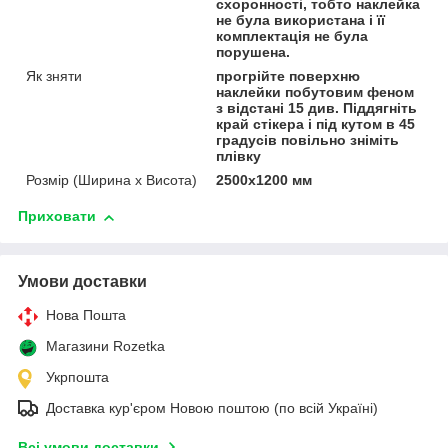
схоронності, тобто наклейка
не була використана і її
комплектація не була
порушена.
Як зняти
прогрійте поверхню
наклейки побутовим феном
з відстані 15 див. Піддягніть
край стікера і під кутом в 45
градусів повільно зніміть
плівку
Розмір (Ширина х Висота)
2500х1200 мм
Приховати
Умови доставки
Нова Пошта
Магазини Rozetka
Укрпошта
Доставка кур'єром Новою поштою (по всій Україні)
Всі умови доставки