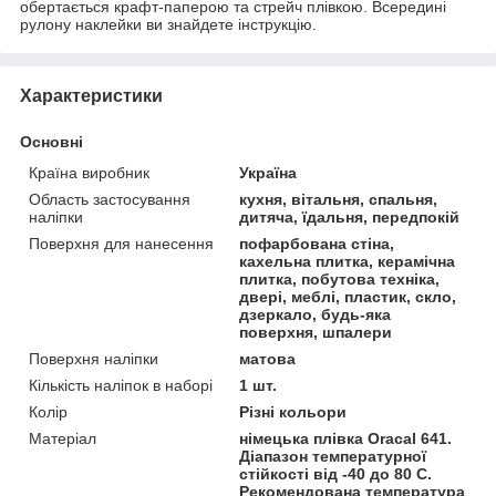
обертається крафт-паперою та стрейч плівкою. Всередині
рулону наклейки ви знайдете інструкцію.
Характеристики
Основні
Країна виробник
Україна
Область застосування
кухня, вітальня, спальня,
наліпки
дитяча, їдальня, передпокій
Поверхня для нанесення
пофарбована стіна,
кахельна плитка, керамічна
плитка, побутова техніка,
двері, меблі, пластик, скло,
дзеркало, будь-яка
поверхня, шпалери
Поверхня наліпки
матова
Кількість наліпок в наборі
1 шт.
Колір
Різні кольори
Матеріал
німецька плівка Oracal 641.
Діапазон температурної
стійкості від -40 до 80 С.
Рекомендована температура