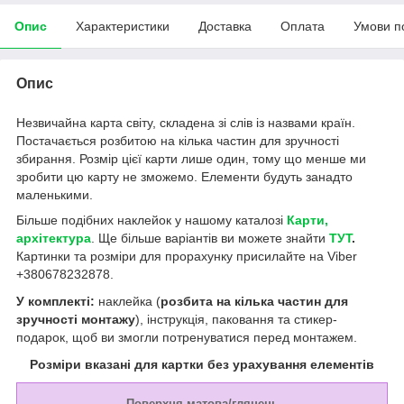
Опис
Характеристики
Доставка
Оплата
Умови п
Опис
Незвичайна карта світу, складена зі слів із назвами країн.
Постачається розбитою на кілька частин для зручності
збирання. Розмір цієї карти лише один, тому що менше ми
зробити цю карту не зможемо. Елементи будуть занадто
маленькими.
Більше подібних наклейок у нашому каталозі
Карти,
архітектура
. Ще більше варіантів ви можете знайти
ТУТ
.
Картинки та розміри для прорахунку присилайте на Viber
+380678232878.
У комплекті:
наклейка (
розбита на кілька частин для
зручності монтажу
), інструкція, паковання та стикер-
подарок, щоб ви змогли потренуватися перед монтажем.
Розміри вказані для картки без урахування елементів
Поверхня матова/глянець