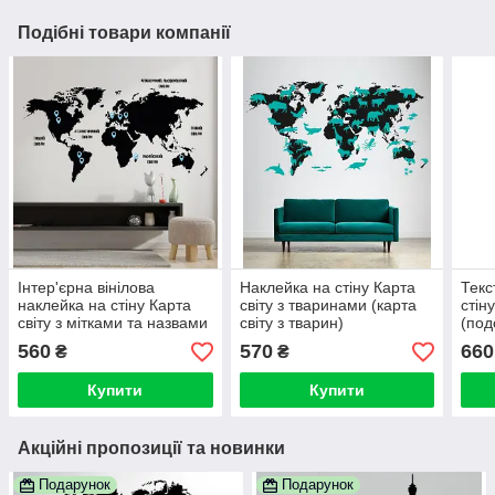
Подібні товари компанії
Інтер'єрна вінілова
Наклейка на стіну Карта
Текс
наклейка на стіну Карта
світу з тваринами (карта
стіну
світу з мітками та назвами
світу з тварин)
(под
океанів
тура
560
570
660
₴
₴
світу
Купити
Купити
Акційні пропозиції та новинки
Подарунок
Подарунок