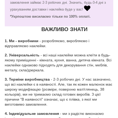
замовлення займає 2-3 робочих дні. Значить, будь-3-4 дні з
урахуванням доставки і наклейка буде у вас!
*Укрпоштою висилаємо тільки по 100% оплаті.
ВАЖЛИВО ЗНАТИ
1.
Ми - виробники
- розробляємо, виробляємо і
відправляємо наклейки.
2. Універсальність
- всі наші наклейки можна клеїти в будь-
якому приміщенні - кімната, кухня, ванна, дитяча кімната. Всі
наклейки однаково підходять для декорування стін, меблів,
металу, скла/дзеркала.
3. Терміни виробництва
- 2-3 робочих дні. У нас зазначено,
що всі наклейки є в наявності. Але, так як кожен малюнок має
широку модифікацію (розміри, поверхню мат/глянець, 38
кольорів), ми не тримаємо склад готових виробів. З цієї
причини "В наявності" означає, що є плівка, з якої ми
виготовимо замовлення.
4. Індивідуальне замовлення
- ми з радістю виконаємо