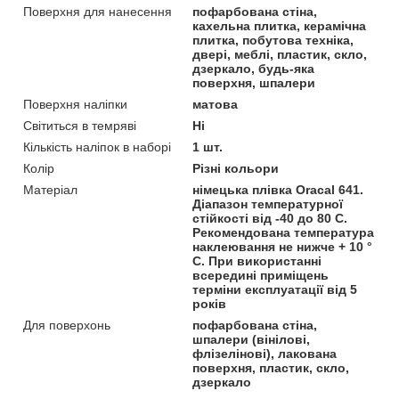
Поверхня для нанесення
пофарбована стіна,
кахельна плитка, керамічна
плитка, побутова техніка,
двері, меблі, пластик, скло,
дзеркало, будь-яка
поверхня, шпалери
Поверхня наліпки
матова
Світиться в темряві
Ні
Кількість наліпок в наборі
1 шт.
Колір
Різні кольори
Матеріал
німецька плівка Oracal 641.
Діапазон температурної
стійкості від -40 до 80 С.
Рекомендована температура
наклеювання не нижче + 10 °
С. При використанні
всередині приміщень
терміни експлуатації від 5
років
Для поверхонь
пофарбована стіна,
шпалери (вінілові,
флізелінові), лакована
поверхня, пластик, скло,
дзеркало