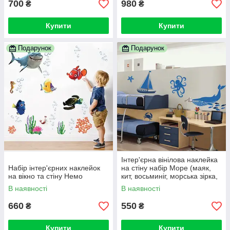
700
980
₴
₴
Купити
Купити
Подарунок
Подарунок
Інтер'єрна вінілова наклейка
Набір інтер'єрних наклейок
на стіну набір Море (маяк,
на вікно та стіну Немо
кит, восьминіг, морська зірка,
риби)
В наявності
В наявності
660
550
₴
₴
Купити
Купити