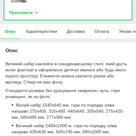
Приховати
Опис
Характеристики
Доставка
Оплата
Умови п
Опис
Великий набір наклейок в скандинавському стилі, який дасть
волю фантазії в оформленні дитячої кімнати або будь-якого
іншого простору. Елементи можна наклеїти разом або
врозкид. Стікер не має фону.
Стандартні розміри без урахування хмаринок і куль, гори
розміщені, як на фото:
Малий набір 1540х640 мм: гори по порядку зліва
направо 275х405, 315х460, 440х640, 330х540, 275х420
мм, 340х495 мм, 277х360 мм;
Великий набір 2400х1000 м: гори по порядку зліва
направо 430х630 мм, 500х745 мм, 680х1000 мм,