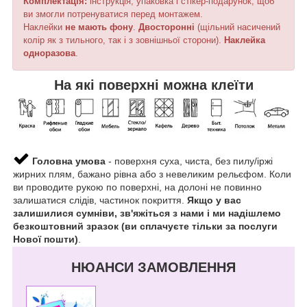
Комплектація:
інструкція, упаковка і стікер-подарунок, щоб
ви змогли потренуватися перед монтажем.
Наклейки
не мають фону
.
Двосторонні
(щільний насичений
колір як з тильного, так і з зовнішньої сторони).
Наклейка
одноразова
.
На які поверхні можна клеїти
Головна умова
- поверхня суха, чиста, без пилу/іржі
жирних плям, бажано рівна або з невеликим рельєфом. Коли
ви проводите рукою по поверхні, на долоні не повинно
залишатися слідів, частинок покриття.
Якщо у вас
залишилися сумніви, зв'яжіться з нами і ми надішлемо
безкоштовний зразок (ви сплачуєте тільки за послуги
Нової пошти)
.
НЮАНСИ ЗАМОВЛЕННЯ