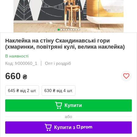
Наклейка на стіну Скандинавські гори
(хмаринки, повітряні кулі, велика наклейка)
В наявності
Код: fr000060_1
Опт і роздріб
660
₴
645 ₴
від 2 шт.
630 ₴
від 4 шт.
Купити
або
Купити з