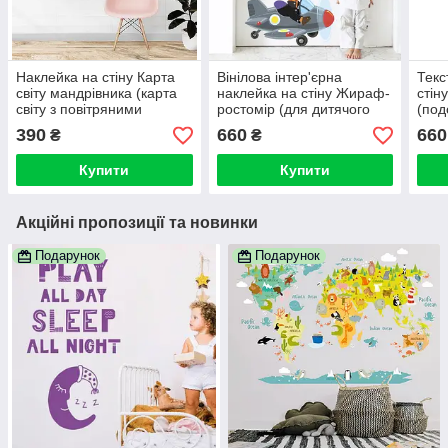
Наклейка на стіну Карта
Вінілова інтер'єрна
Текс
світу мандрівника (карта
наклейка на стіну Жираф-
стіну
світу з повітряними
ростомір (для дитячого
(под
кулями)
садка, кімнати, школи)
тура
390
660
660
₴
₴
світу
Купити
Купити
Акційні пропозиції та новинки
Подарунок
Подарунок