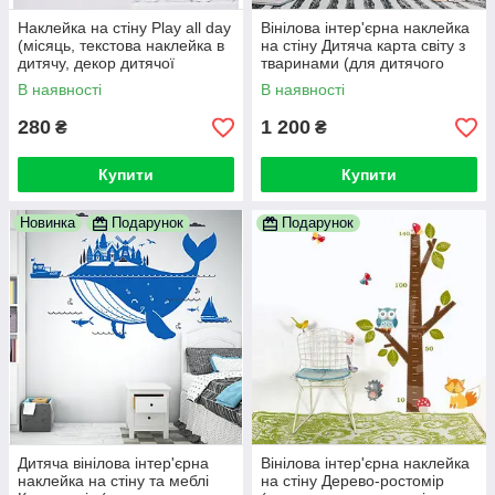
Наклейка на стіну Play all day
Вінілова інтер'єрна наклейка
(місяць, текстова наклейка в
на стіну Дитяча карта світу з
дитячу, декор дитячої
тваринами (для дитячого
хлопчика та дівчинки)
садка, кімнати, школи)
В наявності
В наявності
280
1 200
₴
₴
Купити
Купити
Новинка
Подарунок
Подарунок
Дитяча вінілова інтер'єрна
Вінілова інтер'єрна наклейка
наклейка на стіну та меблі
на стіну Дерево-ростомір