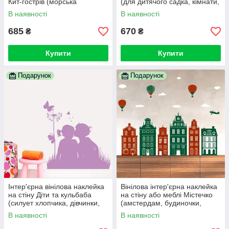
Кит-гострів (морська
(для дитячого садка, кімнати,
тематика, місто, будинки,
школи)
В наявності
В наявності
чайки)
685
670
₴
₴
Купити
Купити
Подарунок
Подарунок
Інтер'єрна вінілова наклейка
Вінілова інтер'єрна наклейка
на стіну Діти та кульбаба
на стіну або меблі Містечко
(силует хлопчика, дівчинки,
(амстердам, будиночки,
любов, романтика)
повітряні кулі, літак, хмари)
В наявності
В наявності