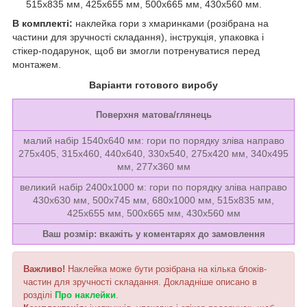
515х835 мм, 425х655 мм, 500х665 мм, 430х560 мм.
В комплекті:
наклейка гори з хмаринками (розібрана на
частини для зручності складання), інструкція, упаковка і
стікер-подарунок, щоб ви змогли потренуватися перед
монтажем.
Варіанти готового виробу
Поверхня матова/глянець
малий набір 1540х640 мм: гори по порядку зліва направо
275х405, 315х460, 440х640, 330х540, 275х420 мм, 340х495
мм, 277х360 мм
великий набір 2400х1000 м: гори по порядку зліва направо
430х630 мм, 500х745 мм, 680х1000 мм, 515х835 мм,
425х655 мм, 500х665 мм, 430х560 мм
Ваш розмір: вкажіть у коментарях до замовлення
Важливо!
Наклейка може бути розібрана на кілька блоків-
частин для зручності складання. Докладніше описано в
розділі
Про наклейки
.