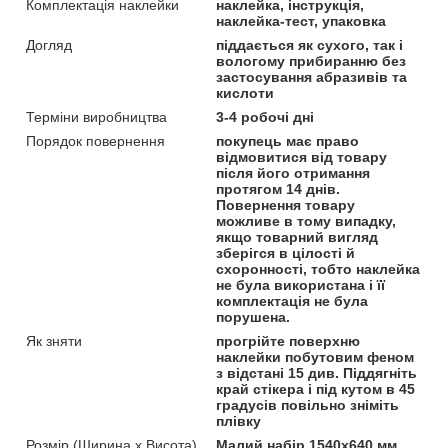
Комплектація наклейки
наклейка, інструкція,
наклейка-тест, упаковка
Догляд
піддається як сухого, так і
вологому прибиранню без
застосування абразивів та
кислоти
Терміни виробництва
3-4 робочі дні
Порядок повернення
покупець має право
відмовитися від товару
після його отримання
протягом 14 днів.
Повернення товару
можливе в тому випадку,
якщо товарний вигляд
зберігся в цілості й
схоронності, тобто наклейка
не була використана і її
комплектація не була
порушена.
Як зняти
прогрійте поверхню
наклейки побутовим феном
з відстані 15 див. Піддягніть
край стікера і під кутом в 45
градусів повільно зніміть
плівку
Розмір (Ширина х Висота)
Малий набір 1540х640 мм