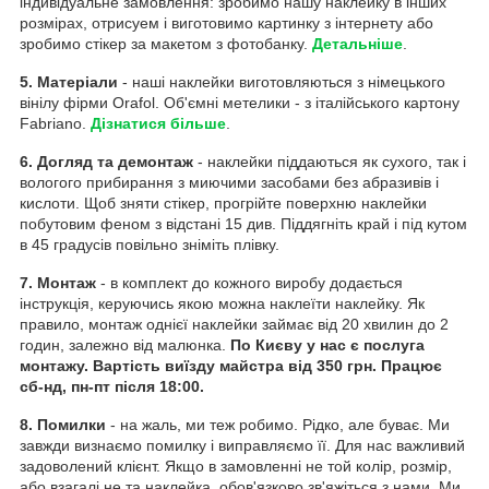
індивідуальне замовлення: зробимо нашу наклейку в інших
розмірах, отрисуем і виготовимо картинку з інтернету або
зробимо стікер за макетом з фотобанку.
Детальніше
.
5. Матеріали
- наші наклейки виготовляються з німецького
вінілу фірми Orafol. Об'ємні метелики - з італійського картону
Fabriano.
Дізнатися більше
.
6. Догляд та демонтаж
- наклейки піддаються як сухого, так і
вологого прибирання з миючими засобами без абразивів і
кислоти. Щоб зняти стікер, прогрійте поверхню наклейки
побутовим феном з відстані 15 див. Піддягніть край і під кутом
в 45 градусів повільно зніміть плівку.
7. Монтаж
- в комплект до кожного виробу додається
інструкція, керуючись якою можна наклеїти наклейку. Як
правило, монтаж однієї наклейки займає від 20 хвилин до 2
годин, залежно від малюнка.
По Києву у нас є послуга
монтажу. Вартість виїзду майстра від 350 грн. Працює
сб-нд, пн-пт після 18:00.
8. Помилки
- на жаль, ми теж робимо. Рідко, але буває. Ми
завжди визнаємо помилку і виправляємо її. Для нас важливий
задоволений клієнт. Якщо в замовленні не той колір, розмір,
або взагалі не та наклейка, обов'язково зв'яжіться з нами. Ми