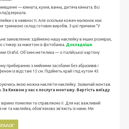
міщенні — кімната, кухня, ванна, дитяча кімната. Всі
скла/дзеркала.
аклейки є в наявності. Але оскільки кожен малюнок має
е тримаємо склад готових виробів. З цієї причини "У
не замовлення: здіймемо нашу наклейку в інших розмірах,
 стикер за макетом із фотобанка.
Докладніше
.
ми Orafol. Об'ємні метелика — з італійської картону
ому прибиранню з мийними засобами без абразивів і
ом із відстані 15 см. Підійміть край і під кутом 45
керуючись якою можна наклеїти наклейку. Зазвичай монтаж
а.
За Києвом у нас є послуга монтажу. Вартість виїзду
ди віримо помилки та справляємо її. Для нас важливий
 не та наклейка, обов'язково зв'яжіть із нами. Ми