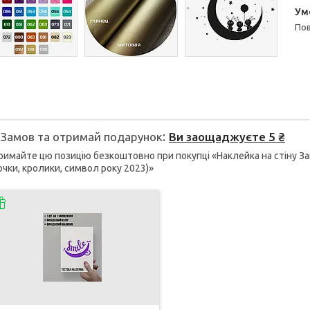
п
Замов та отримай подарунок
Ви заощаджуєте 5 ₴
имайте цю позицію безкоштовно при покупці «Наклейка на стіну Зай
очки, кролики, символ року 2023)»