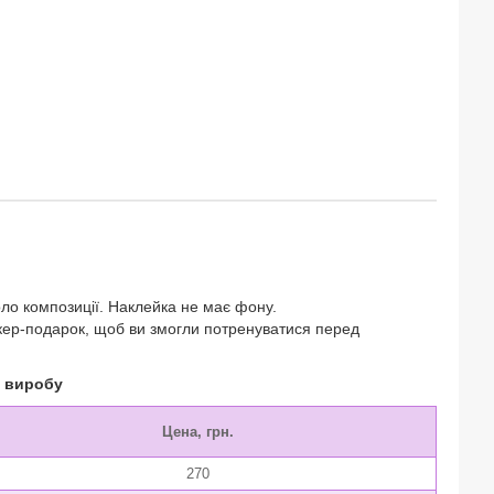
оло композиції. Наклейка не має фону.
тикер-подарок, щоб ви змогли потренуватися перед
о виробу
Цена, грн.
270