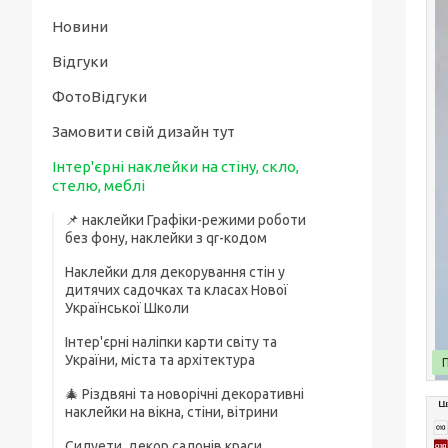
Новини
Відгуки
ФотоВідгуки
Замовити свій дизайн тут
Інтер'єрні наклейки на стіну, скло,
стелю, меблі
📌 наклейки Графіки-режими роботи
без фону, наклейки з qr-кодом
Наклейки для декорування стін у
дитячих садочках та класах Нової
Української Школи
Інтер'єрні наліпки карти світу та
України, міста та архітектура
🎄 Різдвяні та новорічні декоративні
наклейки на вікна, стіни, вітрини
Силуети, декор салонів краси