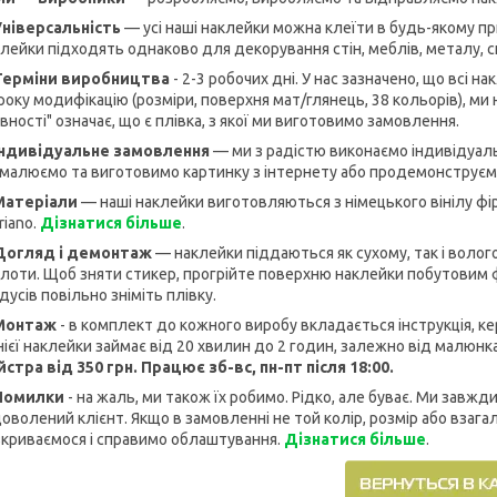
Універсальність
— усі наші наклейки можна клеїти в будь-якому при
лейки підходять однаково для декорування стін, меблів, металу, 
 Терміни виробництва
- 2-3 робочих дні. У нас зазначено, що всі н
оку модифікацію (розміри, поверхня мат/глянець, 38 кольорів), ми н
вності" означає, що є плівка, з якої ми виготовимо замовлення.
 Індивідуальне замовлення
— ми з радістю виконаємо індивідуаль
малюємо та виготовимо картинку з інтернету або продемонструємо
 Матеріали
— наші наклейки виготовляються з німецького вінілу фір
riano.
Дізнатися більше
.
 Догляд і демонтаж
— наклейки піддаються як сухому, так і волог
лоти. Щоб зняти стикер, прогрійте поверхню наклейки побутовим фен
дусів повільно зніміть плівку.
 Монтаж
- в комплект до кожного виробу вкладається інструкція, 
ієї наклейки займає від 20 хвилин до 2 годин, залежно від малюнк
стра від 350 грн. Працює зб-вс, пн-пт після 18:00.
 Помилки
- на жаль, ми також їх робимо. Рідко, але буває. Ми завж
оволений клієнт. Якщо в замовленні не той колір, розмір або взагалі
криваємося і справимо облаштування.
Дізнатися більше
.