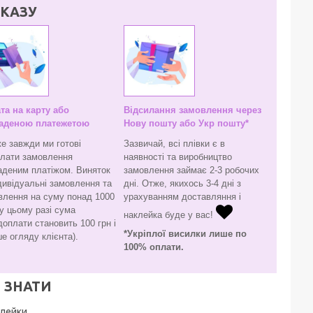
КАЗУ
та на карту або
Відсилання замовлення через
аденою платежетою
Нову пошту або Укр пошту*
е завжди ми готові
Зазвичай, всі плівки є в
слати замовлення
наявності та виробництво
аденим платіжом. Виняток
замовлення займає 2-3 робочих
дивідуальні замовлення та
дні. Отже, якихось 3-4 дні з
влення на суму понад 1000
урахуванням доставляння і
(у цьому разі сума
наклейка буде у вас!
оплати становить 100 грн і
*Укріплої висилки лише по
е огляду клієнта).
100% оплати.
 ЗНАТИ
лейки.