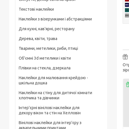
Текстові наклейки
Наклейки з візерунками і абстракціями
Для кухні, кав'ярні, ресторану
Дерева, квіти, трава
Тварини, метелики, риби, птиці
Об'ємні 3d метелики і квіти
Отр
Плівки на стекла, дзеркала
зір
Наклейки для малювання крейдою -
шкільна дошка
Наклейки на стіну для дитячої кімнати
хлопчика та дівчинки
Інтер'єрні вінілові наклейки для
декору вікон та стін на Хелловін
Вінілові наклейки для інтер'єру з
акварельними принтами