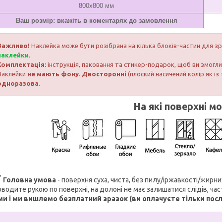
800х800 мм
Ваш розмір: вкажіть в коментарях до замовлення
Важливо!
Наклейка може бути розібрана на кілька блоків-частин для з
наклейки
.
Комплектація:
інструкція, паковання та стикер-подарок, щоб ви змог
Наклейки
не мають фону
.
Двосторонні
(плоский насичений колір як із 
одноразова
.
На які поверхні м
Головна умова
- поверхня суха, чиста, без пилу/іржавкості/жирн
водите рукою по поверхні, на долоні не має залишатися слідів, ча
ми і ми вишлемо безплатний зразок (ви оплачуєте тільки пос