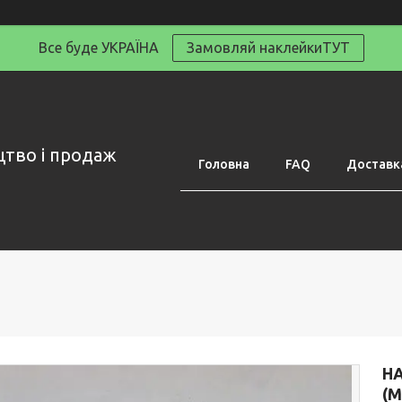
Все буде УКРАЇНА
Замовляй наклейкиТУТ
цтво і продаж
Головна
FAQ
Доставка
НА
(М