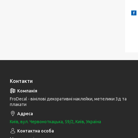
Контакти
FroDecal - вінілові декоративні наклейки, метелики 3д та
плакати
Київ, вул. Червоноткацька, 59/2, Київ, Україна