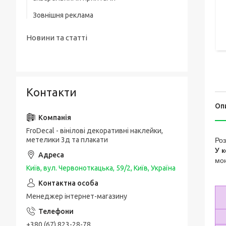
Зовнішня реклама
Новини та статті
Контакти
Оп
FroDecal - вінілові декоративні наклейки,
метелики 3д та плакати
Роз
У к
мо
Київ, вул. Червоноткацька, 59/2, Київ, Україна
Менеджер інтернет-магазину
+380 (67) 823-28-78