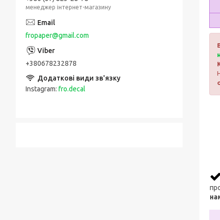
менеджер інтернет-магазину
fropaper@gmail.com
+380678232878
Instagram
fro.decal
про
на