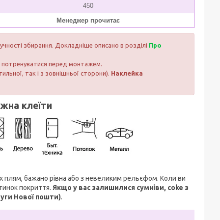
450
Менеджер прочитає
ручності збирання. Докладніше описано в розділі
Про
ли потренуватися перед монтажем.
тильної, так і з зовнішньої сторони).
Наклейка
ожна клеїти
их плям, бажано рівна або з невеликим рельєфом. Коли ви
стинок покриття.
Якщо у вас залишилися сумніви, coke з
луги Нової пошти)
.