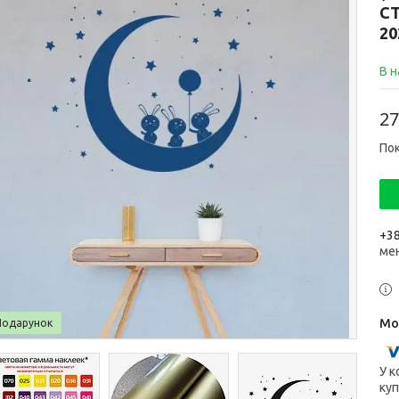
СТ
20
В н
27
Пок
+38
ме
Подарунок
У к
куп