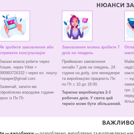
НЮАНСИ ЗА
Як зробити замовлення або
Замовлення можна зробити 7
Опла
отримати консультацію
днів на тиждень
накл
Закази можна робити через
Приймаємо замовлення
Майж
Кошик, через Viber +
онлайн 7 днів на тиждень, 24
наді
380993726332 і через ел. пошту
години на добу, але менеджери
накл
fropaper@gmail.com.
та виробництво працюють Пн
— ін
по Пт с 10 до 18:00.
замо
Зазвичай, запити ми
грн. 
обробляємо впродовж години-
Терміни виробництва 2-3
перед
двох із Пн Пт.
робочих днів. У свята цей
більш
термін може бути збільшений.
ВАЖЛИВО
Ми — виробники
— розробляємо, виробляємо та відправляємо нак