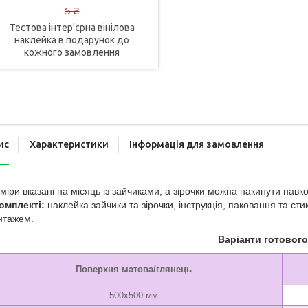
5 ₴
Тестова інтер'єрна вінілова
наклейка в подарунок до
кожного замовлення
ис
Характеристики
Інформація для замовлення
міри вказані на місяць із зайчиками, а зірочки можна накинути навк
омплекті:
наклейка зайчики та зірочки, інструкція, паковання та с
нтажем.
Варіанти готовог
Поверхня матова/глянець
500х500 мм