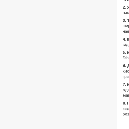
2. 
нак
3.
шир
ная
4.
від
5.
Fab
6.
кис
гра
7.
одн
май
8.
зад
роз