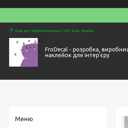
Київ, вул. Червоноткацька, 59/2, Київ, Україна
FroDecal - розробка, виробни
наклейок для інтер'єру