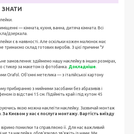
 ЗНАТИ
лейки.
міщенні — кімната, кухня, ванна, дитяча кімната. Всі
скла/дзеркала.
аклейки є в наявності. Але оскільки кожен малюнок має
е тримаємо склад готових виробів. З цієї причини "У
не замовлення: здіймемо нашу наклейку в інших розмірах,
 стикер за макетом із фотобанка.
Докладніше
.
ми Orafol. Об'ємні метелика — з італійської картону
ому прибиранню з мийними засобами без абразивів і
ом із відстані 15 см. Підійміть край і під кутом 45
керуючись якою можна наклеїти наклейку. Зазвичай монтаж
а.
За Києвом у нас є послуга монтажу. Вартість виїзду
ди віримо помилки та справляємо її. Для нас важливий
 не та наклейка, обов'язково зв'яжіть із нами. Ми