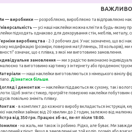
ВАЖЛИВО
Ми — виробники
— розробляємо, виробляємо та відправляємо нак
Універсальність
— усі наші наклейки можна клеїти в будь-якому при
лейки підходять однаково для декорування стін, меблів, металу, 
 Терміни виробництва
- 2-3 робочих дні. У нас зазначено, що всі н
оку модифікацію (розміри, поверхня мат/глянець, 38 кольорів), ми н
вності" означає, що є плівка, з якої ми виготовимо замовлення.
 Індивідуальне замовлення
— ми з радістю виконаємо індивідуаль
малюємо та виготовимо картинку з інтернету або продемонструємо
 Матеріали
— наші наклейки виготовляються з німецького вінілу фір
riano.
Дізнатися більше
.
 Догляд і демонтаж
— наклейки піддаються як сухому, так і волог
лоти. Щоб зняти стикер, прогрійте поверхню наклейки побутовим фен
дусів повільно зніміть плівку.
 Монтаж
- в комплект до кожного виробу вкладається інструкція, 
ієї наклейки займає від 20 хвилин до 2 годин, залежно від малюнк
стра від 350 грн. Працює зб-вс, пн-пт після 18:00.
 Помилки
- на жаль, ми також їх робимо. Рідко, але буває. Ми завж
оволений клієнт. Якщо в замовленні не той колір, розмір або взагалі