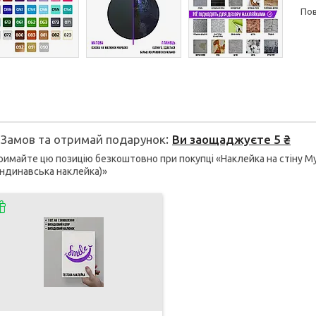
п
Замов та отримай подарунок
Ви заощаджуєте 5 ₴
имайте цю позицію безкоштовно при покупці «Наклейка на стіну My h
ндинавська наклейка)»