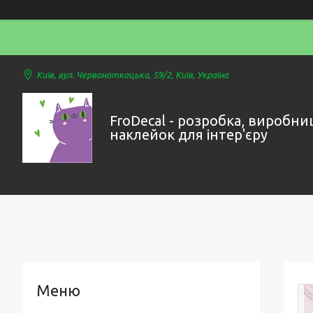
Київ, вул. Червоноткацька, 59/2, Київ, Україна
FroDecal - розробка, виробни
наклейок для інтер'єру