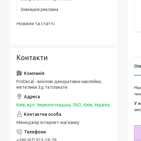
Зовнішня реклама
Новини та статті
Контакти
Оп
FroDecal - вінілові декоративні наклейки,
метелики 3д та плакати
Нак
тек
У к
Київ, вул. Червоноткацька, 59/2, Київ, Україна
зм
Менеджер інтернет-магазину
+380 (67) 823-28-78