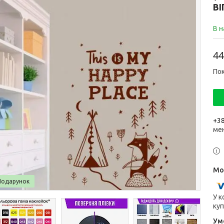
В
В н
44
Пок
+38
ме
Подарунок
У к
куп