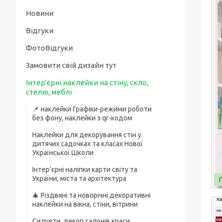
Новини
Відгуки
ФотоВідгуки
Замовити свій дизайн тут
Інтер'єрні наклейки на стіну, скло,
стелю, меблі
📌 наклейки Графіки-режими роботи
без фону, наклейки з qr-кодом
Наклейки для декорування стін у
дитячих садочках та класах Нової
Української Школи
Інтер'єрні наліпки карти світу та
України, міста та архітектура
🎄 Різдвяні та новорічні декоративні
наклейки на вікна, стіни, вітрини
Силуети, декор салонів краси