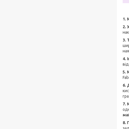
1.
2. 
нак
3.
шир
ная
4.
від
5.
Fab
6.
кис
гра
7.
одн
май
8.
зад