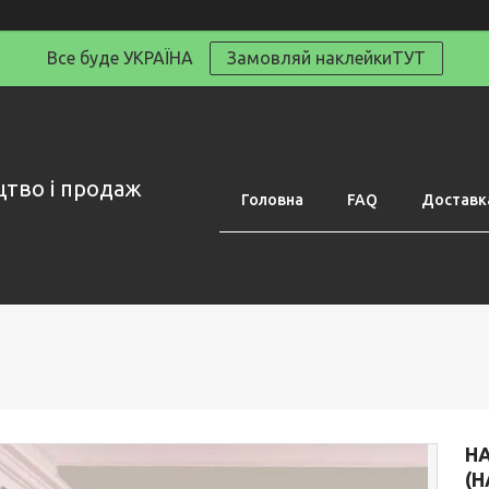
Все буде УКРАЇНА
Замовляй наклейкиТУТ
цтво і продаж
Головна
FAQ
Доставка
НА
(Н