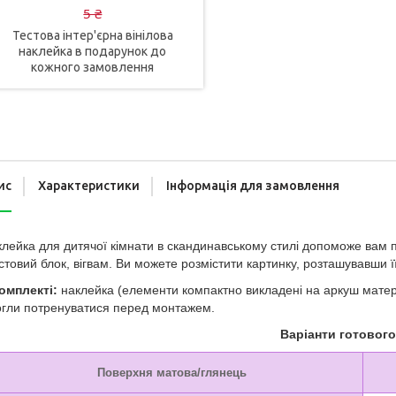
5 ₴
Тестова інтер'єрна вінілова
наклейка в подарунок до
кожного замовлення
ис
Характеристики
Інформація для замовлення
лейка для дитячої кімнати в скандинавському стилі допоможе вам п
стовий блок, вігвам. Ви можете розмістити картинку, розташувавши її 
омплекті:
наклейка (елементи компактно викладені на аркуш матеріа
огли потренуватися перед монтажем.
Варіанти готовог
Поверхня матова/глянець