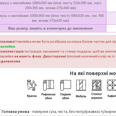
аркуш з наклейками 1000х550 мм (блок тексту 510х390 мм, лисс
290х365 мм, вігвам 275х460 мм)
ркуш з наклейками 1000х950 мм (блок тексту 690х530 мм, лис 490
мм, вігвам 370х620 мм)
Ваш розмір: вкажіть в коментарях до замовлення
Важливо!
Наклейка може бути розібрана на кілька блоків-частин для з
наклейки
.
Комплектація:
інструкція, паковання та стикер-подарок, щоб ви змог
Наклейки
не мають фону
.
Двосторонні
(плоский насичений колір як із 
одноразова
.
На які поверхні м
Головна умова
- поверхня суха, чиста, без пилу/іржавкості/жирн