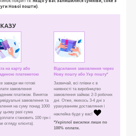
стинок покриття.
Якщо у вас залишилися сумніви, coke з
луги Нової пошти)
.
КАЗУ
та на карту або
Відсилання замовлення через
аденою платежетою
Нову пошту або Укр пошту*
е завжди ми готові
Зазвичай, всі плівки є в
слати замовлення
наявності та виробництво
аденим платіжом. Виняток
замовлення займає 2-3 робочих
дивідуальні замовлення та
дні. Отже, якихось 3-4 дні з
влення на суму понад 1000
урахуванням доставляння і
(у цьому разі сума
наклейка буде у вас!
оплати становить 100 грн і
*Укріплої висилки лише по
е огляду клієнта).
100% оплати.