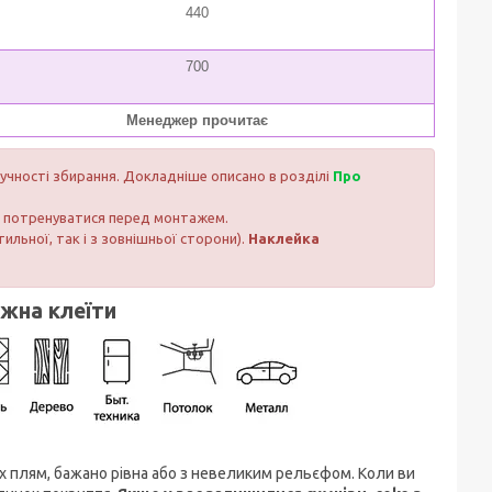
440
700
Менеджер прочитає
ручності збирання. Докладніше описано в розділі
Про
ли потренуватися перед монтажем.
тильної, так і з зовнішньої сторони).
Наклейка
ожна клеїти
их плям, бажано рівна або з невеликим рельєфом. Коли ви