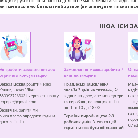
водите рукою по поверхні, на долоні не має залишатися слідів, ча
ми і ми вишлемо безплатний зразок (ви оплачуєте тільки пос
НЮАНСИ ЗА
Як зробити замовлення або
Замовлення можна зробити 7
Опла
отримати консультацію
днів на тиждень
накл
Закази можна робити через
Приймаємо замовлення
Майж
Кошик, через Viber +
онлайн 7 днів на тиждень, 24
наді
380993726332 і через ел. пошту
години на добу, але менеджери
накл
fropaper@gmail.com.
та виробництво працюють Пн
— ін
по Пт с 10 до 18:00.
замо
Зазвичай, запити ми
грн. 
обробляємо впродовж години-
Терміни виробництва 2-3
перед
двох із Пн Пт.
робочих днів. У свята цей
більш
термін може бути збільшений.