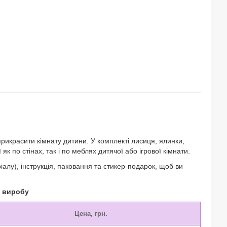
рикрасити кімнату дитини. У комплекті
лисиця, ялинки,
як по стінах, так і по меблях дитячої або ігрової кімнати.
лу), інструкція, паковання та стикер-подарок, щоб ви
о виробу
Цена, грн.